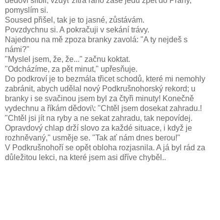
dědovi slíbil, vždyť zítra ráno zase jedu zpět do Prahy,
pomyslím si.
Soused přišel, tak je to jasné, zůstávám.
Povzdychnu si. A pokračuji v sekání trávy.
Najednou na mě zpoza branky zavolá: "A ty nejdeš s
námi?"
"Myslel jsem, že, že..." začnu koktat.
"Odcházíme, za pět minut," upřesňuje.
Do podkroví je to bezmála třicet schodů, které mi nemohly
zabránit, abych udělal nový Podkrušnohorský rekord; u
branky i se svačinou jsem byl za čtyři minuty! Konečně
vydechnu a říkám dědovi\: "Chtěl jsem dosekat zahradu.!
"Chtěl jsi jít na ryby a ne sekat zahradu, tak nepovídej.
Opravdový chlap drží slovo za každé situace, i když je
rozhněvaný," usměje se. "Tak ať nám dnes berou!"
V Podkrušnohoří se opět obloha rozjasnila. A já byl rád za
důležitou lekci, na které jsem asi dříve chyběl..