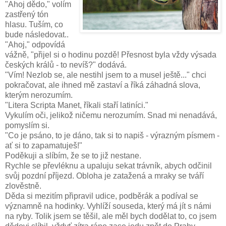
"Ahoj dědo," volím
zastřený tón
hlasu. Tuším, co
bude následovat..
"Ahoj," odpovídá
vážně, "přijel si o hodinu pozdě! Přesnost byla vždy výsada
českých králů - to nevíš?" dodává.
"Vím! Nezlob se, ale nestihl jsem to a musel ještě..." chci
pokračovat, ale ihned mě zastaví a říká záhadná slova,
kterým nerozumím.
"Litera Scripta Manet, říkali staří latiníci."
Vykulím oči, jelikož ničemu nerozumím. Snad mi nenadává,
pomyslím si.
"Co je psáno, to je dáno, tak si to napiš - výrazným písmem -
ať si to zapamatuješ!"
Poděkuji a slíbím, že se to již nestane.
Rychle se převléknu a upaluju sekat trávník, abych odčinil
svůj pozdní příjezd. Obloha je zatažená a mraky se tváří
zlověstně.
Děda si mezitím připravil udice, podběrák a podíval se
významně na hodinky. Vyhlíží souseda, který má jít s námi
na ryby. Tolik jsem se těšil, ale měl bych dodělat to, co jsem