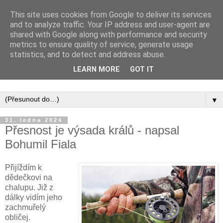
This site uses cookies from Google to deliver its services
and to analyze traffic. Your IP address and user-agent are
shared with Google along with performance and security
metrics to ensure quality of service, generate usage
statistics, and to detect and address abuse.
Inspirujte se tím, co píší posluchači kurzů a co se na nich
LEARN MORE
GOT IT
naučili.
▼
31. ledna 2024
Přesnost je výsada králů - napsal
Bohumil Fiala
Přijíždím k
dědečkovi na
chalupu. Již z
dálky vidím jeho
zachmuřelý
obličej.