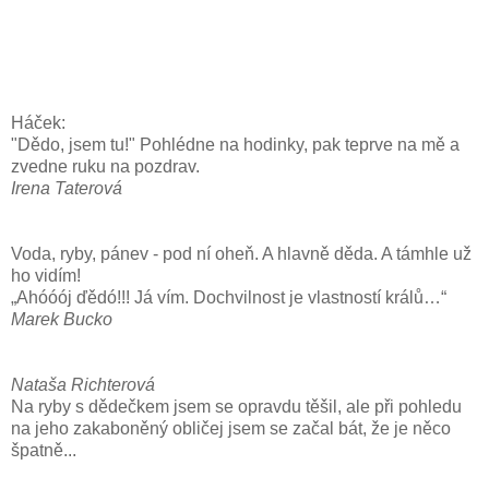
Háček:
"Dědo, jsem tu!" Pohlédne na hodinky, pak teprve na mě a
zvedne ruku na pozdrav.
Irena Taterová
Voda, ryby, pánev - pod ní oheň. A hlavně děda. A támhle už
ho vidím!
„Ahóóój ďědó!!! Já vím. Dochvilnost je vlastností králů…“
Marek Bucko
Nataša Richterová
Na ryby s dědečkem jsem se opravdu těšil, ale při pohledu
na jeho zakaboněný obličej jsem se začal bát, že je něco
špatně...