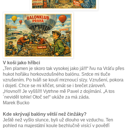
V koši jako hříbci
„Ten plamen je skoro tak vysokej jako já!!!“ řvu na Vráťu přes
hukot hořáku horkovzdušného balónu. Srdce mi tluče
vzrušením. Po tváři se koulí mrznoucí slzy.
Vzrušení, pokora
i dojetí. Chce se mi křičet, smát se i brečet zároveň.
„Hovno!!! Je vyšší!!! Vytrhne mě Pavel z dojímání. „A tos
´neviděl tohle! Otoč se!“ ukáže za má záda.
Marek Bucko
Kde skrývají balóny větší než činžáky?
Ještě než vyšlo slunce, byli už dlouho ve vzduchu. Ten
pohled na majestátní koule bezhlučně visící v povětří