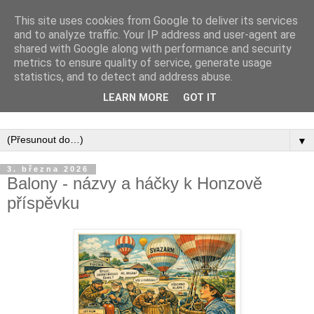
This site uses cookies from Google to deliver its services
and to analyze traffic. Your IP address and user-agent are
shared with Google along with performance and security
metrics to ensure quality of service, generate usage
statistics, and to detect and address abuse.
Inspirujte se tím, co píší posluchači kurzů a co se na nich
LEARN MORE
GOT IT
naučili.
▼
3. března 2026
Balony - názvy a háčky k Honzově
příspěvku