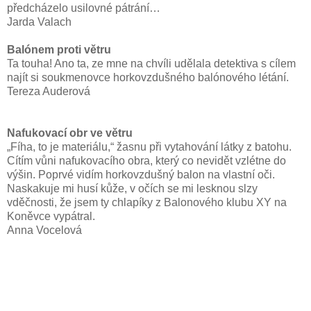
předcházelo usilovné pátrání…
Jarda Valach
Balónem proti větru
Ta touha! Ano ta, ze mne na chvíli udělala detektiva s cílem
najít si soukmenovce horkovzdušného balónového létání.
Tereza Auderová
Nafukovací obr ve větru
„Fíha, to je materiálu,“ žasnu při vytahování látky z batohu.
Cítím vůni nafukovacího obra, který co nevidět vzlétne do
výšin. Poprvé vidím horkovzdušný balon na vlastní oči.
Naskakuje mi husí kůže, v očích se mi lesknou slzy
vděčnosti, že jsem ty chlapíky z Balonového klubu XY na
Koněvce vypátral.
Anna Vocelová