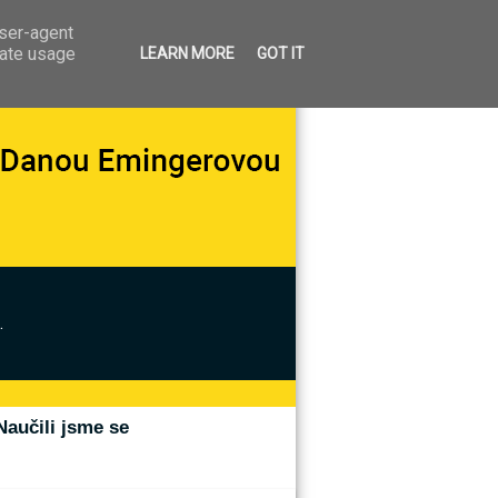
user-agent
rate usage
LEARN MORE
GOT IT
.
Naučili jsme se