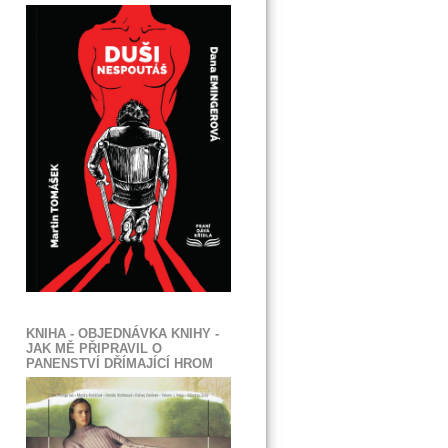
KNIHA - OBJEDNÁVKA KNIHY -
JAK MĚ PŘIPRAVIL O
PANENSTVÍ DŘÍMAJÍCÍ HROM