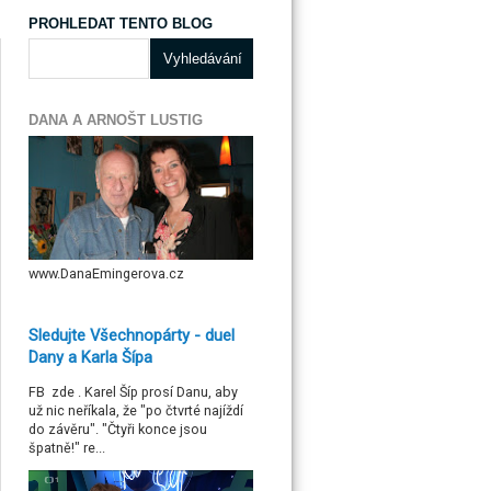
PROHLEDAT TENTO BLOG
DANA A ARNOŠT LUSTIG
www.DanaEmingerova.cz
Sledujte Všechnopárty - duel
Dany a Karla Šípa
FB zde . Karel Šíp prosí Danu, aby
už nic neříkala, že "po čtvrté najíždí
do závěru". "Čtyři konce jsou
špatně!" re...