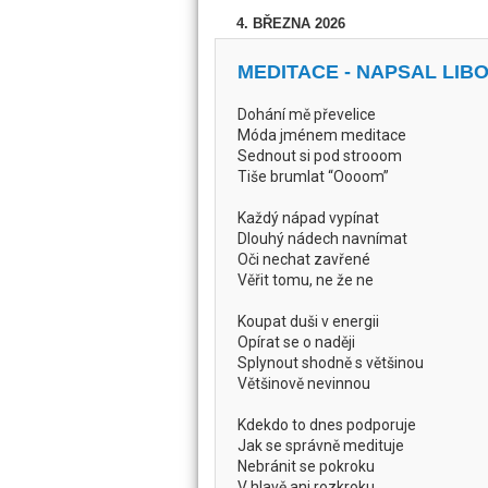
4. BŘEZNA 2026
MEDITACE - NAPSAL LIB
Dohání mě převelice
Móda jménem meditace
Sednout si pod strooom
Tiše brumlat “Oooom”
Každý nápad vypínat
Dlouhý nádech navnímat
Oči nechat zavřené
Věřit tomu, ne že ne
Koupat duši v energii
Opírat se o naději
Splynout shodně s většinou
Většinově nevinnou
Kdekdo to dnes podporuje
Jak se správně medituje
Nebránit se pokroku
V hlavě ani rozkroku