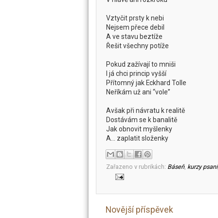
Vztyčit prsty k nebi
Nejsem přece debil
A ve stavu beztíže
Řešit všechny potíže
Pokud zažívají to mniši
I já chci princip vyšší
Přítomný jak Eckhard Tolle
Neříkám už ani “vole”
Avšak při návratu k realitě
Dostávám se k banalitě
Jak obnovit myšlenky
A... zaplatit složenky
Zařazeno v rubrikách:
Báseň
,
kurzy psaní
Novější příspěvek