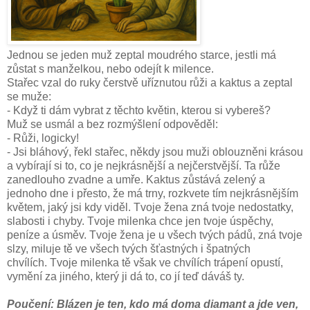
Jednou se jeden muž zeptal moudrého starce, jestli má
zůstat s manželkou, nebo odejít k milence.
Stařec vzal do ruky čerstvě uříznutou růži a kaktus a zeptal
se muže:
- Když ti dám vybrat z těchto květin, kterou si vybereš?
Muž se usmál a bez rozmýšlení odpověděl:
- Růži, logicky!
- Jsi bláhový, řekl stařec, někdy jsou muži oblouzněni krásou
a vybírají si to, co je nejkrásnější a nejčerstvější. Ta růže
zanedlouho zvadne a umře.
Kaktus zůstává zelený a
jednoho dne i přesto, že má trny, rozkvete tím nejkrásnějším
květem, jaký jsi kdy viděl. Tvoje žena zná tvoje nedostatky,
slabosti i chyby. Tvoje milenka chce jen tvoje úspěchy,
peníze a úsměv. Tvoje žena je u všech tvých pádů, zná tvoje
slzy, miluje tě ve všech tvých šťastných i špatných
chvílích. Tvoje milenka tě však ve chvílích trápení opustí,
vymění za jiného, který ji dá to, co jí teď dáváš ty.
Poučení: Blázen je ten, kdo má doma diamant a jde ven,