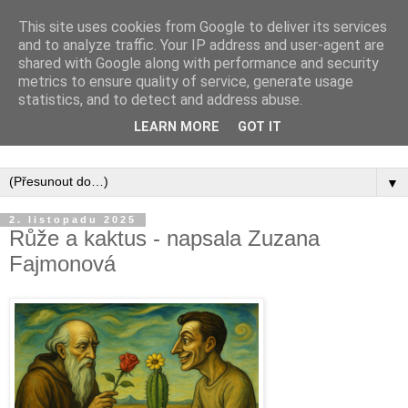
This site uses cookies from Google to deliver its services
and to analyze traffic. Your IP address and user-agent are
shared with Google along with performance and security
metrics to ensure quality of service, generate usage
statistics, and to detect and address abuse.
Inspirujte se tím, co píší posluchači kurzů a co se na nich
LEARN MORE
GOT IT
naučili.
▼
2. listopadu 2025
Růže a kaktus - napsala Zuzana
Fajmonová