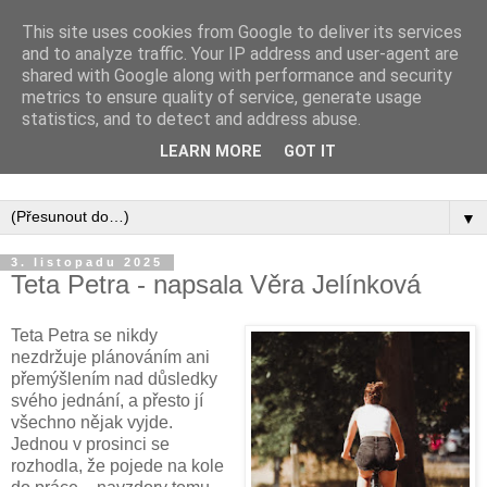
This site uses cookies from Google to deliver its services
and to analyze traffic. Your IP address and user-agent are
shared with Google along with performance and security
metrics to ensure quality of service, generate usage
statistics, and to detect and address abuse.
Inspirujte se tím, co píší posluchači kurzů a co se na nich
LEARN MORE
GOT IT
naučili.
▼
3. listopadu 2025
Teta Petra - napsala Věra Jelínková
Teta Petra se nikdy
nezdržuje plánováním ani
přemýšlením nad důsledky
svého jednání, a přesto jí
všechno nějak vyjde.
Jednou v prosinci se
rozhodla, že pojede na kole