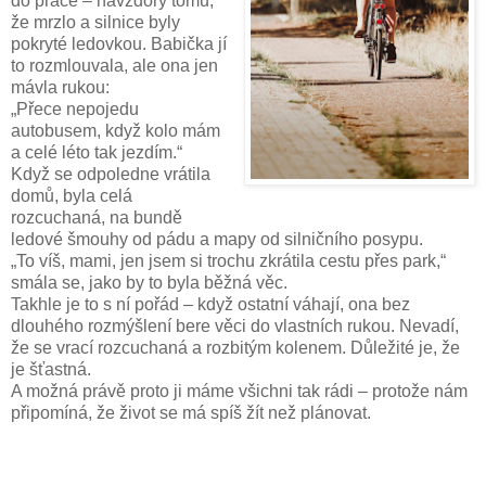
do práce – navzdory tomu,
že mrzlo a silnice byly
pokryté ledovkou. Babička jí
to rozmlouvala, ale ona jen
mávla rukou:
„Přece nepojedu
autobusem, když kolo mám
a celé léto tak jezdím.“
Když se odpoledne vrátila
domů, byla celá
rozcuchaná, na bundě
ledové šmouhy od pádu a mapy od silničního posypu.
„To víš, mami, jen jsem si trochu zkrátila cestu přes park,“
smála se, jako by to byla běžná věc.
Takhle je to s ní pořád – když ostatní váhají, ona bez
dlouhého rozmýšlení bere věci do vlastních rukou. Nevadí,
že se vrací rozcuchaná a rozbitým kolenem. Důležité je, že
je šťastná.
A možná právě proto ji máme všichni tak rádi – protože nám
připomíná, že život se má spíš žít než plánovat.