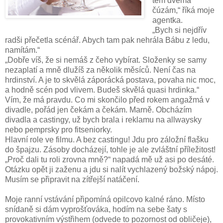
těm dvěma
čúzám,“ říká moje
agentka.
„Bych si nejdřív
radši přečetla scénář. Abych tam pak nehrála Bábu z ledu,
namítám.“
„Dobře víš, že si nemáš z čeho vybírat. Složenky se samy
nezaplatí a mně dlužíš za několik měsíců. Není čas na
hrdinství. A je to skvělá záporácká postava, povaha nic moc,
a hodně scén pod vlivem. Budeš skvělá quasi hrdinka.“
Vím, že má pravdu. Co mi skončilo před rokem angažmá v
divadle, pořád jen čekám a čekám. Marně. Obcházím
divadla a castingy, už bych brala i reklamu na allwaysky
nebo pemprsky pro fitseniorky.
Hlavní role ve filmu. A bez castingu! Jdu pro záložní flašku
do špajzu. Zásoby docházejí, tohle je ale zvláštní příležitost!
„Proč dali tu roli zrovna mně?“ napadá mě už asi po desáté.
Otázku opět ji zaženu a jdu si nalít vychlazený božský nápoj.
Musím se připravit na zítřejší natáčení.
Moje ranní vstávání připomíná opilcovo kalné ráno. Místo
snídaně si dám vyprošťováka, hodím na sebe šaty s
provokativním výstřihem (odvede to pozornost od obličeje),