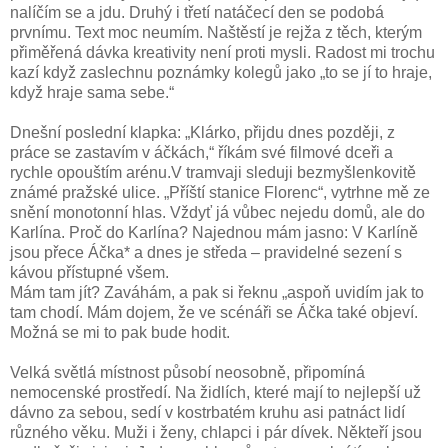
nalíčím se a jdu. Druhý i třetí natáčecí den se podobá
prvnímu. Text moc neumím. Naštěstí je rejža z těch, kterým
přiměřená dávka kreativity není proti mysli. Radost mi trochu
kazí když zaslechnu poznámky kolegů jako „to se jí to hraje,
když hraje sama sebe.“
Dnešní poslední klapka: „Klárko, přijdu dnes později, z
práce se zastavím v áčkách,“ říkám své filmové dceři a
rychle opouštím arénu.V tramvaji sleduji bezmyšlenkovitě
známé pražské ulice. „Příští stanice Florenc“, vytrhne mě ze
snění monotonní hlas. Vždyť já vůbec nejedu domů, ale do
Karlína. Proč do Karlína? Najednou mám jasno: V Karlíně
jsou přece Áčka* a dnes je středa – pravidelné sezení s
kávou přístupné všem.
Mám tam jít? Zaváhám, a pak si řeknu „aspoň uvidím jak to
tam chodí. Mám dojem, že ve scénáři se Áčka také objeví.
Možná se mi to pak bude hodit.
Velká světlá místnost působí neosobně, připomíná
nemocenské prostředí. Na židlích, které mají to nejlepší už
dávno za sebou, sedí v kostrbatém kruhu asi patnáct lidí
různého věku. Muži i ženy, chlapci i pár dívek. Někteří jsou