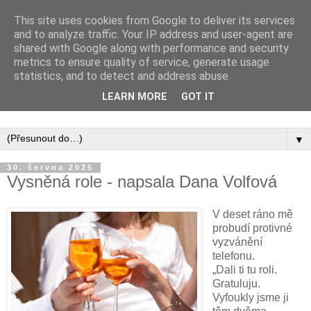
This site uses cookies from Google to deliver its services
and to analyze traffic. Your IP address and user-agent are
shared with Google along with performance and security
metrics to ensure quality of service, generate usage
statistics, and to detect and address abuse.
Inspirujte se tím, co píší posluchači kurzů a co se na nich
LEARN MORE
GOT IT
naučili.
▼
30. června 2025
Vysněná role - napsala Dana Volfová
V deset ráno mě
probudí protivné
vyzvánění
telefonu.
„Dali ti tu roli.
Gratuluju.
Vyfoukly jsme ji