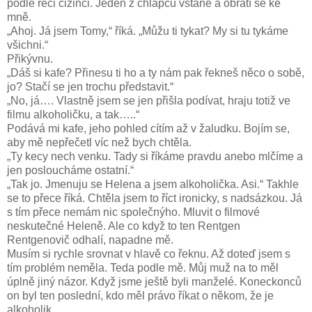
podle řeči cizinci. Jeden z chlapců vstane a obrátí se ke
mně.
„Ahoj. Já jsem Tomy,“ říká. „Můžu ti tykat? My si tu tykáme
všichni.“
Přikývnu.
„Dáš si kafe? Přinesu ti ho a ty nám pak řekneš něco o sobě,
jo? Stačí se jen trochu představit.“
„No, já…. Vlastně jsem se jen přišla podívat, hraju totiž ve
filmu alkoholičku, a tak…..“
Podává mi kafe, jeho pohled cítím až v žaludku. Bojím se,
aby mě nepřečetl víc než bych chtěla.
„Ty kecy nech venku. Tady si říkáme pravdu anebo mlčíme a
jen posloucháme ostatní.“
„Tak jo. Jmenuju se Helena a jsem alkoholička. Asi.“ Takhle
se to přece říká. Chtěla jsem to říct ironicky, s nadsázkou. Já
s tím přece nemám nic společnýho. Mluvit o filmové
neskutečné Heleně. Ale co když to ten Rentgen
Rentgenovič odhalí, napadne mě.
Musím si rychle srovnat v hlavě co řeknu. Až doteď jsem s
tím problém neměla. Teda podle mě. Můj muž na to měl
úplně jiný názor. Když jsme ještě byli manželé. Koneckonců
on byl ten poslední, kdo měl právo říkat o někom, že je
alkoholik.