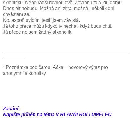
skleničku. Nebo radši rovnou dvě. Zavrhnu to a jdu domů.
Dnes pít nebudu. Možná ani zítra, možná i několik dní,
chvástám se.
No, aspoň uvidím, jestli jsem závislá.
Já toho přece můžu kdykoliv nechat, když budu chtít.
Já přece nejsem žádný alkoholik.
_______________________________________________
________
* Poznámka pod čarou: Áčka = hovorový výraz pro
anonymní alkoholiky
Zadání:
Napište příběh na téma V HLAVNÍ ROLI UMĚLEC.