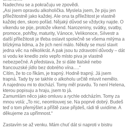
Nadechnu se a pokračuju ve zpovědi.
„Asi jsem opravdu alkoholička. Myslela jsem, že piju jen
příležitostně jako každej. Ale ona ta příležitost je vlastně
každej den, skoro pořád. Nějaký důvod se vždycky najde. O
víkendu se pije, protože víkend. Narozeniny, svátky, svatby,
promoce, pohřby, maturity, Vánoce, Velikonoce, Silvestr a
další příležitosti je třeba oslavit společně se všema milýma a
blízkýma lidma, a že jich není málo. Někdy se musí slavit
jedna věc na několikrát. A pak jsou tu zdravotní důvody – dát
si vodu ke knedlo zelo vepřo místo piva je vlastně
nebezpečné. A představa, že si dáte Italské nebo
francouzské jídlo bez dobrého vína….“
Cítím, že to co říkám, je trapný. Hodně trapný. Já jsem
trapná. Tady by se takhle o alkoholu určitě mluvit nemělo.
A najednou mi to dochází. Tomy měl pravdu. To není Helena,
kterou popisuju a hraju, jsem to já.
Zamumlám něco jako omluvu a rychle odcházím. Tomy za
mnou volá: „To nic, neomlouvej se. Na poprvé dobrý. Budeš
teď o tom přemýšlet a příště zase přijdeš, rádi tě uvidíme. A
děkujeme za upřímnost.“
Zastavím se až venku. Mám chuť dát si naproti v bistru