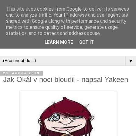
This site uses cookies from Google to deliver its services
and to analyze traffic. Your IP address and user-agent are
shared with Google along with performance and security
metrics to ensure quality of service, generate usage
statistics, and to detect and address abuse.
Inspirujte se tím, co píší posluchači kurzů a co se na nich
LEARN MORE
GOT IT
naučili.
▼
29. dubna 2019
Jak Okál v noci bloudil - napsal Yakeen