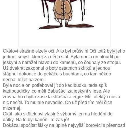
Okálovi strašně slzely oči. A to byl průšvih! Oči totiž byly jeho
jedinej smysl, kterej za něco stál. Byla noc a on bloudil po
jeskyni a narážel hlavou do kamenů, co čouhaly ze stropu.
Už dvakrát zakopnul o boty ostatních skřítků a jednou
šlápnul dokonce do pekáče s buchtami, co tam někdo
nechal ležet na zemi.
Byla noc a on potřeboval jít do kadibudku, teda spíš
kadiboudičky, co měli Babušáci za jeskyní v lese. Ale
zrovna ho chytla zase ta strašná alergie. Měl oteklý i nos a
nic necítil. To mu ale nevadilo. On už před tím měl čich
mizernej.
Okál jako skřítek byl vlastně výborný jen na hledění do
dálky. Na to byl kanón. To zas jó!
Dokázal spočítat šišky na úplně nejvyšší borovici s přesností