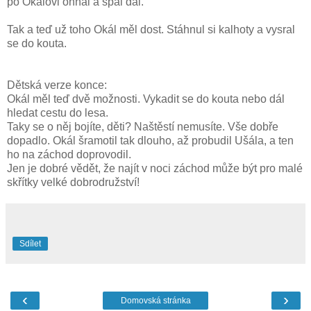
po Okálovi ohnal a spal dál.
Tak a teď už toho Okál měl dost. Stáhnul si kalhoty a vysral
se do kouta.
Dětská verze konce:
Okál měl teď dvě možnosti. Vykadit se do kouta nebo dál
hledat cestu do lesa.
Taky se o něj bojíte, děti? Naštěstí nemusíte. Vše dobře
dopadlo. Okál šramotil tak dlouho, až probudil Ušála, a ten
ho na záchod doprovodil.
Jen je dobré vědět, že najít v noci záchod může být pro malé
skřítky velké dobrodružství!
Sdílet
‹
›
Domovská stránka