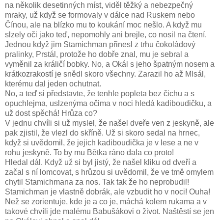
na několik desetinných míst, viděl těžký a nebezpečný
mraky, už když se formovaly v dálce nad Ruskem nebo
Čínou, ale na blízko mu to koukání moc nešlo. A když mu
slzely oči jako teď, nepomohly ani brejle, co nosil na čtení.
Jednou když jim Stamichman přinesl z trhu čokoládový
pralinky, Prstál, protože ho dobře znal, mu je sebral a
vyměnil za králičí bobky. No, a Okál s jeho špatným nosem a
krátkozrakostí je snědl skoro všechny. Zarazil ho až Mlsál,
kterému dal jeden ochutnat.
No, a teď si představte, že tenhle popleta bez čichu a s
opuchlejma, uslzenýma očima v noci hledá kadiboudičku, a
už dost spěchá! Hrůza co?
V jednu chvíli si už myslel, že našel dveře ven z jeskyně, ale
pak zjistil, že vlezl do skříně. Už si skoro sedal na hrnec,
když si uvědomil, že jejich kadiboudička je v lese a ne v
rohu jeskyně. To by mu Bětka ráno dala co proto!
Hledal dál. Když už si byl jistý, že našel kliku od dveří a
začal s ní lomcovat, s hrůzou si uvědomil, že ve tmě omylem
chytil Stamichmana za nos. Tak tak že ho neprobudil!
Stamichman je vlastně dobrák, ale vzbudit ho v noci! Ouha!
Než se zorientuje, kde je a co je, máchá kolem rukama a v
takové chvíli jde malému Babušákovi o život. Naštěstí se jen