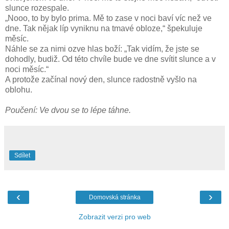
slunce rozespale.
„Nooo, to by bylo prima. Mě to zase v noci baví víc než ve
dne. Tak nějak líp vyniknu na tmavé obloze,“ špekuluje
měsíc.
Náhle se za nimi ozve hlas boží: „Tak vidím, že jste se
dohodly, budiž. Od této chvíle bude ve dne svítit slunce a v
noci měsíc.“
A protože začínal nový den, slunce radostně vyšlo na
oblohu.
Poučení: Ve dvou se to lépe táhne.
Sdílet
‹
›
Domovská stránka
Zobrazit verzi pro web