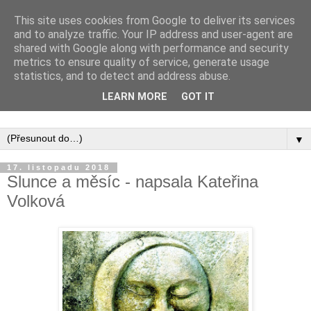
This site uses cookies from Google to deliver its services
and to analyze traffic. Your IP address and user-agent are
shared with Google along with performance and security
metrics to ensure quality of service, generate usage
statistics, and to detect and address abuse.
Inspirujte se tím, co píší posluchači kurzů a co se na nich
LEARN MORE
GOT IT
naučili.
▼
17. listopadu 2018
Slunce a měsíc - napsala Kateřina
Volková