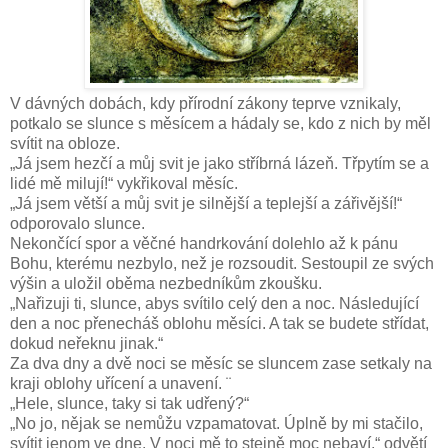
V dávných dobách, kdy přírodní zákony teprve vznikaly,
potkalo se slunce s měsícem a hádaly se, kdo z nich by měl
svítit na obloze.
„Já jsem hezčí a můj svit je jako stříbrná lázeň. Třpytím se a
lidé mě milují!“ vykřikoval měsíc.
„Já jsem větší a můj svit je silnější a teplejší a zářivější!“
odporovalo slunce.
Nekončící spor a věčné handrkování dolehlo až k pánu
Bohu, kterému nezbylo, než je rozsoudit. Sestoupil ze svých
výšin a uložil oběma nezbedníkům zkoušku.
„Nařizuji ti, slunce, abys svítilo celý den a noc. Následující
den a noc přenecháš oblohu měsíci. A tak se budete střídat,
dokud neřeknu jinak.“
Za dva dny a dvě noci se měsíc se sluncem zase setkaly na
kraji oblohy uřícení a unavení. ¨
„Hele, slunce, taky si tak udřený?“
„No jo, nějak se nemůžu vzpamatovat. Úplně by mi stačilo,
svítit jenom ve dne. V noci mě to stejně moc nebaví,“ odvětí