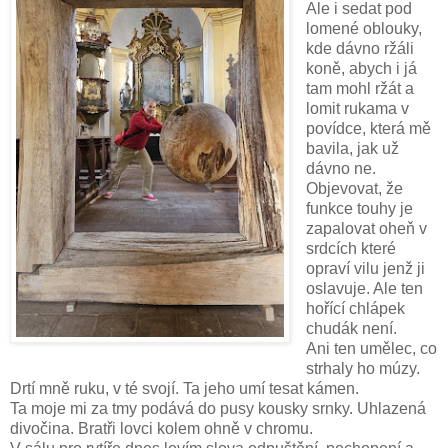
Ale i sedat pod
lomené oblouky,
kde dávno ržáli
koně, abych i já
tam mohl ržát a
lomit rukama v
povídce, která mě
bavila, jak už
dávno ne.
Objevovat, že
funkce touhy je
zapalovat oheň v
srdcích které
opraví vilu jenž ji
oslavuje. Ale ten
hořící chlápek
chudák není.
Ani ten umělec, co
strhaly ho múzy.
Drtí mně ruku, v té svojí. Ta jeho umí tesat kámen.
Ta moje mi za tmy podává do pusy kousky srnky. Uhlazená
divočina. Bratři lovci kolem ohně v chromu.