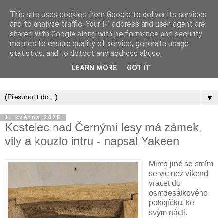
This site uses cookies from Google to deliver its services
and to analyze traffic. Your IP address and user-agent are
shared with Google along with performance and security
metrics to ensure quality of service, generate usage
statistics, and to detect and address abuse.
Inspirujte se tím, co píší posluchači kurzů a co se na nich
LEARN MORE
GOT IT
naučili.
▼
1. května 2025
Kostelec nad Černými lesy má zámek,
vily a kouzlo intru - napsal Yakeen
Mimo jiné se smím
se víc než víkend
vracet do
osmdesátkového
pokojíčku, ke
svým nácti.