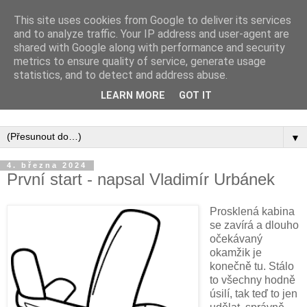
This site uses cookies from Google to deliver its services
and to analyze traffic. Your IP address and user-agent are
shared with Google along with performance and security
metrics to ensure quality of service, generate usage
statistics, and to detect and address abuse.
Inspirujte se tím, co píší posluchači kurzů a co se na nich
LEARN MORE
GOT IT
naučili.
▼
4. března 2024
První start - napsal Vladimír Urbánek
Prosklená kabina
se zavírá a dlouho
očekávaný
okamžik je
konečně tu. Stálo
to všechny hodně
úsilí, tak teď to jen