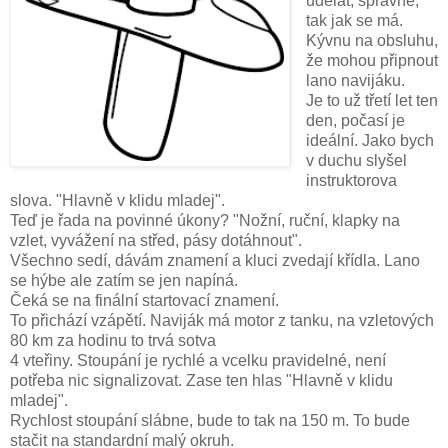
udělat, správně,
tak jak se má.
Kývnu na obsluhu,
že mohou připnout
lano navijáku.
Je to už třetí let ten
den, počasí je
ideální. Jako bych
v duchu slyšel
instruktorova
slova. "Hlavně v klidu mladej".
Teď je řada na povinné úkony? "Nožní, ruční, klapky na
vzlet, vyvážení na střed, pásy dotáhnout".
Všechno sedí, dávám znamení a kluci zvedají křídla. Lano
se hýbe ale zatím se jen napíná.
Čeká se na finální startovací znamení.
To přichází vzápětí. Naviják má motor z tanku, na vzletových
80 km za hodinu to trvá sotva
4 vteřiny. Stoupání je rychlé a vcelku pravidelné, není
potřeba nic signalizovat. Zase ten hlas "Hlavně v klidu
mladej".
Rychlost stoupání slábne, bude to tak na 150 m. To bude
stačit na standardní malý okruh.