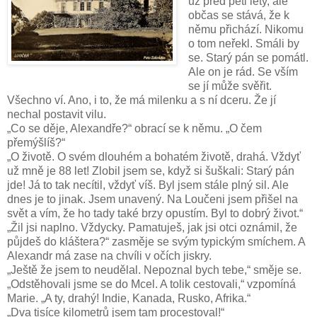
už před pěti lety, ale
občas se stává, že k
němu přichází. Nikomu
o tom neřekl. Smáli by
se. Starý pán se pomátl.
Ale on je rád. Se vším
se jí může svěřit.
Všechno ví. Ano, i to, že má milenku a s ní dceru. Že jí
nechal postavit vilu.
„Co se děje, Alexandře?“ obrací se k němu. „O čem
přemýšlíš?“
„O životě. O svém dlouhém a bohatém životě, drahá. Vždyť
už mně je 88 let! Zlobil jsem se, když si šuškali: Starý pán
jde! Já to tak necítil, vždyť víš. Byl jsem stále plný sil. Ale
dnes je to jinak. Jsem unavený. Na Loučeni jsem přišel na
svět a vím, že ho tady také brzy opustím. Byl to dobrý život.“
„Žil jsi naplno. Vždycky. Pamatuješ, jak jsi otci oznámil, že
půjdeš do kláštera?“ zasměje se svým typickým smíchem. A
Alexandr má zase na chvíli v očích jiskry.
„Ještě že jsem to neudělal. Nepoznal bych tebe,“ směje se.
„Odstěhovali jsme se do Mcel. A tolik cestovali,“ vzpomíná
Marie. „A ty, drahý! Indie, Kanada, Rusko, Afrika.“
„Dva tisíce kilometrů jsem tam procestoval!“