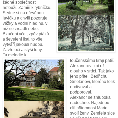
žádné společnosti
netouží. Zamíří k rybníčku.
Sedne si na dřevěnou
lavičku a chvíli pozoruje
vážky a vodní hladinu, v
níž se zrcadlí nebe.
Bzučení včel, zpěv ptáků
a ševelení listí, to vše
vytváří jakousi hudbu.
Zavře oči a slyší tóny.
Ta melodie k
loučenskému kraji patří.
Alexandrovi zní už
dlouho v srdci. Tak jako
jeho příteli Bedřichu
Smetanovi, kterého tolik
obdivoval a
podporoval.
Alexandr se zhluboka
nadechne. Najednou
cítí přítomnost Marie,
svojí ženy. Zemřela sice