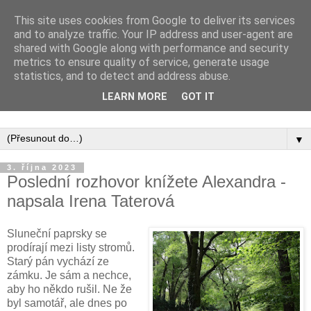
This site uses cookies from Google to deliver its services
and to analyze traffic. Your IP address and user-agent are
shared with Google along with performance and security
metrics to ensure quality of service, generate usage
statistics, and to detect and address abuse.
Inspirujte se tím, co píší posluchači kurzů a co se na nich
LEARN MORE
GOT IT
naučili.
▼
3. října 2023
Poslední rozhovor knížete Alexandra -
napsala Irena Taterová
Sluneční paprsky se
prodírají mezi listy stromů.
Starý pán vychází ze
zámku. Je sám a nechce,
aby ho někdo rušil. Ne že
byl samotář, ale dnes po