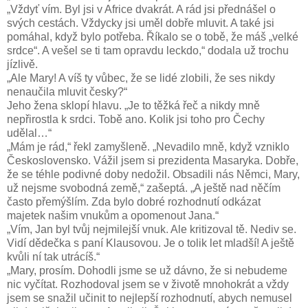
„Vždyť vím. Byl jsi v Africe dvakrát. A rád jsi přednášel o
svých cestách. Vždycky jsi uměl dobře mluvit. A také jsi
pomáhal, když bylo potřeba. Říkalo se o tobě, že máš „velké
srdce“. A vešel se ti tam opravdu leckdo,“ dodala už trochu
jízlivě.
„Ale Mary! A víš ty vůbec, že se lidé zlobili, že ses nikdy
nenaučila mluvit česky?“
Jeho žena sklopí hlavu. „Je to těžká řeč a nikdy mně
nepřirostla k srdci. Tobě ano. Kolik jsi toho pro Čechy
udělal…“
„Mám je rád,“ řekl zamyšleně. „Nevadilo mně, když vzniklo
Československo. Vážil jsem si prezidenta Masaryka. Dobře,
že se téhle podivné doby nedožil. Obsadili nás Němci, Mary,
už nejsme svobodná země,“ zašeptá. „A ještě nad něčím
často přemýšlím. Zda bylo dobré rozhodnutí odkázat
majetek našim vnukům a opomenout Jana.“
„Vím, Jan byl tvůj nejmilejší vnuk. Ale kritizoval tě. Nediv se.
Vidí dědečka s paní Klausovou. Je o tolik let mladší! A ještě
kvůli ní tak utrácíš.“
„Mary, prosím. Dohodli jsme se už dávno, že si nebudeme
nic vyčítat. Rozhodoval jsem se v životě mnohokrát a vždy
jsem se snažil učinit to nejlepší rozhodnutí, abych nemusel