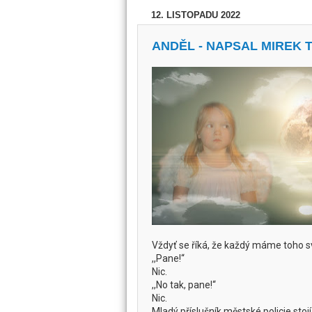
12. LISTOPADU 2022
ANDĚL - NAPSAL MIREK 
Vždyť se říká, že každý máme toho s
,,Pane!‘‘
Nic.
,,No tak, pane!‘‘
Nic.
Mladý příslušník městské policie sto