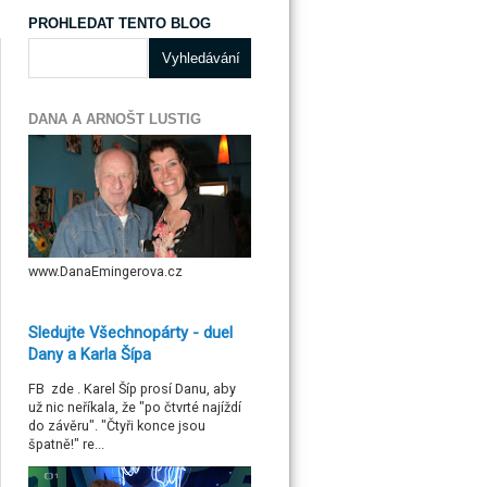
PROHLEDAT TENTO BLOG
DANA A ARNOŠT LUSTIG
www.DanaEmingerova.cz
Sledujte Všechnopárty - duel
Dany a Karla Šípa
FB zde . Karel Šíp prosí Danu, aby
už nic neříkala, že "po čtvrté najíždí
do závěru". "Čtyři konce jsou
špatně!" re...