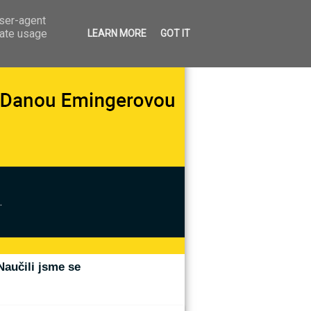
user-agent
rate usage
LEARN MORE
GOT IT
.
Naučili jsme se