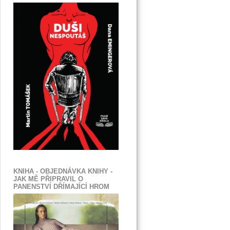
KNIHA - OBJEDNÁVKA KNIHY -
JAK MĚ PŘIPRAVIL O
PANENSTVÍ DŘÍMAJÍCÍ HROM