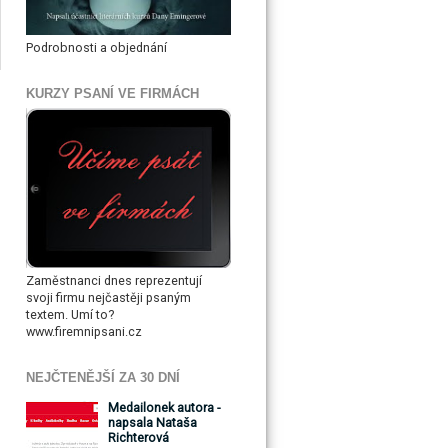
Podrobnosti a objednání
KURZY PSANÍ VE FIRMÁCH
Zaměstnanci dnes reprezentují
svoji firmu nejčastěji psaným
textem. Umí to?
www.firemnipsani.cz
NEJČTENĚJŠÍ ZA 30 DNÍ
Medailonek autora -
napsala Nataša
Richterová