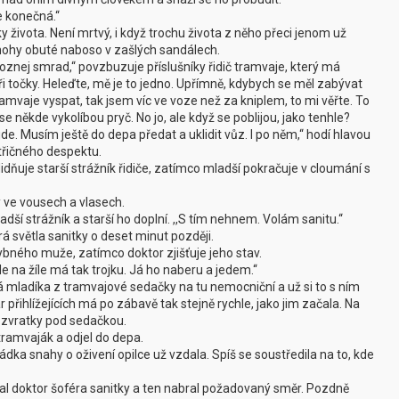
e konečná.‘‘
 života. Není mrtvý, i když trochu života z něho přeci jenom už
 nohy obuté naboso v zašlých sandálech.
hroznej smrad,‘‘ povzbuzuje příslušníky řidič tramvaje, který má
ři točky. Heleďte, mě je to jedno. Upřímně, kdybych se měl zabývat
amvaje vyspat, tak jsem víc ve voze než za kniplem, to mi věřte. To
se někde vykolíbou pryč. No jo, ale když se poblijou, jako tenhle?
e. Musím ještě do depa předat a uklidit vůz. I po něm,‘‘ hodí hlavou
atřičného despektu.
idňuje starší strážník řidiče, zatímco mladší pokračuje v cloumání s
 ve vousech a vlasech.
ladší strážník a starší ho doplní. ,,S tím nehnem. Volám sanitu.‘‘
á světla sanitky o deset minut později.
hybného muže, zatímco doktor zjišťuje jeho stav.
 na žíle má tak trojku. Já ho naberu a jedem.‘‘
mladíka z tramvajové sedačky na tu nemocniční a už si to s ním
 přihlížejících má po zábavě tak stejně rychle, jako jim začala. Na
a zvratky pod sedačkou.
tramvaják a odjel do depa.
sádka snahy o oživení opilce už vzdala. Spíš se soustředila na to, kde
moval doktor šoféra sanitky a ten nabral požadovaný směr. Pozdně