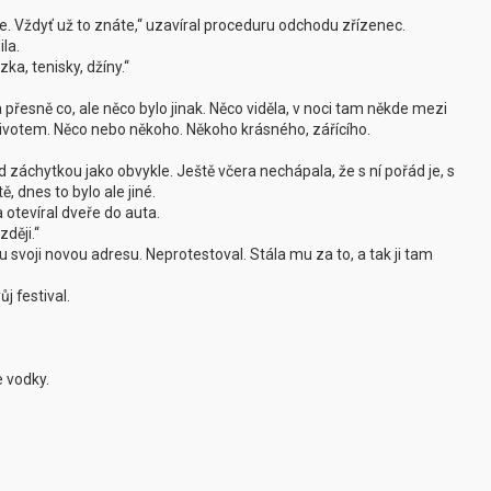
e. Vždyť už to znáte,‘‘ uzavíral proceduru odchodu zřízenec.
la.
ka, tenisky, džíny.‘‘
a přesně co, ale něco bylo jinak. Něco viděla, v noci tam někde mezi
životem. Něco nebo někoho. Někoho krásného, zářícího.
řed záchytkou jako obvykle. Ještě včera nechápala, že s ní pořád je, s
ě, dnes to bylo ale jiné.
 otevíral dveře do auta.
ději.‘‘
u svoji novou adresu. Neprotestoval. Stála mu za to, a tak ji tam
j festival.
e vodky.