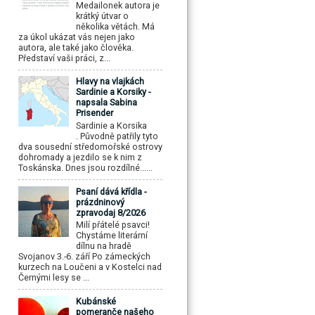
Medailonek autora je
krátký útvar o
několika větách. Má
za úkol ukázat vás nejen jako
autora, ale také jako člověka.
Představí vaši práci, z...
Hlavy na vlajkách
Sardinie a Korsiky -
napsala Sabina
Prisender
Sardinie a Korsika
. Původně patřily tyto
dva sousední středomořské ostrovy
dohromady a jezdilo se k nim z
Toskánska. Dnes jsou rozdílné......
Psaní dává křídla -
prázdninový
zpravodaj 8/2026
Milí přátelé psavci!
Chystáme literární
dílnu na hradě
Svojanov 3.-6. září Po zámeckých
kurzech na Loučeni a v Kostelci nad
Černými lesy se ...
Kubánské
pomeranče našeho