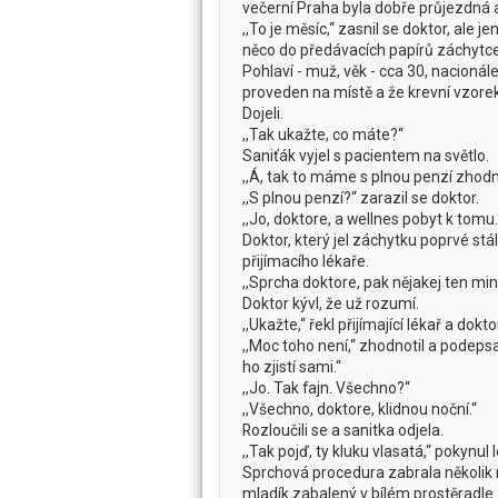
večerní Praha byla dobře průjezdná a
,,To je měsíc,‘‘ zasnil se doktor, ale j
něco do předávacích papírů záchytce
Pohlaví - muž, věk - cca 30, nacionál
proveden na místě a že krevní vzorek
Dojeli.
,,Tak ukažte, co máte?‘‘
Saniťák vyjel s pacientem na světlo.
,,Á, tak to máme s plnou penzí zhodn
,,S plnou penzí?‘‘ zarazil se doktor.
,,Jo, doktore, a wellnes pobyt k tomu.‘
Doktor, který jel záchytku poprvé st
přijímacího lékaře.
,,Sprcha doktore, pak nějakej ten miner
Doktor kývl, že už rozumí.
,,Ukažte,‘‘ řekl přijímající lékař a d
,,Moc toho není,‘‘ zhodnotil a podepsa
ho zjistí sami.‘‘
,,Jo. Tak fajn. Všechno?‘‘
,,Všechno, doktore, klidnou noční.‘‘
Rozloučili se a sanitka odjela.
,,Tak pojď, ty kluku vlasatá,‘‘ pokynu
Sprchová procedura zabrala několik m
mladík zabalený v bílém prostěradle. 