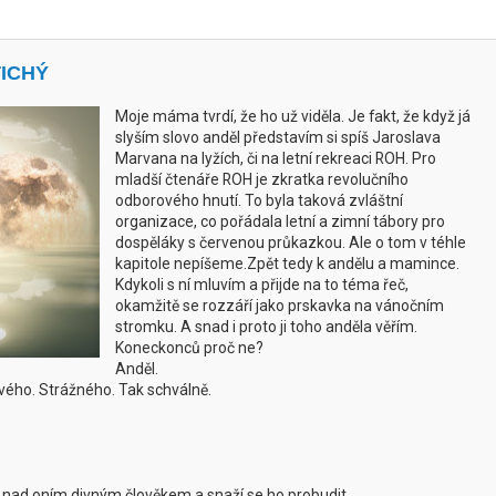
TICHÝ
Moje máma tvrdí, že ho už viděla. Je fakt, že když já
slyším slovo anděl představím si spíš Jaroslava
Marvana na lyžích, či na letní rekreaci ROH. Pro
mladší čtenáře ROH je zkratka revolučního
odborového hnutí. To byla taková zvláštní
organizace, co pořádala letní a zimní tábory pro
dospěláky s červenou průkazkou. Ale o tom v téhle
kapitole nepíšeme.
Zpět tedy k andělu a mamince.
Kdykoli s ní mluvím a přijde na to téma řeč,
okamžitě se rozzáří jako prskavka na vánočním
stromku. A snad i proto ji toho anděla věřím.
Koneckonců proč ne?
Anděl.
vého. Strážného. Tak schválně.
jí nad oním divným člověkem a snaží se ho probudit.