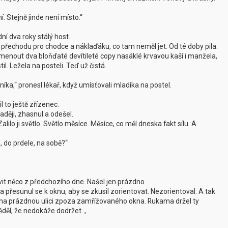
. Stejně jinde není místo.‘‘
ní dva roky stálý host.
le, přechodu pro chodce a náklaďáku, co tam neměl jet. Od té doby pila.
nout dva bloňďaté devítileté copy nasáklé krvavou kaší i manžela,
il. Ležela na posteli. Teď už čistá.
ka,‘‘ pronesl lékař, když umísťovali mladíka na postel.
il to ještě zřízenec.
aději, zhasnul a odešel.
ilo ji světlo. Světlo měsíce. Měsíce, co měl dneska fakt sílu. A
 do prdele, na sobě?‘‘
avit něco z předchozího dne. Našel jen prázdno.
al a přesunul se k oknu, aby se zkusil zorientovat. Nezorientoval. A tak
ral na prázdnou ulici zpoza zamřížovaného okna. Rukama držel ty
ěděl, že nedokáže dodržet. ,