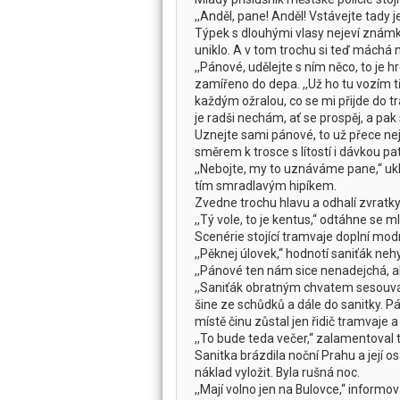
,,Anděl, pane! Anděl! Vstávejte tady j
Týpek s dlouhými vlasy nejeví známky
uniklo. A v tom trochu si teď máchá
,,Pánové, udělejte s ním něco, to je 
zamířeno do depa. ,,Už ho tu vozím t
každým ožralou, co se mi přijde do tr
je radši nechám, ať se prospěj, a pak 
Uznejte sami pánové, to už přece nejd
směrem k trosce s lítostí i dávkou p
,,Nebojte, my to uznáváme pane,‘‘ ukl
tím smradlavým hipíkem.
Zvedne trochu hlavu a odhalí zvratky
,,Tý vole, to je kentus,‘‘ odtáhne se m
Scenérie stojící tramvaje doplní modr
,,Pěknej úlovek,‘‘ hodnotí saniťák ne
,,Pánové ten nám sice nenadejchá, ale
,,Saniťák obratným chvatem sesouvá 
šine ze schůdků a dále do sanitky. Pár
místě činu zůstal jen řidič tramvaje 
,,To bude teda večer,‘‘ zalamentoval 
Sanitka brázdila noční Prahu a její o
náklad vyložit. Byla rušná noc.
,,Mají volno jen na Bulovce,‘‘ infor