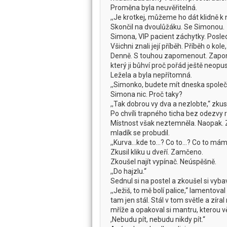
Proměna byla neuvěřitelná.
,,Je krotkej, můžeme ho dát klidně k ní
Skončil na dvoulůžáku. Se Simonou.
Simona, VIP pacient záchytky. Posled
Všichni znali její příběh. Příběh o ko
Denně. S touhou zapomenout. Zapome
který ji bůhví proč pořád ještě neopust
Ležela a byla nepřítomná.
,,Simonko, budete mít dneska společní
Simona nic. Proč taky?
,,Tak dobrou vy dva a nezlobte,‘‘ zkus
Po chvíli trapného ticha bez odezvy r
Místnost však neztemněla. Naopak. Zal
mladík se probudil.
,,Kurva…kde to...? Co to…? Co to mám,
Zkusil kliku u dveří. Zamčeno.
Zkoušel najít vypínač. Neúspěšně.
,,Do hajzlu.‘‘
Sednul si na postel a zkoušel si vyb
,,Ježiš, to mě bolí palice,‘‘ lamentov
tam jen stál. Stál v tom světle a zí
mříže a opakoval si mantru, kterou v
,Nebudu pít, nebudu nikdy pít.‘‘