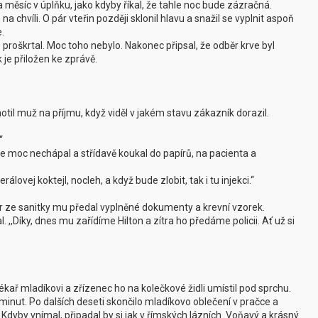
 měsíc v úplňku, jako kdyby říkal, že tahle noc bude zázračná.
en na chvíli. O pár vteřin později sklonil hlavu a snažil se vyplnit aspoň
.
e proškrtal. Moc toho nebylo. Nakonec připsal, že odběr krve byl
 je přiložen ke zprávě.
otil muž na příjmu, když viděl v jakém stavu zákazník dorazil.
‘
ále moc nechápal a střídavě koukal do papírů, na pacienta a
álovej koktejl, nocleh, a když bude zlobit, tak i tu injekci.‘‘
oktor ze sanitky mu předal vyplněné dokumenty a krevní vzorek.
l. ,,Díky, dnes mu zařídíme Hilton a zítra ho předáme policii. Ať už si
l lékař mladíkovi a zřízenec ho na kolečkové židli umístil pod sprchu.
inut. Po dalších deseti skončilo mladíkovo oblečení v pračce a
Kdyby vnímal, připadal by si jak v římských lázních. Voňavý a krásný.