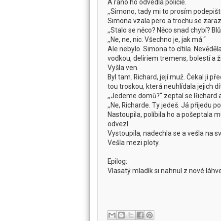
A ráno ho odvedla policie.
,,Simono, tady mi to prosím podepišt
Simona vzala pero a trochu se zarazi
,,Stalo se něco? Něco snad chybí? Blůz
,,Ne, ne, nic. Všechno je, jak má.‘‘
Ale nebylo. Simona to cítila. Nevěděl
vodkou, deliriem tremens, bolestí a 
Vyšla ven.
Byl tam. Richard, její muž. Čekal ji p
tou troskou, která neuhlídala jejich dít
,,Jedeme domů?‘‘ zeptal se Richard a
,,Ne, Richarde. Ty jedeš. Já přijedu poz
Nastoupila, políbila ho a pošeptala m
odvezl.
Vystoupila, nadechla se a vešla na svů
Vešla mezi ploty.
Epilog:
Vlasatý mladík si nahnul z nové láhv