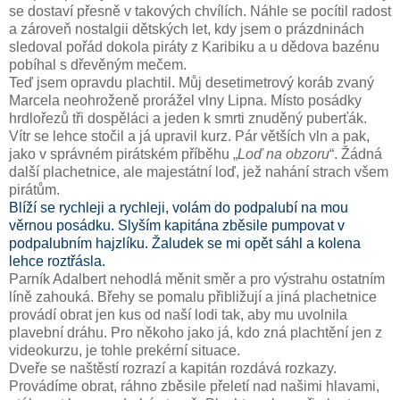
se dostaví přesně v takových chvílích. Náhle se pocítil radost
a zároveň nostalgii dětských let, kdy jsem o prázdninách
sledoval pořád dokola piráty z Karibiku a u dědova bazénu
pobíhal s dřevěným mečem.
Teď jsem opravdu plachtil. Můj desetimetrový koráb zvaný
Marcela neohroženě prorážel vlny Lipna. Místo posádky
hrdlořezů tři dospěláci a jeden k smrti znuděný puberťák.
Vítr se lehce stočil a já upravil kurz. Pár větších vln a pak,
jako v správném pirátském příběhu „
Loď na obzoru
“. Žádná
další plachetnice, ale majestátní loď, jež nahání strach všem
pirátům.
Blíží se rychleji a rychleji, volám do podpalubí na mou
věrnou posádku. Slyším kapitána zběsile pumpovat v
podpalubním hajzlíku. Žaludek se mi opět sáhl a kolena
lehce roztřásla.
Parník Adalbert nehodlá měnit směr a pro výstrahu ostatním
líně zahouká. Břehy se pomalu přibližují a jiná plachetnice
provádí obrat jen kus od naší lodi tak, aby mu uvolnila
plavební dráhu. Pro někoho jako já, kdo zná plachtění jen z
videokurzu, je tohle prekérní situace.
Dveře se naštěstí rozrazí a kapitán rozdává rozkazy.
Provádíme obrat, ráhno zběsile přeletí nad našimi hlavami,