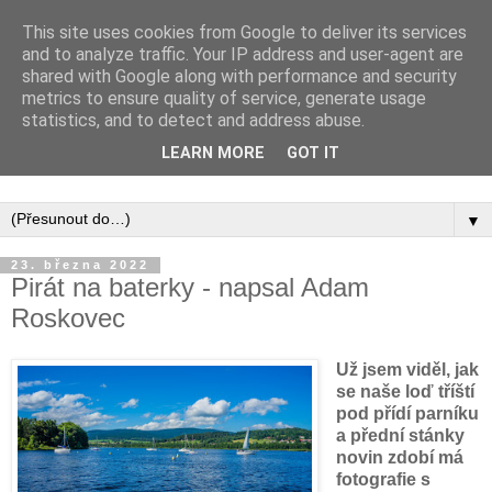
This site uses cookies from Google to deliver its services
and to analyze traffic. Your IP address and user-agent are
shared with Google along with performance and security
metrics to ensure quality of service, generate usage
statistics, and to detect and address abuse.
Inspirujte se tím, co píší posluchači kurzů a co se na nich
LEARN MORE
GOT IT
naučili.
▼
23. března 2022
Pirát na baterky - napsal Adam
Roskovec
Už jsem viděl, jak
se naše loď tříští
pod přídí parníku
a přední stánky
novin zdobí má
fotografie s