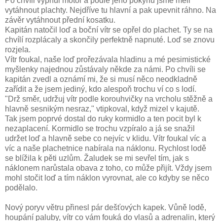
Po chvíli vypnul motor a podle jeho pokynů jsme měli
vytáhnout plachty. Nejdříve tu hlavní a pak upevnit ráhno. Na
závěr vytáhnout přední kosatku.
Kapitán natočil loď a boční vítr se opřel do plachet. Ty se na
chvílí rozplácaly a skončily perfektně napnuté. Loď se znovu
rozjela.
Vítr foukal, naše loď prořezávala hladinu a mé pesimistické
myšlenky najednou zůstávaly někde za námi. Po chvíli se
kapitán zvedl a oznámí mi, že si musí něco neodkladně
zařídit a že jsem jediný, kdo alespoň trochu ví co s lodí.
"Drž směr, udržuj vítr podle korouhvičky na vrcholu stěžně a
hlavně sesnikým nesraz," vtipkoval, když mizel v kajutě.
Tak jsem poprvé dostal do ruky kormidlo a ten pocit byl k
nezaplacení. Kormidlo se trochu vzpíralo a já se snažil
udržet loď a hlavně sebe co nejvíc v klidu. Vítr foukal víc a
víc a naše plachetnice nabírala na náklonu. Rychlost lodě
se blížila k pěti uzlům. Žaludek se mi sevřel tím, jak s
náklonem narůstala obava z toho, co může přijít. Vždy jsem
mohl stočit loď a tím náklon vyrovnat, ale co kdyby se něco
podělalo.
Nový poryv větru přinesl pár dešťových kapek. Vůně lodě,
houpání paluby, vítr co vám fouká do vlasů a adrenalin, který