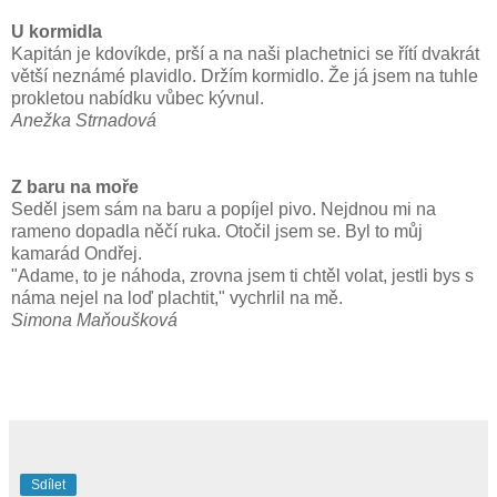
U kormidla
Kapitán je kdovíkde, prší a na naši plachetnici se řítí dvakrát
větší neznámé plavidlo. Držím kormidlo. Že já jsem na tuhle
prokletou nabídku vůbec kývnul.
Anežka Strnadová
Z baru na moře
Seděl jsem sám na baru a popíjel pivo. Nejdnou mi na
rameno dopadla něčí ruka. Otočil jsem se. Byl to můj
kamarád Ondřej.
"Adame, to je náhoda, zrovna jsem ti chtěl volat, jestli bys s
náma nejel na loď plachtit," vychrlil na mě.
Simona Maňoušková
Sdílet