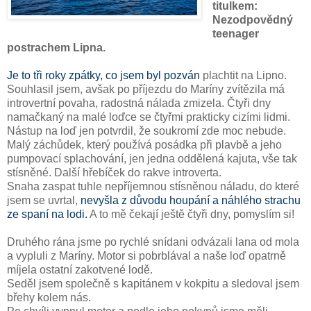
titulkem:
Nezodpovědný
teenager
postrachem Lipna.
Je to tři roky zpátky, co jsem byl pozván
plachtit na Lipno.
Souhlasil jsem, avšak po příjezdu do Maríny zvítězila má
introvertní povaha, radostná nálada zmizela. Čtyři dny
namačkaný na malé loďce se čtyřmi prakticky cizími lidmi.
Nástup na loď jen potvrdil, že soukromí zde moc nebude.
Malý záchůdek, který používá posádka při plavbě a jeho
pumpovací splachování, jen jedna oddělená kajuta, vše tak
stísněné. Další hřebíček do rakve introverta.
Snaha zaspat tuhle nepříjemnou stísněnou náladu, do které
jsem se uvrtal,
nevyšla z důvodu houpání a náhlého strachu
ze spaní na lodi.
A to mě čekají ještě čtyři dny, pomyslím si!
Druhého rána jsme po rychlé snídani odvázali lana od mola
a vypluli z Maríny. Motor si pobrblával a naše loď opatrně
míjela ostatní zakotvené lodě.
Seděl jsem společně s kapitánem v kokpitu a sledoval jsem
břehy kolem nás.