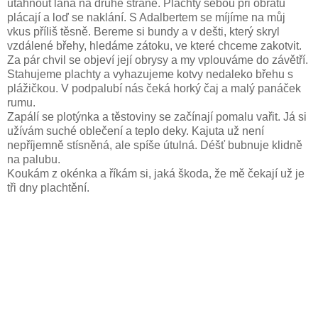
utáhnout lana na druhé straně. Plachty sebou při obratu
plácají a loď se naklání. S Adalbertem se míjíme na můj
vkus příliš těsně. Bereme si bundy a v dešti, který skryl
vzdálené břehy, hledáme zátoku, ve které chceme zakotvit.
Za pár chvil se objeví její obrysy a my vplouváme do závětří.
Stahujeme plachty a vyhazujeme kotvy nedaleko břehu s
plážičkou. V podpalubí nás čeká horký čaj a malý panáček
rumu.
Zapálí se plotýnka a těstoviny se začínají pomalu vařit. Já si
užívám suché oblečení a teplo deky. Kajuta už není
nepříjemně stísněná, ale spíše útulná. Déšť bubnuje klidně
na palubu.
Koukám z okénka a říkám si, jaká škoda, že mě čekají už je
tři dny plachtění.