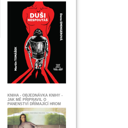
KNIHA - OBJEDNÁVKA KNIHY -
JAK MĚ PŘIPRAVIL O
PANENSTVÍ DŘÍMAJÍCÍ HROM