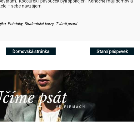
ým pověrám.“ Kocourek i pavouček byli spokojeni. Konečně mají domov a
řítele – sebe navzájem.
jka
,
Pohádky
,
Studentské kurzy
,
Tvůrčí psaní
Domovská stránka
Starší příspěvek