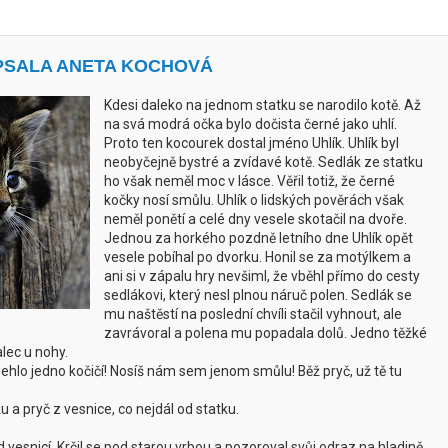
APSALA ANETA KOCHOVÁ
Kdesi daleko na jednom statku se narodilo kotě. Až
na svá modrá očka bylo dočista černé jako uhlí.
Proto ten kocourek dostal jméno Uhlík. Uhlík byl
neobyčejně bystré a zvídavé kotě. Sedlák ze statku
ho však neměl moc v lásce. Věřil totiž, že černé
kočky nosí smůlu. Uhlík o lidských pověrách však
neměl ponětí a celé dny vesele skotačil na dvoře.
Jednou za horkého pozdně letního dne Uhlík opět
vesele pobíhal po dvorku. Honil se za motýlkem a
ani si v zápalu hry nevšiml, že vběhl přímo do cesty
sedlákovi, který nesl plnou náruč polen. Sedlák se
mu naštěstí na poslední chvíli stačil vyhnout, ale
zavrávoral a polena mu popadala dolů. Jedno těžké
lec u nohy.
mehlo jedno kočičí! Nosíš nám sem jenom smůlu! Běž pryč, už tě tu
ku a pryč z vesnice, co nejdál od statku.
d vesnicí. Krčil se pod starou vrbou a pozoroval svůj odraz na hladině.