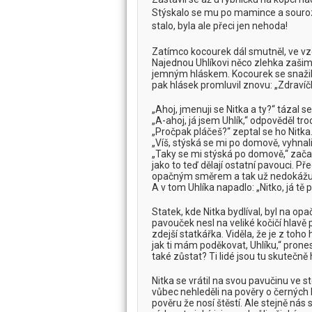
Stýskalo se mu po mamince a sourozen
stalo, byla ale přeci jen nehoda!
Zatímco kocourek dál smutněl, ve vzd
Najednou Uhlíkovi něco zlehka zašimr
jemným hláskem. Kocourek se snažil zj
pak hlásek promluvil znovu: „Zdravíč
„Ahoj, jmenuji se Nitka a ty?“ tázal 
„A-ahoj, já jsem Uhlík,“ odpověděl tro
„Pročpak pláčeš?“ zeptal se ho Nitka
„Víš, stýská se mi po domově, vyhnali
„Taky se mi stýská po domově,“ začal
jako to teď dělají ostatní pavouci. P
opačným směrem a tak už nedokážu l
A v tom Uhlíka napadlo: „Nitko, já t
Statek, kde Nitka bydlíval, byl na op
pavouček nesl na veliké kočičí hlavě 
zdejší statkářka. Viděla, že je z toh
jak ti mám poděkovat, Uhlíku,“ prones
také zůstat? Ti lidé jsou tu skutečně 
Nitka se vrátil na svou pavučinu ve st
vůbec nehleděli na pověry o černých ko
pověru že nosí štěstí. Ale stejně nás 