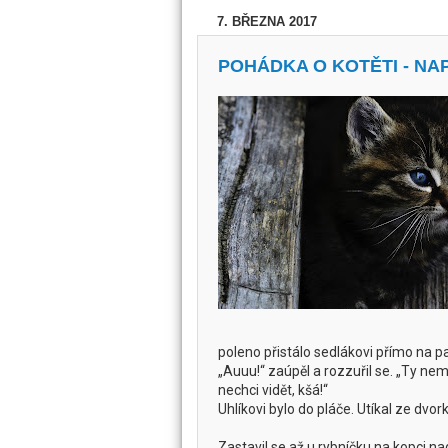
7. BŘEZNA 2017
POHÁDKA O KOTĚTI - N
poleno přistálo sedlákovi přímo na pa
„Auuu!“ zaúpěl a rozzuřil se. „Ty ne
nechci vidět, kšá!“
Uhlíkovi bylo do pláče. Utíkal ze dvor
Zastavil se až u rybníčku na kopci na