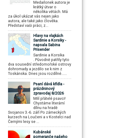
Medailonek autora je
krátký útvar o
několika větách. Má
za úkol ukázat vás nejen jako
autora, ale také jako člověka.
Představí vaši práci, z...
Hlavy na vlajkách
Sardinie a Korsiky -
napsala Sabina
Prisender
Sardinie a Korsika
. Původně patřily tyto
dva sousední středomořské ostrovy
dohromady a jezdilo se k nim z
Toskánska. Dnes jsou rozdílné......
Psaní dává křídla -
prázdninový
zpravodaj 8/2026
Milí přátelé psavci!
Chystáme literární
dílnu na hradě
Svojanov 3.-6. září Po zámeckých
kurzech na Loučeni a v Kostelci nad
Černými lesy se ...
Kubánské
pomeranče našeho