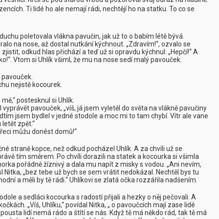
cích. Ti lidé ho ale nemají rádi, nechtějí ho na statku. To co se
uchu poletovala vlákna pavučin, jak už to o babím létě bývá.
alo na nose, až dostal nutkání kýchnout. „Zdravím!“, ozvalo se
istit, odkud hlas přichází a teď už si opravdu kýchnul: „Hepčí!“ A
ko!“. Vtom si Uhlík všiml, že mu na nose sedí malý pavouček.
se pavouček.
chu nejistě kocourek.
.
 mě,“ postesknul si Uhlík.
 vyprávět pavouček, „víš, já jsem vyletěl do světa na vlákně pavučiny
ředtím jsem bydlel v jedné stodole a moc mi to tam chybí. Vítr ale vane
etět zpět.“
ě přeci můžu donést domů!“
ačné straně kopce, než odkud pocházel Uhlík. A za chvíli už se
právě tím směrem. Po chvíli dorazili na statek a kocourka si všimla
o horka pořádně žíznivý a dala mu napít z misky s vodou. „Ani nevím,
l Nitka, „bez tebe už bych se sem vrátit nedokázal. Nechtěl bys tu
hodní a měli by tě rádi.“ Uhlíkovi se zlatá očka rozzářila nadšením.
odole a sedláci kocourka s radostí přijali a hezky o něj pečovali. A
čkách. „Víš, Uhlíku,“ povídal Nitka, „ o pavoučcích mají zase lidé
spousta lidí nemá rádo a štítí se nás. Když tě má někdo rád, tak tě má