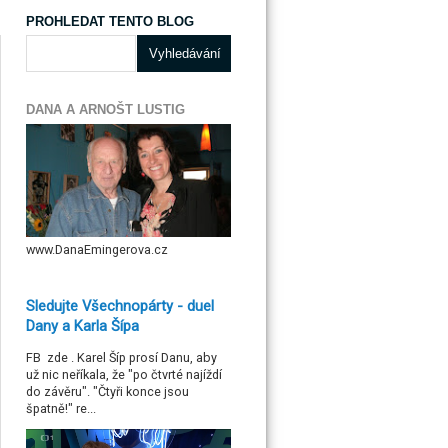
PROHLEDAT TENTO BLOG
DANA A ARNOŠT LUSTIG
www.DanaEmingerova.cz
Sledujte Všechnopárty - duel
Dany a Karla Šípa
FB zde . Karel Šíp prosí Danu, aby
už nic neříkala, že "po čtvrté najíždí
do závěru". "Čtyři konce jsou
špatně!" re...