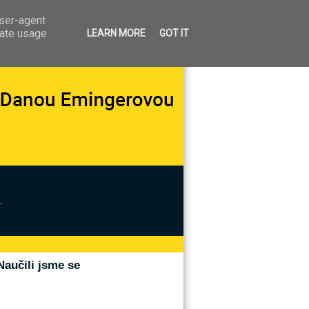
user-agent
rate usage
LEARN MORE
GOT IT
.
Naučili jsme se