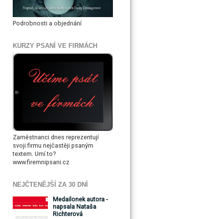
Podrobnosti a objednání
KURZY PSANÍ VE FIRMÁCH
Zaměstnanci dnes reprezentují
svoji firmu nejčastěji psaným
textem. Umí to?
www.firemnipsani.cz
NEJČTENĚJŠÍ ZA 30 DNÍ
Medailonek autora -
napsala Nataša
Richterová