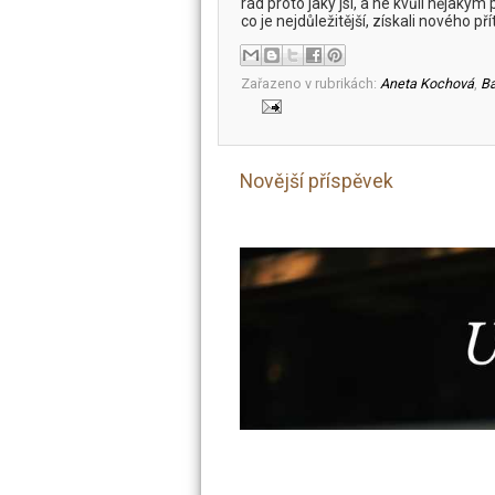
rád proto jaký jsi, a ne kvůli nějak
co je nejdůležitější, získali nového p
Zařazeno v rubrikách:
Aneta Kochová
,
Ba
Novější příspěvek