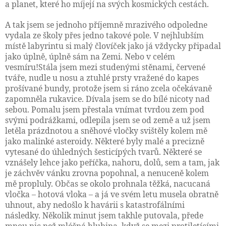
a planet, které ho míjejí na svých kosmických cestách.
A tak jsem se jednoho příjemně mrazivého odpoledne
vydala ze školy přes jedno takové pole. V nejhlubším
místě labyrintu si malý človíček jako já vždycky připadal
jako úplně, úplně sám na Zemi. Nebo v celém
vesmíru!
Stála jsem mezi studenými stěnami, červené
tváře, nudle u nosu a ztuhlé prsty vražené do kapes
prošívané bundy, protože jsem si ráno zcela očekávaně
zapomněla rukavice. Dívala jsem se do bílé nicoty nad
sebou. Pomalu jsem přestala vnímat tvrdou zem pod
svými podrážkami, odlepila jsem se od země a už jsem
letěla prázdnotou a sněhové vločky svištěly kolem mě
jako malinké asteroidy. Některé byly malé a precizně
vytesané do úhledných šesticípých tvarů. Některé se
vznášely lehce jako peříčka, nahoru, dolů, sem a tam, jak
je záchvěv vánku zrovna popohnal, a nenuceně kolem
mě propluly. Občas se okolo prohnala těžká, nacucaná
vločka – hotová vloka – a já ve svém letu musela obratně
uhnout, aby nedošlo k havárii s katastrofálními
následky. Několik minut jsem takhle putovala, přede