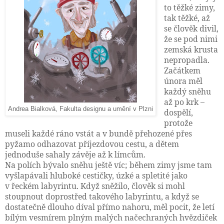
to těžké zimy,
tak těžké, až
se člověk divil,
že se pod nimi
zemská krusta
nepropadla.
Začátkem
února měl
každý sněhu
až po krk –
Andrea Bialková, Fakulta designu a umění v Plzni
dospělí,
protože
museli každé ráno vstát a v bundě přehozené přes
pyžamo odhazovat příjezdovou cestu, a dětem
jednoduše sahaly závěje až k límcům.
Na polích bývalo sněhu ještě víc; během zimy jsme tam
vyšlapávali hluboké cestičky, úzké a spletité jako
v řeckém labyrintu. Když sněžilo, člověk si mohl
stoupnout doprostřed takového labyrintu, a když se
dostatečně dlouho díval přímo nahoru, měl pocit, že letí
bílým vesmírem plným malých načechraných hvězdiček