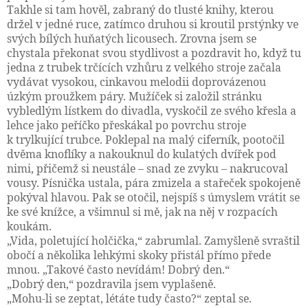
Takhle si tam hověl, zabraný do tlusté knihy, kterou
držel v jedné ruce, zatímco druhou si kroutil prstýnky ve
svých bílých huňatých licousech. Zrovna jsem se
chystala překonat svou stydlivost a pozdravit ho, když tu
jedna z trubek trčících vzhůru z velkého stroje začala
vydávat vysokou, cinkavou melodii doprovázenou
úzkým proužkem páry. Mužíček si založil stránku
vybledlým lístkem do divadla, vyskočil ze svého křesla a
lehce jako peříčko přeskákal po povrchu stroje
k trylkující trubce. Poklepal na malý ciferník, pootočil
dvěma knoflíky a nakouknul do kulatých dvířek pod
nimi, přičemž si neustále – snad ze zvyku – nakrucoval
vousy. Písnička ustala, pára zmizela a stařeček spokojeně
pokýval hlavou. Pak se otočil, nejspíš s úmyslem vrátit se
ke své knížce, a všimnul si mě, jak na něj v rozpacích
koukám.
„Vida, poletující holčička,“ zabrumlal. Zamyšleně svraštil
obočí a několika lehkými skoky přistál přímo přede
mnou. „Takové často nevídám! Dobrý den.“
„Dobrý den,“ pozdravila jsem vyplašeně.
„Mohu-li se zeptat, létáte tudy často?“ zeptal se.