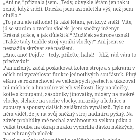
„Ani ne,“ přiznala jsem. „Tedy, obvykle létám jen tak u
země, když sněží. Dneska jsem asi zaletěla výš, než jsem
chtěla.“
„To je mi ale náhoda! Já také létám, jen když sněží. Víte,
já se starám o tvorbu vloček. Jsem sněžný inženýr.
Krásná práce, a jak důležitá!“ Mužíček se široce usmál.
„Takže tady tenhle stroj vyrábí vločky?“ Ani jsem se
nesnažila skrývat své nadšení.
„Ano, ano! Pojďte – tedy, přileťte, hahá! – blíž, rád vám to
předvedu!“
Pan inženýr začal poskakovat kolem stroje a s jiskrami v
očích mi vysvětlovat funkce jednotlivých součástek. Plný
elánu se rozmachoval ve velkolepých gestech a ukazoval
mi míchače a hmoždíře všech velikostí, lisy na vločky,
kotle s kroupami, zásobníky jinovatky, mixéry na mokré
vločky, šlehače na suché vločky, mrazáky a lednice a
spousty a spousty dalších zvláštních vynálezů. Bylo na
něm vidět, že je na svůj sněžný stroj nadmíru pyšný. Na
závěr prohlídky mě nechal zatáhnout za velkou páku a
velká trouba na okraji mraku vychrlila dávku měkkých,
načechraných vloček.