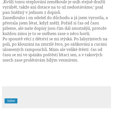
‚Kvůli tomu oteplování zeměkoule je sníh stejně dražší
vyrábět, takže ani dotace na to už nedostáváme,‘ psal
pan Sněžný v jednom z dopisů.
Zanedlouho i on odešel do důchodu a já jsem vyrostla, a
přestala jsem létat, když sněží. Pořád si čas od času
píšeme, ale naše dopisy jsou čím dál smutnější, protože
každou zimu je to se sněhem zase o něco horší.
Po spoustě věcí z dětství se mi stýská. Po labyrintech na
poli, po klouzání na zmrzlé řece, po sáňkování a cucání
ulomených rampouchů. Mám ale veliké štěstí: čas od
času se mi ve spánku poštěstí létací sen, a v takových
snech zase prolétávám bílým vesmírem.
Sdílet