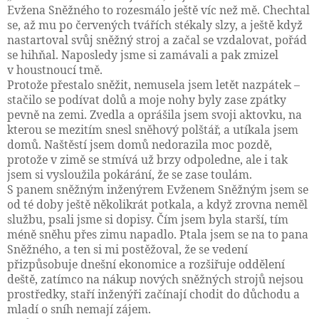
Evžena Sněžného to rozesmálo ještě víc než mě. Chechtal
se, až mu po červených tvářích stékaly slzy, a ještě když
nastartoval svůj sněžný stroj a začal se vzdalovat, pořád
se hihňal. Naposledy jsme si zamávali a pak zmizel
v houstnoucí tmě.
Protože přestalo sněžit, nemusela jsem letět nazpátek –
stačilo se podívat dolů a moje nohy byly zase zpátky
pevně na zemi. Zvedla a oprášila jsem svoji aktovku, na
kterou se mezitím snesl sněhový polštář, a utíkala jsem
domů. Naštěstí jsem domů nedorazila moc pozdě,
protože v zimě se stmívá už brzy odpoledne, ale i tak
jsem si vysloužila pokárání, že se zase toulám.
S panem sněžným inženýrem Evženem Sněžným jsem se
od té doby ještě několikrát potkala, a když zrovna neměl
službu, psali jsme si dopisy. Čím jsem byla starší, tím
méně sněhu přes zimu napadlo. Ptala jsem se na to pana
Sněžného, a ten si mi postěžoval, že se vedení
přizpůsobuje dnešní ekonomice a rozšiřuje oddělení
deště, zatímco na nákup nových sněžných strojů nejsou
prostředky, staří inženýři začínají chodit do důchodu a
mladí o sníh nemají zájem.