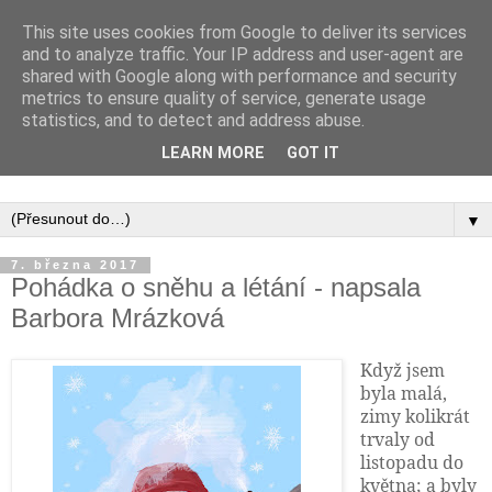
This site uses cookies from Google to deliver its services
and to analyze traffic. Your IP address and user-agent are
shared with Google along with performance and security
metrics to ensure quality of service, generate usage
statistics, and to detect and address abuse.
Inspirujte se tím, co píší posluchači kurzů a co se na nich
LEARN MORE
GOT IT
naučili.
▼
7. března 2017
Pohádka o sněhu a létání - napsala
Barbora Mrázková
Když jsem
byla malá,
zimy kolikrát
trvaly od
listopadu do
května; a byly