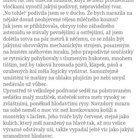
mnou nic než mléčná hlubina, když se mezi protiletícími
vločkami vynořil jakýsi podivný, nepravidelný tvar.
‚No tohle!‘ podivila jsem se v duchu. Že bych narazila na
nějaké dosud neobjevené těleso mléčného kosmu?
Jak jsem se přibližovala, obrysy toho záhadného
asteroidu se stávaly pevnějšími a ostřejšími
, až jsem
dolétla sotva na pár metrů k něčemu, co se zdálo být
jakýmsi obrovským mechanickým strojem, posazeným
na hustém sněhovém mraku. Jeho prapodivné součástky
se rytmicky pohybovaly s tlumeným hukotem, mnohem
tišším, než by taková hromada pístů, klapek, pásů a
ozubených kol měla logicky vydávat. Samozřejmě
umístění té mašiny na oblaku plujícím po nebi smysl
nedávalo už vůbec.
Uprostřed té velkolepé podívané seděl na polstrovaném
sedátku malý mužíček, stařeček sotva metr vysoký se
zvláštními, poněkud hlodavčími rysy. Navzdory mrazu
na sobě neměl o moc víc než kostkovanou košili a
montérky s laclem. Jeho tváře byly červené, stejně jako
kulich, který měl naražený na hlavě tak, až mu velice
výrazně odstávaly uši, takže vypadal ještě víc jako jakýsi
prapodivný hlodavec.