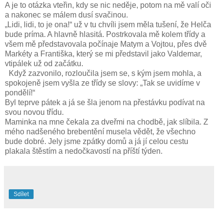
A je to otázka vteřin, kdy se nic neděje, potom na mě valí oči
a nakonec se málem dusí svačinou.
„Lidi, lidi, to je ona!“ už v tu chvíli jsem měla tušení, že Helča
bude príma. A hlavně hlasitá. Postrkovala mě kolem třídy a
všem mě představovala počínaje Matym a Vojtou, přes dvě
Markéty a Františka, který se mi představil jako Valdemar,
vtipálek už od začátku.
Když zazvonilo, rozloučila jsem se, s kým jsem mohla, a
spokojeně jsem vyšla ze třídy se slovy: „Tak se uvidíme v
pondělí!“
Byl teprve pátek a já se šla jenom na přestávku podívat na
svou novou třídu.
Maminka na mne čekala za dveřmi na chodbě, jak slíbila. Z
mého nadšeného brebentění musela vědět, že všechno
bude dobré. Jely jsme zpátky domů a já jí celou cestu
plakala štěstím a nedočkavostí na příští týden.
Sdílet