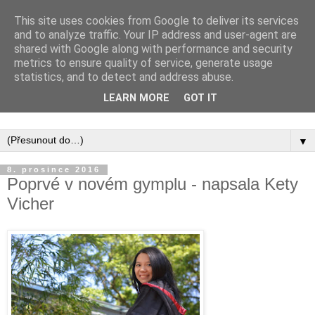
This site uses cookies from Google to deliver its services
and to analyze traffic. Your IP address and user-agent are
shared with Google along with performance and security
metrics to ensure quality of service, generate usage
statistics, and to detect and address abuse.
Inspirujte se tím, co píší posluchači kurzů a co se na nich
LEARN MORE
GOT IT
naučili.
▼
8. prosince 2016
Poprvé v novém gymplu - napsala Kety
Vicher