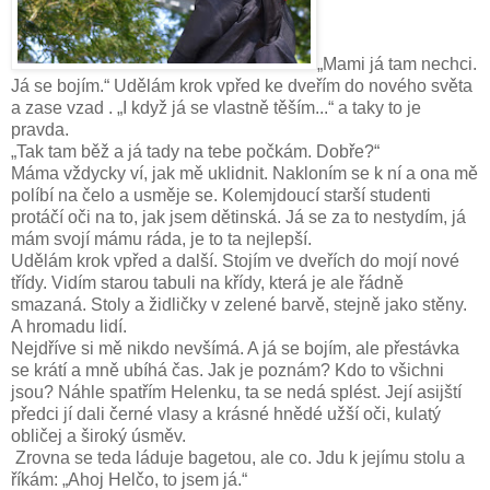
„Mami já tam nechci.
Já se bojím.“ Udělám krok vpřed ke dveřím do nového světa
a zase vzad . „I když já se vlastně těším...“ a taky to je
pravda.
„Tak tam běž a já tady na tebe počkám. Dobře?“
Máma vždycky ví, jak mě uklidnit. Nakloním se k ní a ona mě
políbí na čelo a usměje se. Kolemjdoucí starší studenti
protáčí oči na to, jak jsem dětinská. Já se za to nestydím, já
mám svojí mámu ráda, je to ta nejlepší.
Udělám krok vpřed a další. Stojím ve dveřích do mojí nové
třídy. Vidím starou tabuli na křídy, která je ale řádně
smazaná. Stoly a židličky v zelené barvě, stejně jako stěny.
A hromadu lidí.
Nejdříve si mě nikdo nevšímá. A já se bojím, ale přestávka
se krátí a mně ubíhá čas. Jak je poznám? Kdo to všichni
jsou? Náhle spatřím Helenku, ta se nedá splést. Její asijští
předci jí dali černé vlasy a krásné hnědé užší oči, kulatý
obličej a široký úsměv.
Zrovna se teda láduje bagetou, ale co. Jdu k jejímu stolu a
říkám: „Ahoj Helčo, to jsem já.“