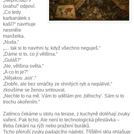
„Nepřichází v
úvahu!“ odpoví.
„Co tedy
karbanátek s
kaší?“ navrhuje
nesměle
manželka.
„Nuda.“
„… tak si to navrhni ty, když všechno neguješ.“
„Dáme si to, co jí většina.“
„Guláš?“
„Ne, většina světa.“
„A co to je?“
„Nějakou ‚asii‘.“
„Dobře, ale bez omáčky ze shnilých ryb a nepálivé,“
zkoušíme se ženou smlouvat.
„Nechte to na mě. Vám to udělám pro ‚bělochy‘. Sám si to
trochu okořením.“
Zatímco čekáme u stolu na terase, z kuchyně doléhají zvuky
vaření. Pak ticho. Ale není to technologická přestávka –
třeba čekání na rýži nebo pražení buráků.
Ticho přeruší zvuky padajícího nádobí. Tříštění skla ohlašuje