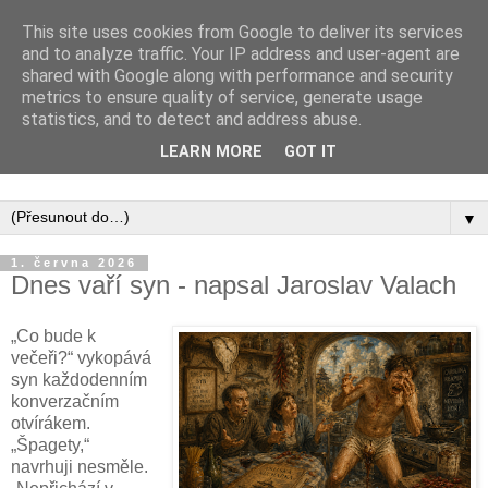
This site uses cookies from Google to deliver its services
and to analyze traffic. Your IP address and user-agent are
shared with Google along with performance and security
metrics to ensure quality of service, generate usage
statistics, and to detect and address abuse.
Inspirujte se tím, co píší posluchači kurzů a co se na nich
LEARN MORE
GOT IT
naučili.
▼
1. června 2026
Dnes vaří syn - napsal Jaroslav Valach
„Co bude k
večeři?“ vykopává
syn každodenním
konverzačním
otvírákem.
„Špagety,“
navrhuji nesměle.