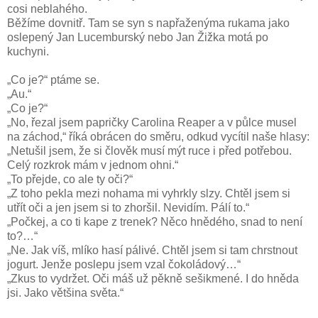
cosi neblahého.
Běžíme dovnitř. Tam se syn s napřaženýma rukama jako
oslepený Jan Lucemburský nebo Jan Žižka motá po
kuchyni.
„Co je?“ ptáme se.
„Au.“
„Co je?“
„No, řezal jsem papričky Carolina Reaper a v půlce musel
na záchod,“ říká obrácen do směru, odkud vycítil naše hlasy:
„Netušil jsem, že si člověk musí mýt ruce i před potřebou.
Celý rozkrok mám v jednom ohni.“
„To přejde, co ale ty oči?“
„Z toho pekla mezi nohama mi vyhrkly slzy. Chtěl jsem si
utřít oči a jen jsem si to zhoršil. Nevidím. Pálí to.“
„Počkej, a co ti kape z trenek? Něco hnědého, snad to není
to?…“
„Ne. Jak víš, mlíko hasí pálivé. Chtěl jsem si tam chrstnout
jogurt. Jenže poslepu jsem vzal čokoládový…“
„Zkus to vydržet. Oči máš už pěkně sešikmené. I do hněda
jsi. Jako většina světa.“