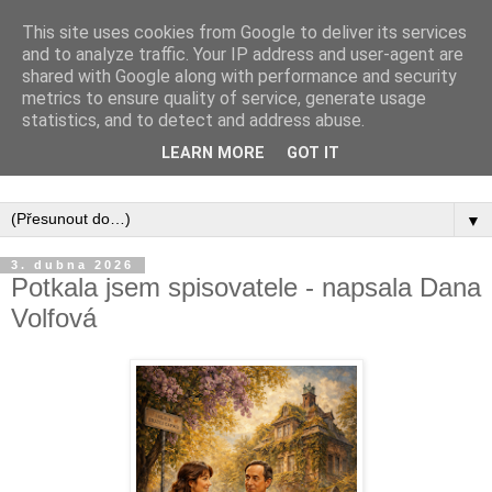
This site uses cookies from Google to deliver its services
and to analyze traffic. Your IP address and user-agent are
shared with Google along with performance and security
metrics to ensure quality of service, generate usage
statistics, and to detect and address abuse.
Inspirujte se tím, co píší posluchači kurzů a co se na nich
LEARN MORE
GOT IT
naučili.
▼
3. dubna 2026
Potkala jsem spisovatele - napsala Dana
Volfová