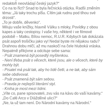
redaktoři neovládají český jazyk?“
Co na to říct? Snad to byla řečnická otázka. Radši změním
téma: „Já taky trochu píšu. Cítím jak rudnu pod tíhou své
drzosti“.
„To je dobře, děvenko“.
Miluju vaše knížky, hlavně Válku s mloky, Povídky z obou
kapes a taky cestopisy. I vaše hry, některé i ve filmové
podobě – Matku, Bílou nemoc, R.U.R. Kdybych tak dokázala
psát aspoň trošičku jako vy! Nedal byste mi nějakou radu?
Drahnou dobu mlčí, až mu naskočí na čele hluboká vráska.
Nepatrně přikývne a odcituje sebe sama:
- Psát znamená být posedlý myšlenkou.
- Není třeba psát o věcech, které jsou, ale o věcech, které by
mohly být.
- Pisatel má psát tak, aby ho lidé četli, a ne tak, aby sám
sebe obdivoval.
- Psát znamená být sám sebou.
- Pravda je nejlepší literární styl.
- Kniha je most mezi lidmi.
„Víte co, pane spisovateli, zvu vás na kávu do vaší kavárny.“
„Do Café Arco v Dlážděné ulici?“
„Ne, ta už tam není. Do Národní kavárny na Národní.“