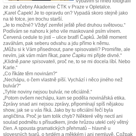
Vybavím si hned fotografii
ze zdi učebny Akademie ČTK v Praze v Opletalce.
„Karel Čapek! Je to opravdu on? Vypadá skoro stejně jako
na té fotce, jen trochu starší.
„Je to možné? Vždyť zemřel ještě před druhou světovou.“
Podívám se nahoru k jeho vile maskované psím vínem.
Červená cedule to jistí – ulice bratří Čapků. Ještě moment
zaváhám, pak seberu odvahu a jdu přímo k němu.
„Můžu si k Vám přisednout, pane spisovateli? Promiňte, ale
nevím, jak vám mám říkat,
pane Čapku
mi přijde divné.“
„Klidně
pane spisovateli
, proč ne, to se mi docela líbí. Nebo
Karle.“
„Co říkáte těm novinám?“
„Nechápu, o čem vlastně píší. Vychází i něco jiného než
bulvár?“
„Tyhle noviny nejsou bulvár, ne oficiálně.“
„Potom ovšem nechápu, kam se poděla novinářská etika.
Zprávy snad ani nejsou zprávy, připomínají spíš nějakou
show, jak se u vás říká. Jako by tu oficiální řečí byla
angličtina. Proč je tam tolik chyb? Některé věty nectí ani
soulad podmětu s přísudkem, jinde hrůzou utekl celý větný
člen. A spousta gramatických přehmatů – hlavně u
slovesných tvarů, o tvrdém a měkkém i ani nemluvě. Cožpak