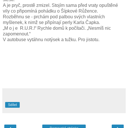
A je pryč, prostě zmizel. Stojím sama před vraty opuštěné
vily co připomíná pohádku o Šípkové Růžence.
Rozběhnu se - prchám pod palbou svých vlastních
myšlenek, k nimž se připínají perly Karla Čapka.
„M o j e R.U.R.!“ Rychle domů k počítači. „Nesmíš nic
zapomenout.“
V autobuse vytáhnu notýsek a tužku. Pro jistotu.
Sdílet
‹
›