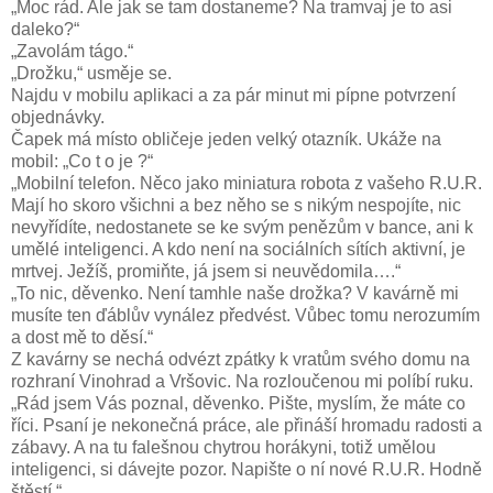
„Moc rád. Ale jak se tam dostaneme? Na tramvaj je to asi
daleko?“
„Zavolám tágo.“
„Drožku,“ usměje se.
Najdu v mobilu aplikaci a za pár minut mi pípne potvrzení
objednávky.
Čapek má místo obličeje jeden velký otazník. Ukáže na
mobil: „Co t o je ?“
„Mobilní telefon. Něco jako miniatura robota z vašeho R.U.R.
Mají ho skoro všichni a bez něho se s nikým nespojíte, nic
nevyřídíte, nedostanete se ke svým penězům v bance, ani k
umělé inteligenci. A kdo není na sociálních sítích aktivní, je
mrtvej. Ježíš, promiňte, já jsem si neuvědomila….“
„To nic, děvenko. Není tamhle naše drožka? V kavárně mi
musíte ten ďáblův vynález předvést. Vůbec tomu nerozumím
a dost mě to děsí.“
Z kavárny se nechá odvézt zpátky k vratům svého domu na
rozhraní Vinohrad a Vršovic. Na rozloučenou mi políbí ruku.
„Rád jsem Vás poznal, děvenko. Pište, myslím, že máte co
říci. Psaní je nekonečná práce, ale přináší hromadu radosti a
zábavy. A na tu falešnou chytrou horákyni, totiž umělou
inteligenci, si dávejte pozor. Napište o ní nové R.U.R. Hodně
štěstí.“