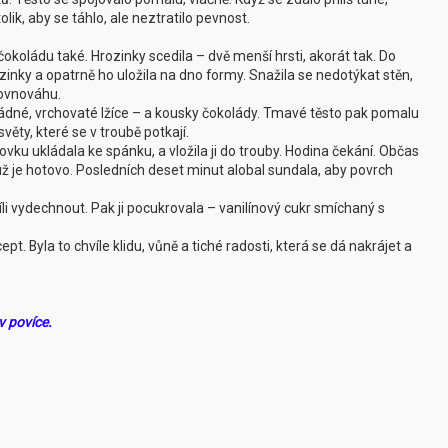
lik, aby se táhlo, ale neztratilo pevnost.
okoládu také. Hrozinky scedila – dvě menší hrsti, akorát tak. Do
ozinky a opatrně ho uložila na dno formy. Snažila se nedotýkat stěn,
rovnováhu.
ádné, vrchovaté lžíce – a kousky čokolády. Tmavé těsto pak pomalu
světy, které se v troubě potkají.
vku ukládala ke spánku, a vložila ji do trouby. Hodina čekání. Občas
li už je hotovo. Posledních deset minut alobal sundala, aby povrch
li vydechnout. Pak ji pocukrovala – vanilínový cukr smíchaný s
cept. Byla to chvíle klidu, vůně a tiché radosti, která se dá nakrájet a
v povíce.