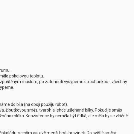
 rumu.
mělo pokojovou teplotu.
zpuštěným máslem, po zatuhnutí vysypeme strouhankou - všechny
ysypeme.
áme do bíla (na obojí použiju robot).
, žloutkovou směs, tvaroh a lehce ušlehané bílky. Pokud je směs
lažného mléka. Konzistence by neměla být řídká, ale měla by se vláčně
okoládu, scedím asi dvě menší hrsti hrozinek. Do světlé směsi