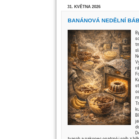
31. KVĚTNA 2026
BANÁNOVÁ NEDĚLNÍ BÁBO
By
so
t
sl
N
V
rá
F
K
s
o
m
T
k
B
ja
d
D
tvaroh a nakonec opatrně i sníh z bíl