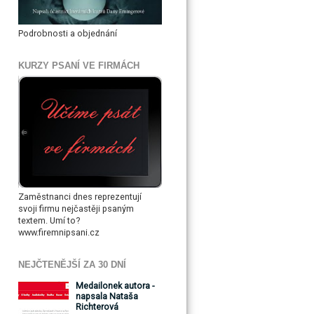
Podrobnosti a objednání
KURZY PSANÍ VE FIRMÁCH
Zaměstnanci dnes reprezentují
svoji firmu nejčastěji psaným
textem. Umí to?
www.firemnipsani.cz
NEJČTENĚJŠÍ ZA 30 DNÍ
Medailonek autora -
napsala Nataša
Richterová