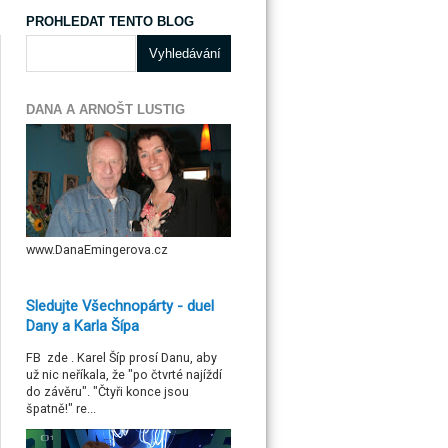
PROHLEDAT TENTO BLOG
DANA A ARNOŠT LUSTIG
www.DanaEmingerova.cz
Sledujte Všechnopárty - duel
Dany a Karla Šípa
FB zde . Karel Šíp prosí Danu, aby
už nic neříkala, že "po čtvrté najíždí
do závěru". "Čtyři konce jsou
špatně!" re...