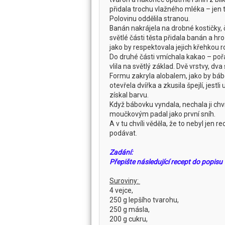
přidala trochu vlažného mléka – jen to
Polovinu oddělila stranou.
Banán nakrájela na drobné kostičky, č
světlé části těsta přidala banán a hr
jako by respektovala jejich křehkou 
Do druhé části vmíchala kakao – poř
vlila na světlý základ. Dvě vrstvy, dva 
Formu zakryla alobalem, jako by bábo
otevřela dvířka a zkusila špejlí, jest
získal barvu.
Když bábovku vyndala, nechala ji chví
moučkovým padal jako první sníh.
A v tu chvíli věděla, že to nebyl jen re
podávat.
Zadání:
Přepište následující recept do popisu 
Suroviny:
4 vejce,
250 g lepšího tvarohu,
250 g másla,
200 g cukru,