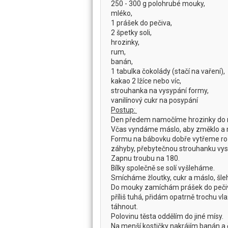
250 - 300 g polohrubé mouky,
mléko,
1 prášek do pečiva,
2 špetky soli,
hrozinky,
rum,
banán,
1 tabulka čokolády (stačí na vaření),
kakao 2 lžíce nebo víc,
strouhanka na vysypání formy,
vanilínový cukr na posypání
Postup:
Den předem namočíme hrozinky do
Včas vyndáme máslo, aby změklo a 
Formu na bábovku dobře vytřeme ro
záhyby, přebytečnou strouhanku v
Zapnu troubu na 180.
Bílky společně se solí vyšleháme.
Smícháme žloutky, cukr a máslo, šleh
Do mouky zamíchám prášek do pečiva
příliš tuhá, přidám opatrně trochu v
táhnout.
Polovinu těsta oddělím do jiné mísy.
Na menší kostičky nakrájím banán a č