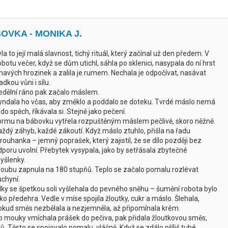
VKA - MONIKA J.
la to její malá slavnost, tichý rituál, který začínal už den předem. V
botu večer, když se dům utichl, sáhla po sklenici, nasypala do ní hrst
mavých hrozinek a zalila je rumem. Nechala je odpočívat, nasávat
adkou vůni i sílu.
edělní ráno pak začalo máslem.
yndala ho včas, aby změklo a poddalo se doteku. Tvrdé máslo nemá
do spěch, říkávala si. Stejně jako pečení.
ormu na bábovku vytřela rozpuštěným máslem pečlivě, skoro něžně.
aždý záhyb, každé zákoutí. Když máslo ztuhlo, přišla na řadu
trouhanka – jemný poprašek, který zajistil, že se dílo později bez
dporu uvolní. Přebytek vysypala, jako by setřásala zbytečné
yšlenky.
roubu zapnula na 180 stupňů. Teplo se začalo pomalu rozlévat
uchyní.
ílky se špetkou soli vyšlehala do pevného sněhu – šumění robota bylo
ko předehra. Vedle v míse spojila žloutky, cukr a máslo. Šlehala,
okud směs nezbělala a nezjemněla, až připomínala krém.
o mouky vmíchala prášek do pečiva, pak přidala žloutkovou směs,
ků. Těsto se spojovalo pomalu, vláčně. Když se zdálo příliš tuhé,