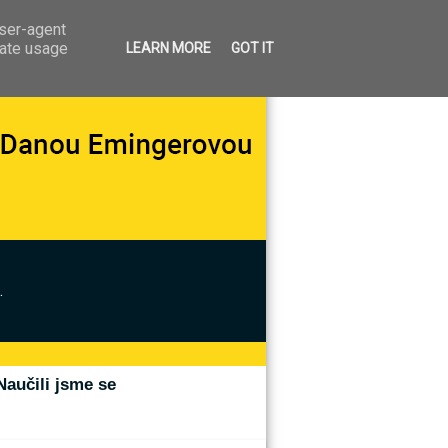
user-agent
rate usage
LEARN MORE
GOT IT
.
Naučili jsme se