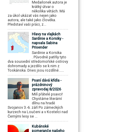
Medailonek autora je
krátký útvar o
několika větách. Má
za úkol ukázat vás nejen jako
autora, ale také jako člověka.
Představí vaši práci, z...
Hlavy na vlajkách
Sardinie a Korsiky -
napsala Sabina
Prisender
Sardinie a Korsika
. Původně patřily tyto
dva sousední středomořské ostrovy
dohromady a jezdilo se k nim z
Toskánska. Dnes jsou rozdílné......
Psaní dává křídla -
prázdninový
zpravodaj 8/2026
Milí přátelé psavci!
Chystáme literární
dílnu na hradě
Svojanov 3.-6. září Po zámeckých
kurzech na Loučeni a v Kostelci nad
Černými lesy se ...
Kubánské
pomeranče našeho