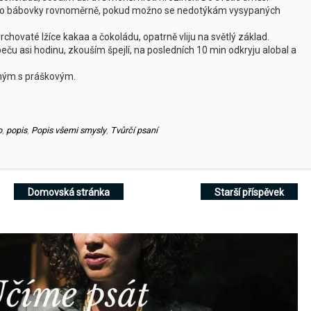
no bábovky rovnoměrně, pokud možno se nedotýkám vysypaných
chovaté lžíce kakaa a čokoládu, opatrně vliju na světlý základ.
eču asi hodinu, zkouším špejlí, na posledních 10 min odkryju alobal a
ným s práškovým.
o
,
popis
,
Popis všemi smysly
,
Tvůrčí psaní
Domovská stránka
Starší příspěvek