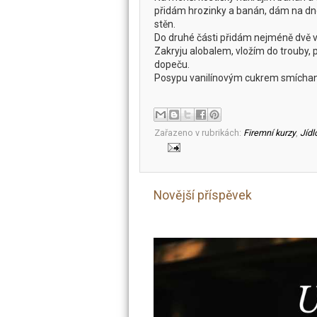
přidám hrozinky a banán, dám na d
stěn.
Do druhé části přidám nejméně dvě vr
Zakryju alobalem, vložím do trouby, p
dopeču.
Posypu vanilínovým cukrem smícha
Zařazeno v rubrikách:
Firemní kurzy
,
Jídl
Novější příspěvek