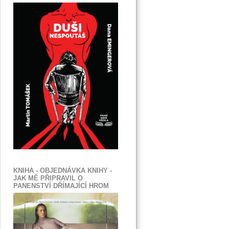
KNIHA - OBJEDNÁVKA KNIHY -
JAK MĚ PŘIPRAVIL O
PANENSTVÍ DŘÍMAJÍCÍ HROM