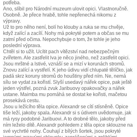
potřeba.
Ano, slíbil pro Národní muzeum ulovit opici. Vlastnoručně.
Osobně. Je přece hrabě, tohle nepřenechá nikomu z
výpravy.
Už to pro něho není, bolí ho klouby a ruka se mu chvěje,
když zalící a zacílí. Nohy má pokryté potem a občas se mu
zatmí před očima. Nepochybuje o tom, že tohle je jeho
poslední výprava.
Chtěl si to užít. Ucítit pach vítězství nad nebezpečným
zvířetem. Ale zastřelit lva je něco jiného, než zastřelit opici.
Jsou mrštné a lstivé, vznáší se a mizí v korunách stromů.
Znovu zalící a vystřelí. K jeho údivu vidí chlupaté tělíčko, jak
padá skrz koruny stromů do houštiny před ním. Ne, nemá
sílu se vydat za kořistí. Slyší usedavý nářek opice, pak ještě
jeden výstřel, pozná zvuk Jaribuovy opakovačky a nářek
ustane. Maimba mu pomáhá se dostat ke kořisti, mačetou
prosekává cestu.
Jsou u ležícího těla opice. Alexandr se cítí stísněně. Opice
tiše leží, jakoby spala. Alexandr si s údivem uvědomuje, jak
má rysy podobné Jaribuovi. A to drobné tělo, jakoby před
ním leželo dítě. Alexandr pohledem z těla opice sklouzne na
své vychrtlé nohy. Čouhají z bílých šortek, jsou pokryté