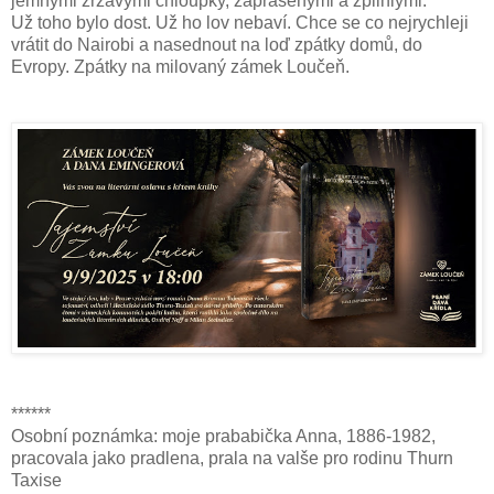
jemnými zrzavými chloupky, zaprášenými a zplihlými.
Už toho bylo dost. Už ho lov nebaví. Chce se co nejrychleji
vrátit do Nairobi a nasednout na loď zpátky domů, do
Evropy. Zpátky na milovaný zámek Loučeň.
******
Osobní poznámka: moje prababička Anna, 1886-1982,
pracovala jako pradlena, prala na valše pro rodinu Thurn
Taxise