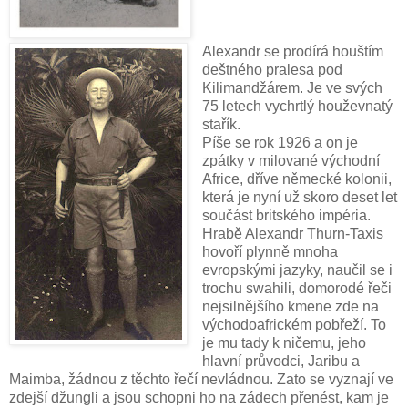
Alexandr se prodírá houštím
deštného pralesa pod
Kilimandžárem. Je ve svých
75 letech vychrtlý houževnatý
stařík.
Píše se rok 1926 a on je
zpátky v milované východní
Africe, dříve německé kolonii,
která je nyní už skoro deset let
součást britského impéria.
Hrabě Alexandr Thurn-Taxis
hovoří plynně mnoha
evropskými jazyky, naučil se i
trochu swahili, domorodé řeči
nejsilnějšího kmene zde na
východoafrickém pobřeží. To
je mu tady k ničemu, jeho
hlavní průvodci, Jaribu a
Maimba, žádnou z těchto řečí nevládnou. Zato se vyznají ve
zdejší džungli a jsou schopni ho na zádech přenést, kam je