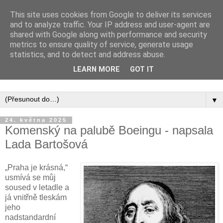
This site uses cookies from Google to deliver its services
and to analyze traffic. Your IP address and user-agent are
shared with Google along with performance and security
metrics to ensure quality of service, generate usage
statistics, and to detect and address abuse.
Inspirujte se tím, co píší posluchači kurzů a co se na nich
LEARN MORE
GOT IT
naučili.
▼
24. května 2025
Komenský na palubě Boeingu - napsala
Lada Bartošová
„Praha je krásná,“
usmívá se můj
soused v letadle a
já vnitřně tleskám
jeho
nadstandardní