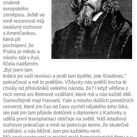
znalosti
evropského
zeměpisu. Ještě ve
mně rezonoval můj
nedávný rozhovor
s Američankou,
která při
pochopení, že
Praha je město a
nikoliv stát v Asii,
řičela nadšením.
„Byl jsem tam
krátce po vaší revoluci a jestli tam bydlíte, jste šťastlivec,“
pokračoval a mě to potěšilo. Vždycky nás potěší trocha té
chvály od příslušníků velkého národa, že? I když většina z
nich nemá ani třetinové vzdělání, které má u nás každé dítě.
Samozřejmě mají Harvard, Yale a mnoho dalších prestižních
univerzit, které jim čas od času vychrlí nějakého toho lídra,
ale pak jim tam přijede doktůrek s diplomem z Karlovky a
udělá první transplantaci obličeje na světě. Náš letadlový
rozhovor pokračuje a mně se potvrzuje teorie, že skutečné
vzdělání, u nás běžné, tam pro každého není.