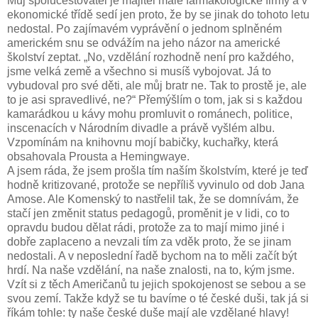
Můj spolucestovatel je majitel malé farmakologické firmy a v
ekonomické třídě sedí jen proto, že by se jinak do tohoto letu
nedostal. Po zajímavém vyprávění o jednom splněném
americkém snu se odvážím na jeho názor na americké
školství zeptat. „No, vzdělání rozhodně není pro každého,
jsme velká země a všechno si musíš vybojovat. Já to
vybudoval pro své děti, ale můj bratr ne. Tak to prostě je, ale
to je asi spravedlivé, ne?“ Přemýšlím o tom, jak si s každou
kamarádkou u kávy mohu promluvit o románech, politice,
inscenacích v Národním divadle a právě vyšlém albu.
Vzpomínám na knihovnu mojí babičky, kuchařky, která
obsahovala Prousta a Hemingwaye.
A jsem ráda, že jsem prošla tím naším školstvím, které je teď
hodně kritizované, protože se nepříliš vyvinulo od dob Jana
Amose. Ale Komenský to nastřelil tak, že se domnívám, že
stačí jen změnit status pedagogů, proměnit je v lidi, co to
opravdu budou dělat rádi, protože za to mají mimo jiné i
dobře zaplaceno a nevzali tím za vděk proto, že se jinam
nedostali. A v neposlední řadě bychom na to měli začít být
hrdí. Na naše vzdělání, na naše znalosti, na to, kým jsme.
Vzít si z těch Američanů tu jejich spokojenost se sebou a se
svou zemí. Takže když se tu bavíme o té české duši, tak já si
říkám tohle: ty naše české duše mají ale vzdělané hlavy!