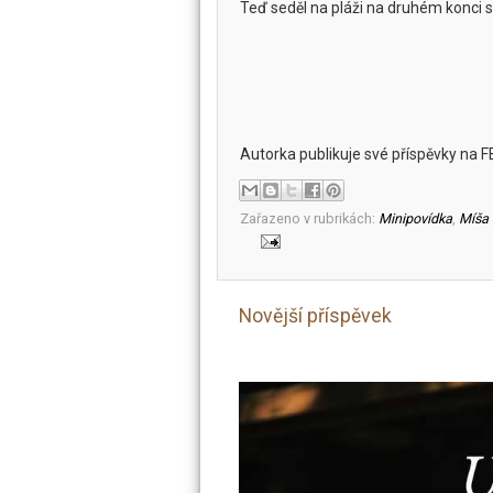
Teď seděl na pláži na druhém konci s
Autorka publikuje své příspěvky na F
Zařazeno v rubrikách:
Minipovídka
,
Míša
Novější příspěvek