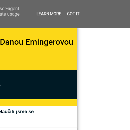
user-agent
rate usage
LEARN MORE
GOT IT
.
Naučili jsme se