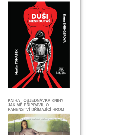
KNIHA - OBJEDNÁVKA KNIHY -
JAK MĚ PŘIPRAVIL O
PANENSTVÍ DŘÍMAJÍCÍ HROM