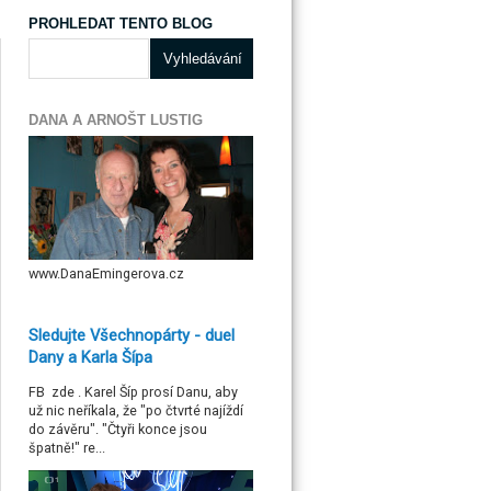
PROHLEDAT TENTO BLOG
DANA A ARNOŠT LUSTIG
www.DanaEmingerova.cz
Sledujte Všechnopárty - duel
Dany a Karla Šípa
FB zde . Karel Šíp prosí Danu, aby
už nic neříkala, že "po čtvrté najíždí
do závěru". "Čtyři konce jsou
špatně!" re...