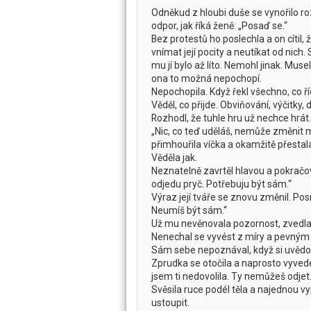
Odněkud z hloubi duše se vynořilo roz
odpor, jak říká ženě: „Posaď se.“
Bez protestů ho poslechla a on cítil
vnímat její pocity a neutíkat od nich.
mu jí bylo až líto. Nemohl jinak. Muse
ona to možná nepochopí.
Nepochopila. Když řekl všechno, co říc
Věděl, co přijde. Obviňování, výčitky
Rozhodl, že tuhle hru už nechce hrát.
„Nic, co teď uděláš, nemůže změnit m
přimhouřila víčka a okamžitě přestala
Věděla jak.
Neznatelně zavrtěl hlavou a pokračova
odjedu pryč. Potřebuju být sám.“
Výraz její tváře se znovu změnil. Pos
Neumíš být sám.“
Už mu nevěnovala pozornost, zvedla 
Nenechal se vyvést z míry a pevným h
Sám sebe nepoznával, když si uvědomi
Zprudka se otočila a naprosto vyved
jsem ti nedovolila. Ty nemůžeš odje
Svěsila ruce podél těla a najednou vy
ustoupit.