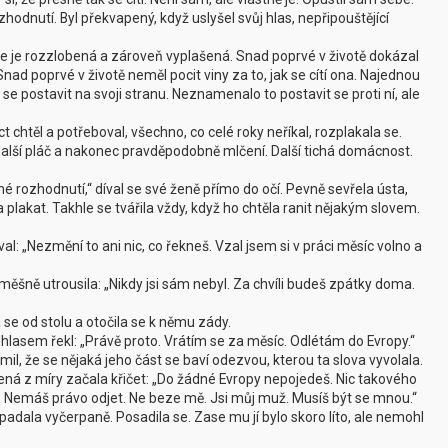
hodnutí. Byl překvapený, když uslyšel svůj hlas, nepřipouštějící
, že je rozzlobená a zároveň vyplašená. Snad poprvé v životě dokázal
 Snad poprvé v životě neměl pocit viny za to, jak se cítí ona. Najednou
l se postavit na svoji stranu. Neznamenalo to postavit se proti ní, ale
t chtěl a potřeboval, všechno, co celé roky neříkal, rozplakala se.
, další pláč a nakonec pravděpodobně mlčení. Další tichá domácnost.
é rozhodnutí,“ díval se své ženě přímo do očí. Pevně sevřela ústa,
 plakat. Takhle se tvářila vždy, když ho chtěla ranit nějakým slovem.
l: „Nezmění to ani nic, co řekneš. Vzal jsem si v práci měsíc volno a
měšně utrousila: „Nikdy jsi sám nebyl. Za chvíli budeš zpátky doma.
se od stolu a otočila se k němu zády.
lasem řekl: „Právě proto. Vrátím se za měsíc. Odlétám do Evropy.“
l, že se nějaká jeho část se baví odezvou, kterou ta slova vyvolala.
ená z míry začala křičet: „Do žádné Evropy nepojedeš. Nic takového
t. Nemáš právo odjet. Ne beze mě. Jsi můj muž. Musíš být se mnou.“
padala vyčerpaně. Posadila se. Zase mu jí bylo skoro líto, ale nemohl