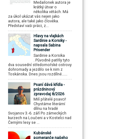
Medailonek autora je
krátký útvar o
několika větách. Má
za úkol ukázat vás nejen jako
autora, ale také jako člověka.
Představí vaši práci, z...
Hlavy na vlajkách
Sardinie a Korsiky -
napsala Sabina
Prisender
Sardinie a Korsika
. Původně patřily tyto
dva sousední středomořské ostrovy
dohromady a jezdilo se k nim z
Toskánska. Dnes jsou rozdílné......
Psaní dává křídla -
prázdninový
zpravodaj 8/2026
Milí přátelé psavci!
Chystáme literární
dílnu na hradě
Svojanov 3.-6. září Po zámeckých
kurzech na Loučeni a v Kostelci nad
Černými lesy se ...
Kubánské
pomeranče našeho