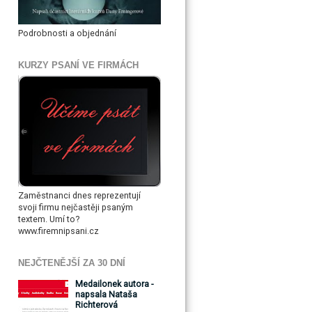
Podrobnosti a objednání
KURZY PSANÍ VE FIRMÁCH
Zaměstnanci dnes reprezentují
svoji firmu nejčastěji psaným
textem. Umí to?
www.firemnipsani.cz
NEJČTENĚJŠÍ ZA 30 DNÍ
Medailonek autora -
napsala Nataša
Richterová