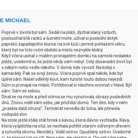
IE MICHAEL
Poprvé v životě byl sám. Seděl na pláži, dýchal slaný vzduch,
poslouchal křik racků a šumění moře, užíval si poslední dotyk
paprsků zapadajícího slunce na své kůži i jemné pohlazení větru,
který byl na toto roční období a místo nezvykle klidný.
Když včera usínal v malém pronajatém domku na samotě nedaleko
pláže, uvědomil si, že ještě nikdy sám nebyl. Celý dosavadní život byl
s někým nebo vedle někoho. V domě, kde vyrostl. Na koleji s
kamarády. Pak se svojí ženou. Včera poprvé spal někde, kde byl
úplně sám. Našel odlehlý kout, kam turisté touto dobou nejezdí.
Dům si pronajal na měsíc. Potřeboval si všechno srovnat v hlavě. Být
sám. Sám se sebou.
Díval se na moře a před očima se mu vynořovaly obrazy posledních
dnů. Znovu viděl sám sebe, jak přichází domů. Ten den, kdy v něm
„praskla další struna“. Tentokrát nevedla do ticha, ale přinesla
vodopád slov.
Na stole ještě stále stál hrnek s kávou, která dávno vychladla. Káva,
která vyšplíchla na stůl, se nechala pohltit starým odřeným dřevem
a vytvořila skvrnu. Neviděl ji. Viděl ostrov. Opuštěný ostrov. Uvědomil
si, že přesně tak se cítí. Není sám, ale vlastně je. Opustil sám sebe.