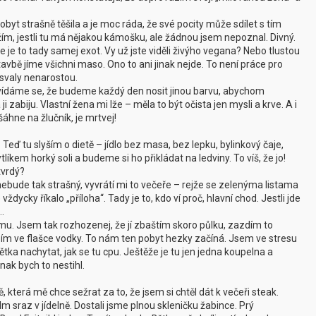
byt strašně těšila a je moc ráda, že své pocity může sdílet s tím
ížím, jestli tu má nějakou kámošku, ale žádnou jsem nepoznal. Divný.
 je to tady samej exot. Vy už jste viděli živýho vegana? Nebo tlustou
avbě jíme všichni maso. Ono to ani jinak nejde. To není práce pro
 svaly nenarostou.
zvídáme se, že budeme každý den nosit jinou barvu, abychom
ji zabiju. Vlastní žena mi lže – měla to být očista jen mysli a krve. A i
 šáhne na žlučník, je mrtvej!
 Teď tu slyším o dietě – jídlo bez masa, bez lepku, bylinkový čaje,
íkem horký soli a budeme si ho přikládat na ledviny. To víš, že jo!
tvrdý?
 nebude tak strašný, vyvrátí mi to večeře – rejže se zelenýma listama
dycky říkalo „příloha“. Tady je to, kdo ví proč, hlavní chod. Jestli jde
..
mu. Jsem tak rozhozenej, že jí zbaštím skoro půlku, zazdím to
pím ve flašce vodky. To nám ten pobyt hezky začíná. Jsem ve stresu
tka nachytat, jak se tu cpu. Ještěže je tu jen jedna koupelna a
nak bych to nestihl.
, která mě chce sežrat za to, že jsem si chtěl dát k večeři steak.
dm sraz v jídelně. Dostali jsme plnou skleničku žabince. Prý