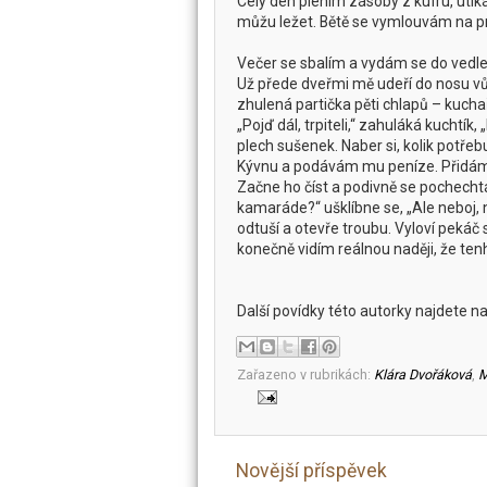
Celý den plením zásoby z kufru, utíká
můžu ležet. Bětě se vymlouvám na pr
Večer se sbalím a vydám se do vedlej
Už přede dveřmi mě udeří do nosu v
zhulená partička pěti chlapů – kuchař
„Pojď dál, trpiteli,“ zahuláká kuchtí
plech sušenek. Naber si, kolik potřeb
Kývnu a podávám mu peníze. Přidám
Začne ho číst a podivně se pochechtáv
kamaráde?“ ušklíbne se, „Ale neboj, n
odtuší a otevře troubu. Vyloví pekáč 
konečně vidím reálnou naději, že tenh
Další povídky této autorky najdete n
Zařazeno v rubrikách:
Klára Dvořáková
,
M
Novější příspěvek