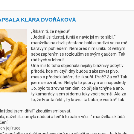
 NAPSALA KLÁRA DVOŘÁKOVÁ
„Říkám ti, že nejedu!“
„Jedeš! Jsi tlustej, funíš a navíc jsi mi to slíbil,“
manželka na chvíli přestane balit a podívá se na mě
káravým pohledem. Není před ním úniku. S velkým
sebezapřením se rozloučím se svým gaučem. Tak
rád bych si lehnul!
Ona místo toho objednala nějaký bláznivý pobyt v
přírodě, kde mi čtyři dny budou zakazovat pivo,
maso a předpokládám, že i kouřit. Proč? Za co?
Tak
jsem se ožral, no. Nebylo to poprvý a ani naposledy.
Jo, bylo to zrovna ten den, co přijela tchýně a ano,
ty kamarády jsem si domu taky vodit neměl. Ale za
to, že Franta řekl: „Ty krávo, ta baba je vostrá!“ tak
aštípal jsem dříví!“ zkouším smlouvat.
ila, nažehlila, umyla nádobí a teď ti tu balím věci…“ manželka skládá
čení.
 v její ruce.
j,“ manželka rozloží oranžovou hrůzu a přiloží si ji na prsa, „to ti bude