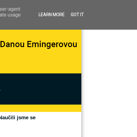
user-agent
rate usage
LEARN MORE
GOT IT
.
Naučili jsme se