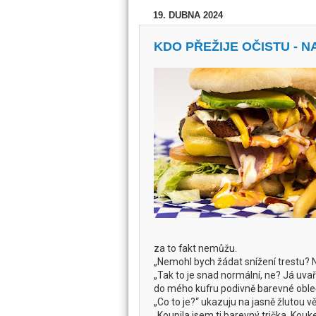
19. DUBNA 2024
KDO PŘEŽIJE OČISTU -
za to fakt nemůžu.
„Nemohl bych žádat snížení trestu? N
„Tak to je snad normální, ne? Já uvař
do mého kufru podivně barevné oble
„Co to je?“ ukazuju na jasně žlutou věc
„Koupila jsem ti barevný trička. Kouke