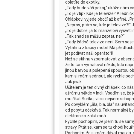
doletíte do exotiky.
„Tady bude váš pokoj,“ ukáže nám cimr
„To je vtip? Kde je televize? A ledni
Chlápkovi vyjede obočí až k ofině, „P
„Nepros, ptám se, kde je televize?!“ 
„To je dobré, já to manželovi vysvětl
„Tak snad se můžu zeptat, ne?“
„Tady žádná televize není. Sem se jez
Vytáhnu z kapsy mobil. Má předtucha 
jet podívat naši operátoři!
Než se stihnu vzpamatovat z absenc
že to tam vymaloval někdo, kdo napros
jinou barvou a polepená spoustou obrá
kam si mám sednout, ale rychle poch
Jak jinak.
Učitelem je ten divný chlápek, co nás
ašrámu někde v Indii. Vsadím se, že 
mu říkat Suríku, víc si nejsem scho
Po obvyklém „Bla, bla, bla“ na uvítano
od pobytu očekává. Tak normálně bych 
elektronika zakázaná.
Rychle pochopím, že jsem tu se sam
stravy. Ptát se, kam se tu chodí kouři
Pochopím, že si mám dávat majzla, c