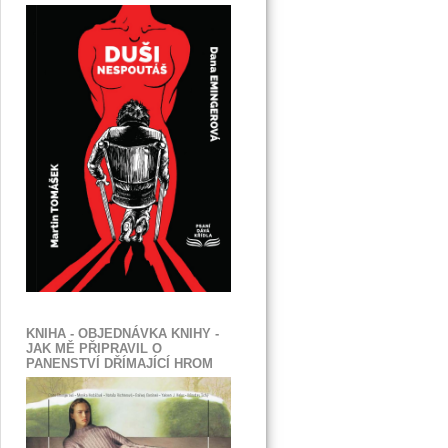
KNIHA - OBJEDNÁVKA KNIHY -
JAK MĚ PŘIPRAVIL O
PANENSTVÍ DŘÍMAJÍCÍ HROM