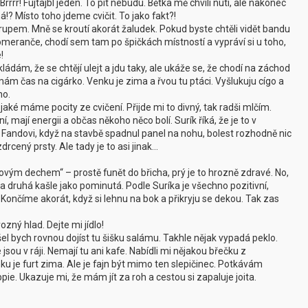
rrrr! Fujtajbl jeden. To pít nebudu. Bětka mě chvíli nutí, ale nakonec
!? Místo toho jdeme cvičit. To jako fakt?!
pem. Mně se kroutí akorát žaludek. Pokud byste chtěli vidět bandu
omeranče, chodí sem tam po špičkách místností a vypráví si u toho,
!
ládám, že se chtějí ulejt a jdu taky, ale ukáže se, že chodí na záchod
 mám čas na cigárko. Venku je zima a řvou tu ptáci. Vyšlukuju cígo a
no.
 jaké máme pocity ze cvičení. Přijde mi to divný, tak radši mlčím.
, mají energii a občas někoho něco bolí. Surík říká, že je to v
m, Fandovi, když na stavbě spadnul panel na nohu, bolest rozhodně nic
drcený prsty. Ale tady je to asi jinak…
vým dechem“ – prostě funět do břicha, prý je to hrozně zdravé. No,
 druhá kašle jako pominutá. Podle Suríka je všechno pozitivní,
 Končíme akorát, když si lehnu na bok a přikryju se dekou. Tak zas
ný hlad. Dejte mi jídlo!
šel bych rovnou dojíst tu šišku salámu. Takhle nějak vypadá peklo.
 jsou v ráji. Nemají tu ani kafe. Nabídli mi nějakou břečku z
ku je furt zima. Ale je fajn být mimo ten slepičinec. Potkávám
pie. Ukazuje mi, že mám jít za roh a cestou si zapaluje joita.