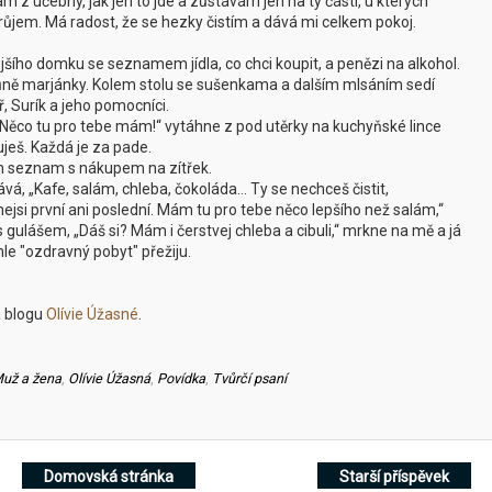
m z učebny, jak jen to jde a zůstávám jen na ty části, u kterých
ůjem. Má radost, že se hezky čistím a dává mi celkem pokoj.
šího domku se seznamem jídla, co chci koupit, a penězi na alkohol.
ůně marjánky. Kolem stolu se sušenkama a dalším mlsáním sedí
, Surík a jeho pomocníci.
k, „Něco tu pro tebe mám!“ vytáhne z pod utěrky na kuchyňské lince
uješ. Každá je za pade.
 seznam s nákupem na zítřek.
á, „Kafe, salám, chleba, čokoláda... Ty se nechceš čistit,
ejsi první ani poslední. Mám tu pro tebe něco lepšího než salám,“
s gulášem, „Dáš si? Mám i čerstvej chleba a cibuli,“ mrkne na mě a já
le "ozdravný pobyt" přežiju.
a blogu
Olívie Úžasné
.
už a žena
,
Olívie Úžasná
,
Povídka
,
Tvůrčí psaní
Domovská stránka
Starší příspěvek