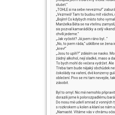
slušet.“
„TOHLE si na sebe nevezmu!“ zabur
„Vezmeš! Tam to budou mít všichni, 
„Bojím! Co kdybych místo toho vymalo
Manželka Běta se na vteřinu zamyslí, 
sis pozval kamarádíčky a celý víkend b
chvíli jedeme.“
„Jak vyčistit? Já jsem ráno byl…“
„No, to jsem ráda,“ ušklíbne se žena i
„krev!“
„Jsou to upíři?“ zděsím se naoko. Moc
žádný alkohol, nejí sladké, maso a d
To bych mohl do večera vydržet. Ale 
Třeba tam bude nějaký obchůdek nebo 
čokolády na vaření, dvě konzervy gu
oblečení. Pivo se mi tam nevejde, tak
zásobit.
Byl to omyl. Nic mě nemohlo připravit 
dorazili jsme k polorozpadlému baráku
Do nosu mě udeří smrad z vonných ty
s rozkrokem u kolen a klaní se nám
„Namasté. Vítáme vás v chrámu očisty,“