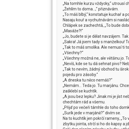
„Na tomhle kurzu vždycky,“ utrousí chl
„Žehlím to doma…,“ přiznávám.
„To máš blbý,“ konstatuje kuchař a po
Nasaju kouř a vychutnávám si nasládl
Chlápek se zachechtá, „To bude dobrý,
„Masáže?!“
„Jo, budete si je dělat navzájem. Ta
„Sakra! Já jsem tady s manželkou! T
„Tak to máš smolíka. Ale nemusí ti to
„Všechny?“
„Všechny možná ne, ale většinu jo. To 
„Nevíš, kde se tu dá sehnat pivo? Ne
„Tak to nevím, žádný obchod tu širok
pojedu pro zásoby.“
„A dneska tu něco nemáš?“
„Nemám… Teda jo. Tu marjánu. Chceš 
zašklebí se kuchtík.
„A jsou bez lepku? Jinak mi je jíst ne
chechtám rád a všemu.
„Přijď po večeři támhle do toho domk
„Surík jede v marjáně?“ divím se.
Na to kuchtík jen pokrčí rameny, „To ví
zbytku jointa, strčí si ho do kapsy a 