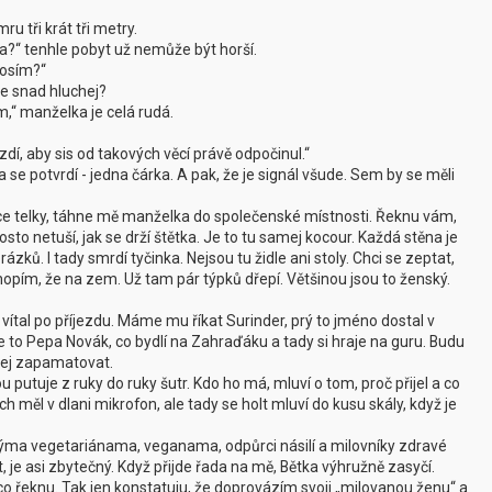
u tři krát tři metry.
čka?“ tenhle pobyt už nemůže být horší.
rosím?“
Je snad hluchej?
ím,“ manželka je celá rudá.
dí, aby sis od takových věcí právě odpočinul.“
se potvrdí - jedna čárka. A pak, že je signál všude. Sem by se měli
e telky, táhne mě manželka do společenské místnosti. Řeknu vám,
to netuší, jak se drží štětka. Je to tu samej kocour. Každá stěna je
zků. I tady smrdí tyčinka. Nejsou tu židle ani stoly. Chci se zeptat,
opím, že na zem. Už tam pár týpků dřepí. Většinou jsou to ženský.
 vítal po příjezdu. Máme mu říkat Surinder, prý to jméno dostal v
je to Pepa Novák, co bydlí na Zahraďáku a tady si hraje na guru. Budu
pnej zapamatovat.
u putuje z ruky do ruky šutr. Kdo ho má, mluví o tom, proč přijel a co
měl v dlani mikrofon, ale tady se holt mluví do kusu skály, když je
ýma vegetariánama, veganama, odpůrci násilí a milovníky zdravé
t, je asi zbytečný. Když přijde řada na mě, Bětka výhružně zasyčí.
o řeknu. Tak jen konstatuju, že doprovázím svoji „milovanou ženu“ a