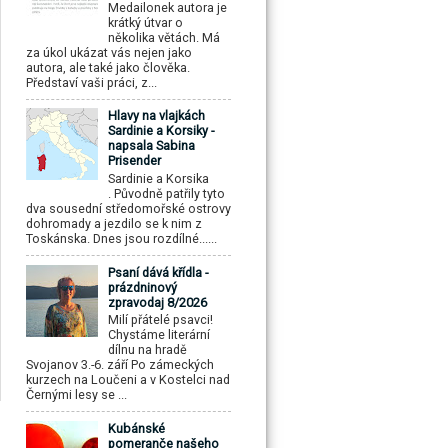
Medailonek autora je
krátký útvar o
několika větách. Má
za úkol ukázat vás nejen jako
autora, ale také jako člověka.
Představí vaši práci, z...
Hlavy na vlajkách
Sardinie a Korsiky -
napsala Sabina
Prisender
Sardinie a Korsika
. Původně patřily tyto
dva sousední středomořské ostrovy
dohromady a jezdilo se k nim z
Toskánska. Dnes jsou rozdílné......
Psaní dává křídla -
prázdninový
zpravodaj 8/2026
Milí přátelé psavci!
Chystáme literární
dílnu na hradě
Svojanov 3.-6. září Po zámeckých
kurzech na Loučeni a v Kostelci nad
Černými lesy se ...
Kubánské
pomeranče našeho