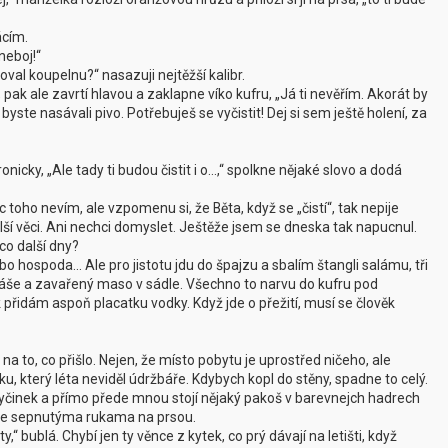
ácím.
neboj!“
val koupelnu?“ nasazuji nejtěžší kalibr.
pak ale zavrtí hlavou a zaklapne víko kufru, „Já ti nevěřím. Akorát by
yste nasávali pivo. Potřebuješ se vyčistit! Dej si sem ještě holení, za
ronicky, „Ale tady ti budou čistit i o…,“ spolkne nějaké slovo a dodá
 toho nevím, ale vzpomenu si, že Běta, když se „čistí“, tak nepije
alší věci. Ani nechci domyslet. Ještěže jsem se dneska tak napucnul.
co další dny?
hospoda… Ale pro jistotu jdu do špajzu a sbalím štangli salámu, tři
láše a zavařený maso v sádle. Všechno to narvu do kufru pod
 přidám aspoň placatku vodky. Když jde o přežití, musí se člověk
na to, co přišlo. Nejen, že místo pobytu je uprostřed ničeho, ale
, který léta neviděl údržbáře. Kdybych kopl do stěny, spadne to celý.
činek a přímo přede mnou stojí nějaký pakoš v barevnejch hadrech
 se sepnutýma rukama na prsou.
 bublá. Chybí jen ty věnce z kytek, co prý dávají na letišti, když