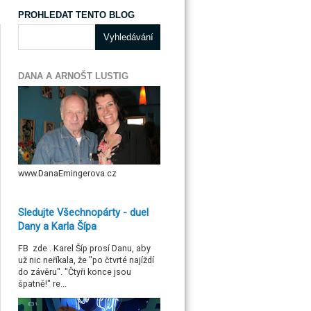
PROHLEDAT TENTO BLOG
DANA A ARNOŠT LUSTIG
www.DanaEmingerova.cz
Sledujte Všechnopárty - duel
Dany a Karla Šípa
FB zde . Karel Šíp prosí Danu, aby
už nic neříkala, že "po čtvrté najíždí
do závěru". "Čtyři konce jsou
špatně!" re...