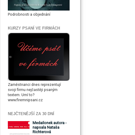
Podrobnosti a objednání
KURZY PSANÍ VE FIRMÁCH
Zaměstnanci dnes reprezentují
svoji firmu nejčastěji psaným
textem. Umí to?
www.firemnipsani.cz
NEJČTENĚJŠÍ ZA 30 DNÍ
Medailonek autora -
napsala Nataša
Richterová