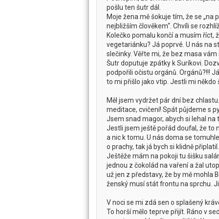
pošlu ten šutr dál.
Moje žena mě šokuje tím, že se „na po
nejbližším člověkem“. Chvíli se rozhl
Kolečko pomalu končí a musím říct, že
vegetariánku? Já poprvé. U nás na st
slečinky. Věřte mi, že bez masa vám
Šutr doputuje zpátky k Suríkovi. Do
podpořili očistu orgánů. Orgánů?!!! Já 
to mi přišlo jako vtip. Jestli mi někdo
Měl jsem vydržet pár dní bez chlastu.
meditace, cvičení! Spát půjdeme s pytl
Jsem snad magor, abych si lehal na 
Jestli jsem ještě pořád doufal, že to
a nic k tomu. U nás doma se tomuhle vž
o prachy, tak já bych si klidně připlatil.
Ještěže mám na pokoji tu šišku salá
jednou z čokolád na vaření a žal uto
už jen z představy, že by mě mohla Bě
ženský musí stát frontu na sprchu. Ji
V noci se mi zdá sen o splašený krávě
To horší mělo teprve přijít. Ráno v se