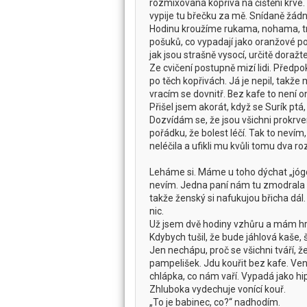
rozmixovaná kopřiva na čištění krve. B
vypije tu břečku za mě. Snídaně žádná
Hodinu kroužíme rukama, nohama, tru
pošuků, co vypadají jako oranžové p
jak jsou strašně vysocí, určitě doražte
Ze cvičení postupně mizí lidi. Předpok
po těch kopřivách. Já je nepil, takže
vracím se dovnitř. Bez kafe to není o
Přišel jsem akorát, když se Surík ptá,
Dozvídám se, že jsou všichni prokrvení
pořádku, že bolest léčí. Tak to neví
neléčila a ufikli mu kvůli tomu dva roz
Leháme si. Máme u toho dýchat „jógo
nevím. Jedna paní nám tu zmodrala a
takže ženský si nafukujou břicha dál.
nic.
Už jsem dvě hodiny vzhůru a mám hroz
Kdybych tušil, že bude jáhlová kaše, 
Jen nechápu, proč se všichni tváří, že
pampelišek. Jdu kouřit bez kafe. Ven
chlápka, co nám vaří. Vypadá jako hip
Zhluboka vydechuje vonící kouř.
„To je babinec, co?“ nadhodím.