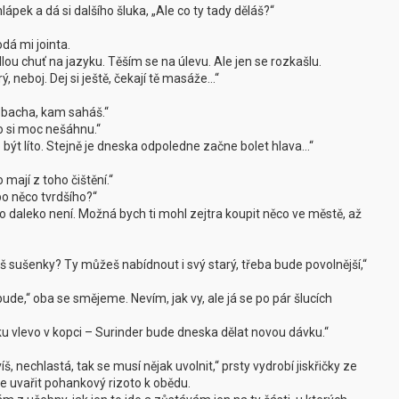
ápek a dá si dalšího šluka, „Ale co ty tady děláš?“
dá mi jointa.
ou chuť na jazyku. Těším se na úlevu. Ale jen se rozkašlu.
 neboj. Dej si ještě, čekají tě masáže…“
k bacha, kam saháš.“
o si moc nešáhnu.“
 být líto. Stejně je dneska odpoledne začne bolet hlava…“
mají z toho čištění.“
bo něco tvrdšího?“
o daleko není. Možná bych ti mohl zejtra koupit něco ve městě, až
sušenky? Ty můžeš nabídnout i svý starý, třeba bude povolnější,“
bude,“ oba se smějeme. Nevím, jak vy, ale já se po pár šlucích
u vlevo v kopci – Surinder bude dneska dělat novou dávku.“
š, nechlastá, tak se musí nějak uvolnit,“ prsty vydrobí jiskřičky ze
jde uvařit pohankový rizoto k obědu.