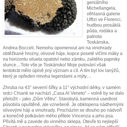
geniálního
Michellangela,
věhlasná galerie
Uffizi ve Florenci,
hudbou prosáklá
půda, rodáka a
patriota
Toskánska,
Andrea Bocceli. Nemohu opomenout ani na vinohrady
obtěžkané hrozny, olivové háje, kopce poseté vlčími máky a
na horizontu silueta opatství nebo zámku, zalitého paprsky
slunce…Toto vše je Toskánsko! Moje putování však
tentokrát mělo úplně jiný význam a cíl. A tím byl lov lanýžů,
který je opředen mnoha legendami a mýty…
Zhruba na 43° severní šířky a 11° východní délky, v samém
srdci Chianti se nachází „Casa Al Veneto“ – volně by se dalo
přeložit – jako „Dům Větru“.
Starobylá, kamenná usedlost
působila opuštěně, ale vznešeně. Je obklopena nádhernými
olivovými háji a vinohrady. Procházím se dlouho po nádvoří
a konečně potkávám mého přítele Vincenza a jeho psa.
Přivítá mě a zavede do vinného sklepa. Otevře to nejlepší