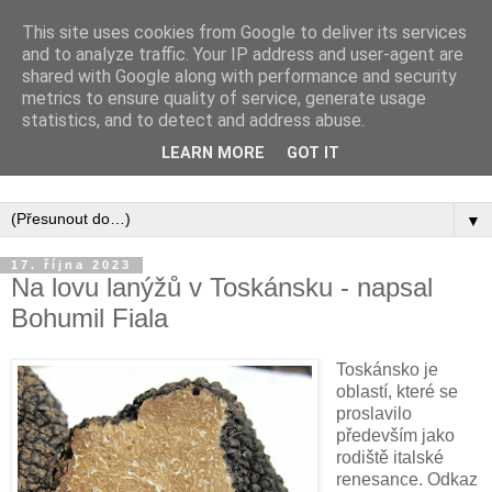
This site uses cookies from Google to deliver its services
and to analyze traffic. Your IP address and user-agent are
shared with Google along with performance and security
metrics to ensure quality of service, generate usage
statistics, and to detect and address abuse.
Inspirujte se tím, co píší posluchači kurzů a co se na nich
LEARN MORE
GOT IT
naučili.
▼
17. října 2023
Na lovu lanýžů v Toskánsku - napsal
Bohumil Fiala
Toskánsko je
oblastí, které se
proslavilo
především jako
rodiště italské
renesance. Odkaz