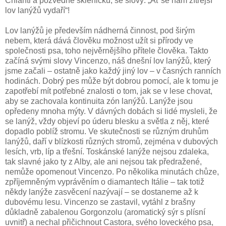
Chianti a pozvedne skleničku, se slovy: „Ať se nám zítřejší
lov lanýžů vydaří“!
Lov lanýžů je především nádherná činnost, pod širým
nebem, která dává člověku možnost užít si přírody ve
společnosti psa, toho nejvěrnějšího přítele člověka. Takto
začíná svými slovy Vincenzo, náš dnešní lov lanýžů, který
jsme začali – ostatně jako každý jiný lov – v časných ranních
hodinách. Dobrý pes může být dobrou pomocí, ale k tomu je
zapotřebí mít potřebné znalosti o tom, jak se v lese chovat,
aby se zachovala kontinuita zón lanýžů. Lanýže jsou
opředeny mnoha mýty. V dávných dobách si lidé mysleli, že
se lanýž, vždy objeví po úderu blesku a světla z něj, které
dopadlo poblíž stromu. Ve skutečnosti se různým druhům
lanýžů, daří v blízkosti různých stromů, zejména v dubových
lesích, vrb, líp a třešní. Toskánské lanýže nejsou zdaleka,
tak slavné jako ty z Alby, ale ani nejsou tak předražené,
nemůže opomenout Vincenzo. Po několika minutách chůze,
zpříjemněným vyprávěním o diamantech Itálie – tak totiž
někdy lanýže zasvěcení nazývají – se dostaneme až k
dubovému lesu. Vincenzo se zastavil, vytáhl z brašny
důkladně zabalenou Gorgonzolu (aromatický sýr s plísní
uvnitř) a nechal přičichnout Castora, svého loveckého psa,