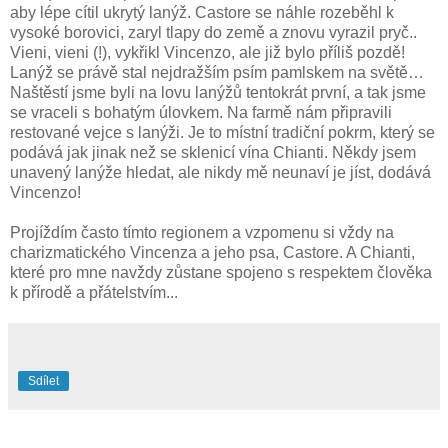
aby lépe cítil ukrytý lanýž. Castore se náhle rozeběhl k
vysoké borovici, zaryl tlapy do země a znovu vyrazil pryč..
Vieni, vieni (!), vykřikl Vincenzo, ale již bylo příliš pozdě!
Lanýž se právě stal nejdražším psím pamlskem na světě…
Naštěstí jsme byli na lovu lanýžů tentokrát první, a tak jsme
se vraceli s bohatým úlovkem. Na farmě nám připravili
restované vejce s lanýži. Je to místní tradiční pokrm, který se
podává jak jinak než se sklenicí vína Chianti. Někdy jsem
unavený lanýže hledat, ale nikdy mě neunaví je jíst, dodává
Vincenzo!
Projíždím často tímto regionem a vzpomenu si vždy na
charizmatického Vincenza a jeho psa, Castore. A Chianti,
které pro mne navždy zůstane spojeno s respektem člověka
k přírodě a přátelstvím...
Sdílet