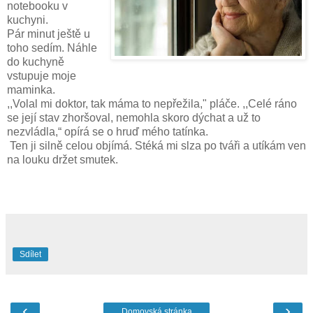
notebooku v
kuchyni.
Pár minut ještě u
toho sedím. Náhle
do kuchyně
vstupuje moje
maminka.
,,Volal mi doktor, tak máma to nepřežila," pláče. ,,Celé ráno
se její stav zhoršoval, nemohla skoro dýchat a už to
nezvládla,“ opírá se o hruď mého tatínka.
Ten ji silně celou objímá. Stéká mi slza po tváři a utíkám ven
na louku držet smutek.
Sdílet
‹
›
Domovská stránka