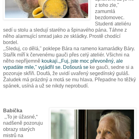
z toho zle,"
zamumlá
bezdomovec.
Studenti ateliéru
sedí u stolu a sledují starého a špinavého pána. Táhne z
něho alarmující smrad jako ze skládky. Prostě chodící
bordel.
,,Sleduj, co dělá," poklepe Bára na rameno kamarádky Báry.
Stařík míří k červenému gauči přes celý ateliér. Všichni na
něho nepříjemně
koukají.
,,Fuj, jste moc převoněný, ale
vypadáte mile," vyjádřil se. Došourá se
ke gauči, sedne si a
pozoruje skříň. Doufá, že uvidí uvařený segedínský guláš.
Žaludek má prázdný a motá se mu hlava. Přepadne ho těžký
spánek, usíná a už se nikdy neprobudí.
Babička
,,To je úžasné,“
nadšeně pozoruju
obrazy starých
mistrů na