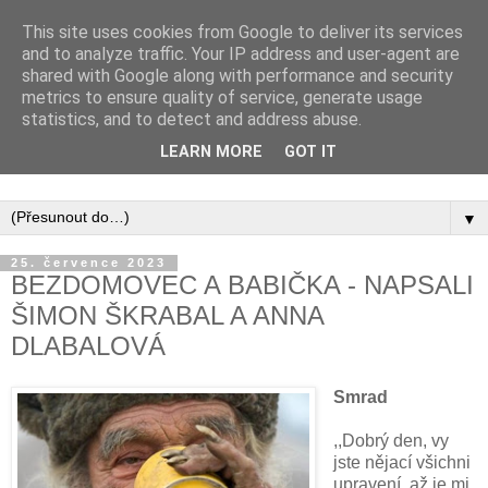
This site uses cookies from Google to deliver its services
and to analyze traffic. Your IP address and user-agent are
shared with Google along with performance and security
metrics to ensure quality of service, generate usage
statistics, and to detect and address abuse.
Inspirujte se tím, co píší posluchači kurzů a co se na nich
LEARN MORE
GOT IT
naučili.
▼
25. července 2023
BEZDOMOVEC A BABIČKA - NAPSALI
ŠIMON ŠKRABAL A ANNA
DLABALOVÁ
Smrad
,,Dobrý den, vy
jste nějací všichni
upravení, až je mi