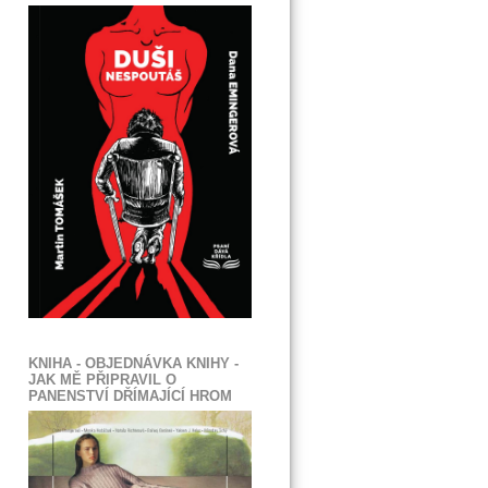
KNIHA - OBJEDNÁVKA KNIHY -
JAK MĚ PŘIPRAVIL O
PANENSTVÍ DŘÍMAJÍCÍ HROM