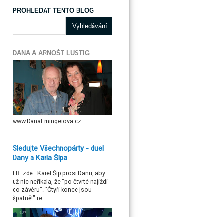
PROHLEDAT TENTO BLOG
DANA A ARNOŠT LUSTIG
www.DanaEmingerova.cz
Sledujte Všechnopárty - duel
Dany a Karla Šípa
FB zde . Karel Šíp prosí Danu, aby
už nic neříkala, že "po čtvrté najíždí
do závěru". "Čtyři konce jsou
špatně!" re...