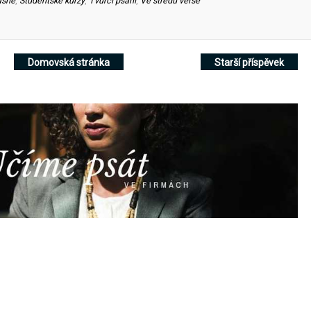
ásně
,
Studentské kurzy
,
Tvůrčí psaní
,
Ve středu verše
Domovská stránka
Starší příspěvek