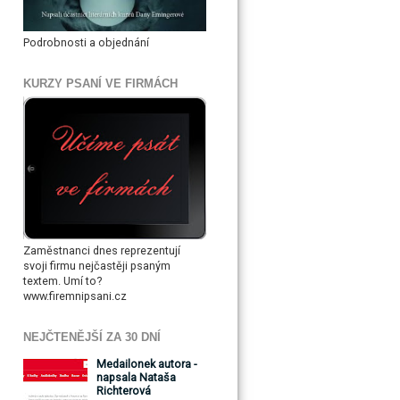
Podrobnosti a objednání
KURZY PSANÍ VE FIRMÁCH
Zaměstnanci dnes reprezentují
svoji firmu nejčastěji psaným
textem. Umí to?
www.firemnipsani.cz
NEJČTENĚJŠÍ ZA 30 DNÍ
Medailonek autora -
napsala Nataša
Richterová