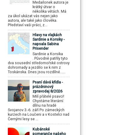
Medailonek autora je
krátký útvar o
několika větách. Má
za úkol ukázat vás nejen jako
autora, ale také jako člověka.
Představí vaši práci, z...
Hlavy na vlajkách
Sardinie a Korsiky -
napsala Sabina
Prisender
Sardinie a Korsika
. Původně patřily tyto
dva sousední středomořské ostrovy
dohromady a jezdilo se k nim z
Toskánska. Dnes jsou rozdílné......
Psaní dává křídla -
prázdninový
zpravodaj 8/2026
Milí přátelé psavci!
Chystáme literární
dílnu na hradě
Svojanov 3.-6. září Po zámeckých
kurzech na Loučeni a v Kostelci nad
Černými lesy se ...
Kubánské
pomeranče našeho