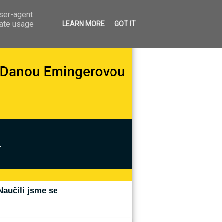
user-agent
rate usage
LEARN MORE
GOT IT
.
Naučili jsme se