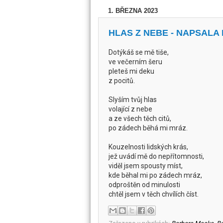
1. BŘEZNA 2023
HLAS Z NEBE - NAPSAL
Dotýkáš se mě tiše,
ve večerním šeru
pleteš mi deku
z pocitů.
Slyším tvůj hlas
volající z nebe
a ze všech těch citů,
po zádech běhá mi mráz.
Kouzelnosti lidských krás,
jež uvádí mě do nepřítomnosti,
viděl jsem spousty míst,
kde běhal mi po zádech mráz,
odproštěn od minulosti
chtěl jsem v těch chvílích číst.