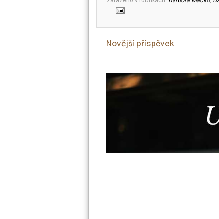
Zařazeno v rubrikách:
Barbora Macko
,
B
Novější příspěvek