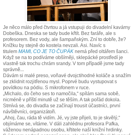
Je něco málo před čtvrtou a já vstupuji do divadelní kavárny
Dobeška. Dneska se tady bude křtít. Bez faráře, ale s
profesorem. Bez vody, ale šampaňským. Zní to dobře, že?
Knížku by stejně do kostela nevzali. Asi. Navíc s
titulem
MAMI, CO JE TO ČUPÁK
nemá před oltářem šanci.
Když se na to podíváme obšírněji, sklepácké prostředí je
vlastně tak trochu chrám srandy. V tom případě jsme tady
správně...
Dávám si malé preso, voňavé dvojctihodné koláče a snažím
se zklidnit rozjitřenou mysl. Poprvé budu vystupovat s
povídkou na pódiu. S mikrofonem v ruce.
„Michalo, do čeho ses to namočila,“ spílám sama sobě,
nicméně v příští minutě už se těším. A tak pořád dokola.
Stmívá se, do divadla se začínají trousit účastníci, první
návštěvníci, organizátoři.
„Ahoj, čau, ráda tě vidím. Jé, vy jste přijeli, to je skvělý,“
objímáme se, vítáme. V dáli zahlédnu profesora Pafka,
váženou nenápadnou osobu, křtitele naší knižní hrdinky.