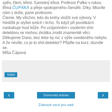
zpěv, čtení, křest. Samotný křest. Profesor Pafko v rukou
třímá
ČUPÁKA
a přeje spokojeného čtenáře. Díky. Mluvíte
nám z duše, pane profesore.
Čteme. My všichni, kdo do knihy vložili své výtvory. V
hledišti je slyšet smích i ticho. To když při povídkách
naskakuje husí kůže. Po vzájemném i osobním shit-
detektoru se mohou zkrátka zrodit znamenité věci.
Děkujeme Dano, bez tebe by nic z výše uvedeného nebylo.
A že nevíte, co je to shit-detektor? Přijďte na kurz, dozvíte
se.
Míša Čápová
Sdílet
‹
›
Domovská stránka
Zobrazit verzi pro web