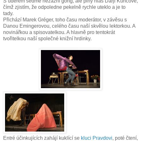
S úderem sedmé nezazní gong, ale plný hlas Darji Kuncové,
čímž zjistím, že odpoledne pekelně rychle uteklo a je to
tady.
Přichází Marek Gréger, toho času moderátor, v závěsu s
Danou Emingerovou, celého času naší skvělou lektorkou. A
novinářkou a spisovatelkou. A hlavně pro tentokrát
tvořitelkou naší společné knižní hrdinky.
Entré účinkujících zahájí kuklící se
kluci Pravdovi
, poté čtení,