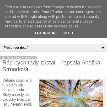
This site uses cookies from Google to deliver its services
and to analyze traffic. Your IP address and user-agent are
shared with Google along with performance and security
metrics to ensure quality of service, generate usage
statistics, and to detect and address abuse.
Inspirujte se tím, co píší posluchači kurzů a co se na nich
LEARN MORE
GOT IT
naučili.
▼
2. prosince 2022
Rád bych tady zůstal - napsala Anežka
Strnadová
Většinu času je to
tu kolem mě
celkem nuda.
Břízy u cesty se
vždycky tváří, že
jsou nějaký lepší,