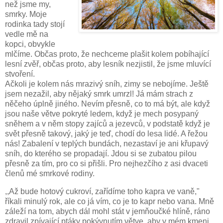
než jsme my,
smrky. Moje
rodinka tady stojí
vedle mě na
kopci, obvykle
mlčíme. Občas proto, že nechceme plašit kolem pobíhající
lesní zvěř, občas proto, aby lesník nezjistil, že jsme mluvící
stvoření.
Ačkoli je kolem nás mrazivý sníh, zimy se nebojíme. Ještě
jsem nezažil, aby nějaký smrk umrzl! Já mám strach z
něčeho úplně jiného.
Nevím přesně, co to má být, ale když
jsou naše větve pokryté ledem, když je mech posypaný
sněhem a v něm stopy zajíců a jezevců, v podstatě když je
svět přesně takový, jaký je teď, chodí do lesa lidé. A řežou
nás! Zabalení v teplých bundách, nezastaví je ani křupavý
sníh, do kterého se propadají. Jdou si se zubatou pilou
přesně za tím, pro co si přišli. Pro nejhezčího z asi dvaceti
členů mé smrkové rodiny.
,,Až bude hotový cukroví, zařídíme toho kapra ve vaně,"
říkali minulý rok, ale co já vím, co je to kapr nebo vana. Mně
záleží na tom, abych dál mohl stát v jemňoučké hlíně, ráno
zdravil zpívající ptáky pokývnutím větve, aby v mém kmeni