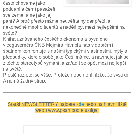
často chováme jako
poddaní a černí pasažéři
své země, a ne jako její
páni? A proč přesto máme neuvěřitelný dar přežít a
nekonečně mnoho talentů a nadějí být mezi nejlepšími na
světě?
Kniha uznávaného českého ekonoma a bývalého
viceguvernéra ČNB Mojmíra Hampla nás v dobrém i
špatném konfrontuje s našimi typickými vlastnostmi, mýty a
předsudky, které o sobě jako Češi máme, a navrhuje, jak se
z těchto stereotypů vymanit a zařadit se opět mezi nejlepší
na světě.
Prostě rozletět se výše. Protože nebe není nízko. Je vysoko.
A nemá žádný strop.
Starší NEWSLETTERY najdete
zde
nebo na hlavní liště
webu www.psanipodlelustiga
.