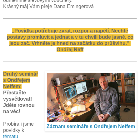
odměníme slevovými vouchery.
Krásný máj Vám přeje Dana Emingerová
„Povídka potřebuje zvrat, rozpor a napětí.
Nechte
postavy promluvit a jednat a v tu chvíli bude jasné, co
jsou zač. Vrhněte je hned na začátku do průšvihu.“
Ondřej Neff
Druhý seminář
s Ondřejem
Neffem:
Přestaňte
vysvětlovat!
Jděte rovnou
na věc!
Probírali jsme
Záznam semináře s Ondřejem Neffem
povídky k
tématu