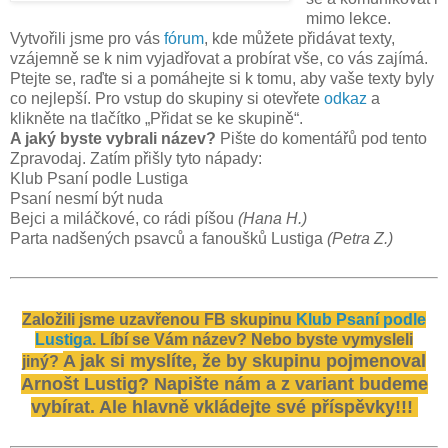
mimo lekce.
Vytvořili jsme pro vás
fórum
, kde můžete přidávat texty,
vzájemně se k nim vyjadřovat a probírat vše, co vás zajímá.
Ptejte se, raďte si a pomáhejte si k tomu, aby vaše texty byly
co nejlepší. Pro vstup do skupiny si otevřete
odkaz
a
klikněte na tlačítko „Přidat se ke skupině“.
A jaký byste vybrali název?
Pište do komentářů pod tento
Zpravodaj. Zatím přišly tyto nápady:
Klub Psaní podle Lustiga
Psaní nesmí být nuda
Bejci a miláčkové, co rádi píšou
(Hana H.)
Parta nadšených psavců a fanoušků Lustiga
(Petra Z.)
Založili jsme uzavřenou FB skupinu
Klub Psaní podle
Lustiga
.
Líbí se Vám název? Nebo byste vymysleli
A jak si myslíte, že by skupinu pojmenoval
jiný?
Arnošt Lustig? Napište nám a z variant budeme
vybírat. Ale hlavně vkládejte své příspěvky!!!