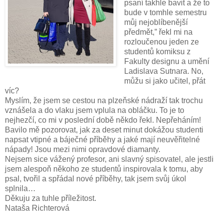
psaní takhle bavit a že to
bude v tomhle semestru
můj nejoblíbenější
předmět,” řekl mi na
rozloučenou jeden ze
studentů komiksu z
Fakulty designu a umění
Ladislava Sutnara. No,
můžu si jako učitel, přát
víc?
Myslím, že jsem se cestou na plzeňské nádraží tak trochu
vznášela a do vlaku jsem vplula na obláčku. To je to
nejhezčí, co mi v poslední době někdo řekl. Nepřeháním!
Bavilo mě pozorovat, jak za deset minut dokážou studenti
napsat vtipné a báječné příběhy a jaké mají neuvěřitelné
nápady! Jsou mezi nimi opravdové diamanty.
Nejsem sice vážený profesor, ani slavný spisovatel, ale jestli
jsem alespoň někoho ze studentů inspirovala k tomu, aby
psal, tvořil a spřádal nové příběhy, tak jsem svůj úkol
splnila…
Děkuju za tuhle příležitost.
Nataša Richterová