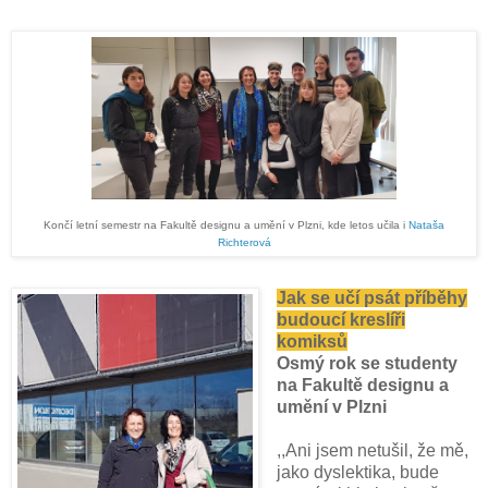
Končí letní semestr na Fakultě designu a umění v Plzni, kde letos učila i
Nataša
Richterová
Jak se učí psát příběhy
budoucí kreslíři
komiksů
Osmý rok se studenty
na Fakultě designu a
umění v Plzni
,,Ani jsem netušil, že mě,
jako dyslektika, bude