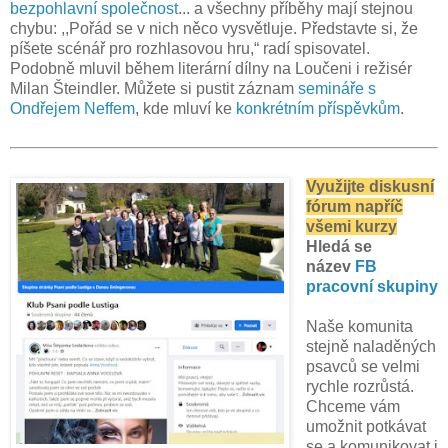
bezpohlavní společnost
... a všechny příběhy mají stejnou
chybu:
,,
Pořád se v nich něco vysvětluje. Představte si, že
píšete scénář pro rozhlasovou hru,
“
radí spisovatel.
Podobně mluvil během literární dílny na Loučeni i režisér
Milan Šteindler. Můžete si pustit záznam
semináře s
Ondřejem Neffem
, kde mluví ke
konkrétním příspěvkům
.
Využijte diskusní
fórum napříč
všemi kurzy
Hledá se
název
FB
pracovní skupiny
Naše komunita
stejně naladěných
psavců se velmi
rychle rozrůstá.
Chceme vám
umožnit potkávat
se a komunikovat i