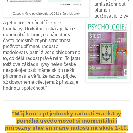
umí zažehnout
plamen i
Časopis Moje psychologie 1/2022 píše o Liborovi
udržovat jej živý.
A jeho posledním dítětem je
FrankJoy. Unikátní česká aplikace
dopomáhá k tomu, co nám dnes
často bolestně chybí: schopnost
prožívat upřímnou radost a
modelovat vlastní život s ohledem na
to, co dělá radost právě nám. To jsou
totiž dva základní rysy nejen české
nespokojenosti: máme sklon nežít
přítomností a věřit, že radost přijde,
až dosáhneme cíle, jemuž přisuzuje
hodnotu společnost.“
"Můj koncept jednotky radosti FrankJoy
pomáhá uvědomovat si momentální i
průběžný stav vnímané radosti na škále 1-10.