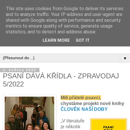
This site uses cookies from Google to deliver its services
and to analyze traffic. Your IP address and user-agent are
shared with Google along with performance and security
metrics to ensure quality of service, generate usage
statistics, and to detect and address abuse.
Inspirujte se tím, co píší posluchači kurzů a co se na nich
LEARN MORE
GOT IT
naučili.
▼
1. května 2022
PSANÍ DÁVÁ KŘÍDLA - ZPRAVODAJ
5/2022
Milí přátelé psavci,
chystáme projekt nové knihy
ČLOVĚK NAŠÍ DOBY
„V literatuře
je
několik