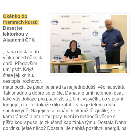
Okénko do
firemních kurzů
Deset let
lektorkou v
Akademii ČTK
„Dana dostala do
vínku hned několik
darů. Především
umí psát. Když
čtete její knihu,
cestopis, rozhovor,
máte pocit, že psaní je snad ta nejjednodušší věc na světě.
Tak snadno a dobře se to čte. Dana ale umí nejenom psát,
také vás dokáže pro psaní získat. Umí vysvětlit, co v psaní
funguje, i to, co dokáže dílo zabít. Dana je tělem i duší
sportovkyně. Na jejich seminářích okamžitě zjistíte, že je
kamarádská a hraje fair play. Není to rozhodčí věčně s
píšťalkou v puse, je zkušená kapitánka týmu. Dostala Dana
do vínku ještě něco? Dostala. Je nabitá pozitivní energií, na