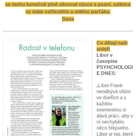
se mohu konečně plně věnovat výuce a psaní, zatímco
vy máte vstřícného a milého parťáka.
Dana
Co dělají naši
autoři
Libor v
časopise
PSYHCHOLOGI
E DNES:
„Libor Frank
neodbývá vítání
ve dveřích a s
každou
esemeskou si
dává práci, aby v
ní nechybělo
něco hřejivého.
Libor je typ, který