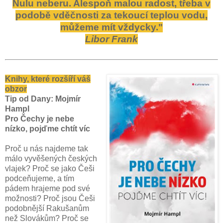
Nulu neberu. Alespoň malou radost, třeba v
podobě vděčnosti za tekoucí teplou vodu,
můžeme mít vždycky."
Libor Frank
Knihy, které rozšíří váš
obzor
Tip od Dany: Mojmír
Hampl
Pro Čechy je nebe
nízko, pojďme chtít víc
Proč u nás najdeme tak
málo vyvěšených českých
vlajek? Proč se jako Češi
podceňujeme, a tím
pádem hrajeme pod své
možnosti? Proč jsou Češi
podobnější Rakušanům
než Slovákům? Proč se