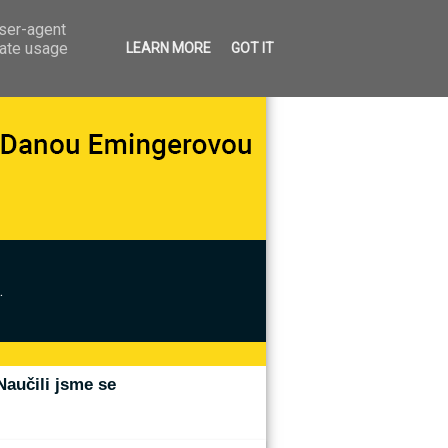
user-agent
rate usage
LEARN MORE
GOT IT
.
Naučili jsme se