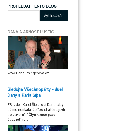
PROHLEDAT TENTO BLOG
DANA A ARNOŠT LUSTIG
www.DanaEmingerova.cz
Sledujte Všechnopárty - duel
Dany a Karla Šípa
FB zde . Karel Šíp prosí Danu, aby
už nic neříkala, že "po čtvrté najíždí
do závěru". "Čtyři konce jsou
špatně!" re...