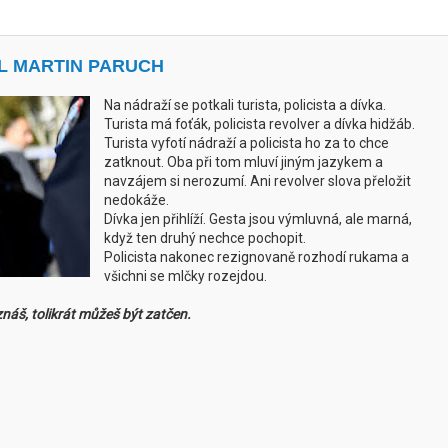
L MARTIN PARUCH
Na nádraží se potkali turista, policista a dívka.
Turista má foťák, policista revolver a dívka hidžáb.
Turista vyfotí nádraží a policista ho za to chce
zatknout. Oba při tom mluví jiným jazykem a
navzájem si nerozumí. Ani revolver slova přeložit
nedokáže.
Dívka jen přihlíží. Gesta jsou výmluvná, ale marná,
když ten druhý nechce pochopit.
Policista nakonec rezignovaně rozhodí rukama a
všichni se mlčky rozejdou.
znáš, tolikrát můžeš být zatčen.