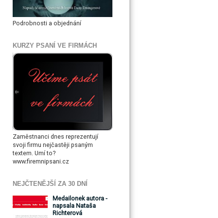
Podrobnosti a objednání
KURZY PSANÍ VE FIRMÁCH
Zaměstnanci dnes reprezentují
svoji firmu nejčastěji psaným
textem. Umí to?
www.firemnipsani.cz
NEJČTENĚJŠÍ ZA 30 DNÍ
Medailonek autora -
napsala Nataša
Richterová