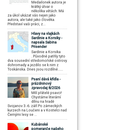
Medailonek autora je
krátký útvar o
několika větách. Má
za úkol ukázat vás nejen jako
autora, ale také jako člověka.
Představí vaši práci, z...
Hlavy na vlajkách
Sardinie a Korsiky -
napsala Sabina
Prisender
Sardinie a Korsika
. Původně patřily tyto
dva sousední středomořské ostrovy
dohromady a jezdilo se k nim z
Toskánska. Dnes jsou rozdílné......
Psaní dává křídla -
prázdninový
zpravodaj 8/2026
Milí přátelé psavci!
Chystáme literární
dílnu na hradě
Svojanov 3.-6. září Po zámeckých
kurzech na Loučeni a v Kostelci nad
Černými lesy se ...
Kubánské
pomeranče našeho