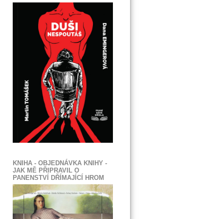
KNIHA - OBJEDNÁVKA KNIHY -
JAK MĚ PŘIPRAVIL O
PANENSTVÍ DŘÍMAJÍCÍ HROM