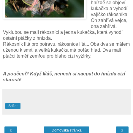
hnízdě se objeví
kukačka a vyhodí
vajíčko rákosníka.
On zahřívá vejce,
ona zahřívá.
Vyklubou se malí rákosníci a jedna kukačka, která vyhodí
ostatní ptáčky z hnízda.
Rákosník lítá pro potravu, rákosnice lítá... Oba dva se málem
uženou k smrti a velká kukačka má pořád hlad. Dva malí
ptáčci téměř zemřou pro blaho cizí vyžírky.
A poučení? Když lítáš, nenech si nacpat do hnízda cizí
starosti!
Sdílet
‹
›
Domovská stránka