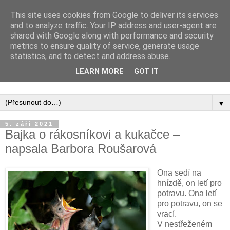
This site uses cookies from Google to deliver its services
and to analyze traffic. Your IP address and user-agent are
shared with Google along with performance and security
metrics to ensure quality of service, generate usage
statistics, and to detect and address abuse.
Inspirujte se tím, co píší posluchači kurzů a co se na nich
LEARN MORE
GOT IT
naučili.
▼
5. září 2021
Bajka o rákosníkovi a kukačce –
napsala Barbora Roušarová
Ona sedí na
hnízdě, on letí pro
potravu. Ona letí
pro potravu, on se
vrací.
V nestřeženém