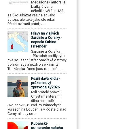
Medailonek autora je
krátký útvar o
několika větách. Má
za úkol ukázat vás nejen jako
autora, ale také jako člověka.
Představí vaši práci, z...
Hlavy na vlajkách
Sardinie a Korsiky -
napsala Sabina
Prisender
Sardinie a Korsika
. Původně patřily tyto
dva sousední středomořské ostrovy
dohromady a jezdilo se k nim z
Toskánska. Dnes jsou rozdílné......
Psaní dává křídla -
prázdninový
zpravodaj 8/2026
Milí přátelé psavci!
Chystáme literární
dílnu na hradě
Svojanov 3.-6. září Po zámeckých
kurzech na Loučeni a v Kostelci nad
Černými lesy se ...
Kubánské
pomeranče našeho