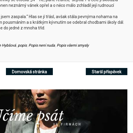
ní onen neznámý vánek opřel a o něco málo zchladil její rudnoucí
já jsem zaspala.“ Hlas se jí třásl, avšak stála pevnýma nohama na
ým pousmáním a s krátkým kývnutím se odebral chodbami školy dál.
se do jedné z mnoha tříd.
e Hybšová
,
popis
,
Popis není nuda
,
Popis všemi smysly
Domovská stránka
Starší příspěvek