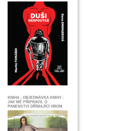
KNIHA - OBJEDNÁVKA KNIHY -
JAK MĚ PŘIPRAVIL O
PANENSTVÍ DŘÍMAJÍCÍ HROM