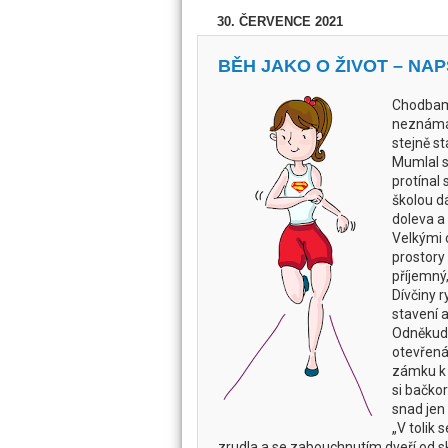
30. ČERVENCE 2021
BĚH JAKO O ŽIVOT – NA
Chodbami
neznámá 
stejně st
Mumlal s
protínal
školou d
doleva a
Velkými o
prostory 
příjemný
Dívčiny 
stavení 
Odněkud 
otevřená 
zámku k j
si bačkor
snad jen 
„V tolik 
zrudla a se zabouchnutím dveří od skří