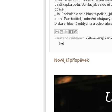
další kapka potu. Ucítila, jak se do 
obličej.
„Já…“ odmlčela se a hlasitě polkla, „
zemi. Pan ředitel ji odměnil chápav
Dívka si hlasitě oddychla a odebrala 
Zařazeno v rubrikách:
Dětské kurzy
,
Luci
Novější příspěvek