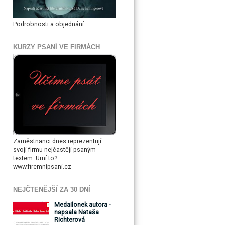
Podrobnosti a objednání
KURZY PSANÍ VE FIRMÁCH
Zaměstnanci dnes reprezentují
svoji firmu nejčastěji psaným
textem. Umí to?
www.firemnipsani.cz
NEJČTENĚJŠÍ ZA 30 DNÍ
Medailonek autora -
napsala Nataša
Richterová