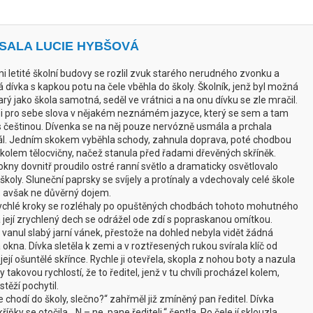
PSALA LUCIE HYBŠOVÁ
 letité školní budovy se rozlil zvuk starého nerudného zvonku a
dívka s kapkou potu na čele vběhla do školy. Školník, jenž byl možná
arý jako škola samotná, seděl ve vrátnici a na onu dívku se zle mračil.
i pro sebe slova v nějakém neznámém jazyce, který se sem a tam
 s češtinou. Dívenka se na něj pouze nervózně usmála a prchala
ál. Jedním skokem vyběhla schody, zahnula doprava, poté chodbou
 kolem tělocvičny, načež stanula před řadami dřevěných skříněk.
kny dovnitř proudilo ostré ranní světlo a dramaticky osvětlovalo
školy. Sluneční paprsky se svíjely a protínaly a vdechovaly celé škole
, avšak ne důvěrný dojem.
rychlé kroky se rozléhaly po opuštěných chodbách tohoto mohutného
a její zrychlený dech se odrážel ode zdí s popraskanou omítkou.
vanul slabý jarní vánek, přestože na dohled nebyla vidět žádná
okna. Dívka sletěla k zemi a v roztřesených rukou svírala klíč od
ejí ošuntělé skřínce. Rychle ji otevřela, skopla z nohou boty a nazula
y takovou rychlostí, že to ředitel, jenž v tu chvíli procházel kolem,
stěží pochytil.
se chodí do školy, slečno?“ zahřměl již zmíněný pan ředitel. Dívka
ňky se otočila. „N – ne, pane řediteli,“ šeptla. Po čele jí sklouzla