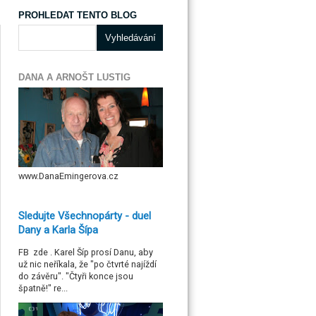
PROHLEDAT TENTO BLOG
DANA A ARNOŠT LUSTIG
www.DanaEmingerova.cz
Sledujte Všechnopárty - duel
Dany a Karla Šípa
FB zde . Karel Šíp prosí Danu, aby
už nic neříkala, že "po čtvrté najíždí
do závěru". "Čtyři konce jsou
špatně!" re...