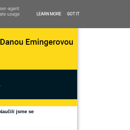
user-agent
rate usage
LEARN MORE
GOT IT
.
Naučili jsme se