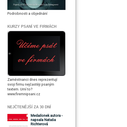
Podrobnosti a objednání
KURZY PSANÍ VE FIRMÁCH
Zaměstnanci dnes reprezentují
svoji firmu nejčastěji psaným
textem. Umí to?
www.firemnipsani.cz
NEJČTENĚJŠÍ ZA 30 DNÍ
Medailonek autora -
napsala Nataša
Richterová