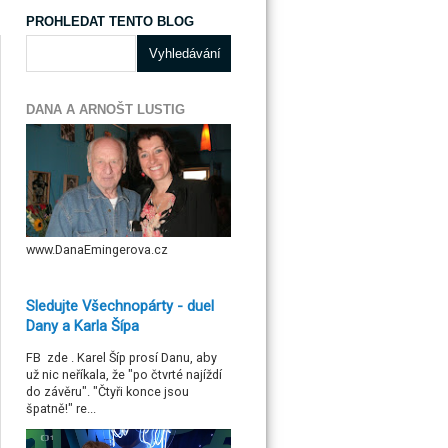
PROHLEDAT TENTO BLOG
DANA A ARNOŠT LUSTIG
www.DanaEmingerova.cz
Sledujte Všechnopárty - duel
Dany a Karla Šípa
FB zde . Karel Šíp prosí Danu, aby
už nic neříkala, že "po čtvrté najíždí
do závěru". "Čtyři konce jsou
špatně!" re...