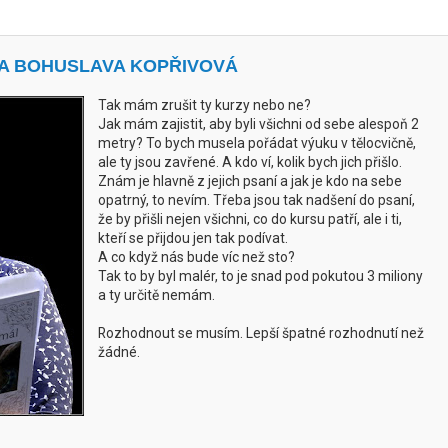
LA BOHUSLAVA KOPŘIVOVÁ
Tak mám zrušit ty kurzy nebo ne?
Jak mám zajistit, aby byli všichni od sebe alespoň 2
metry? To bych musela pořádat výuku v tělocvičně,
ale ty jsou zavřené. A kdo ví, kolik bych jich přišlo.
Znám je hlavně z jejich psaní a jak je kdo na sebe
opatrný, to nevím. Třeba jsou tak nadšení do psaní,
že by přišli nejen všichni, co do kursu patří, ale i ti,
kteří se přijdou jen tak podívat.
A co když nás bude víc než sto?
Tak to by byl malér, to je snad pod pokutou 3 miliony
a ty určitě nemám.
Rozhodnout se musím. Lepší špatné rozhodnutí než
žádné.