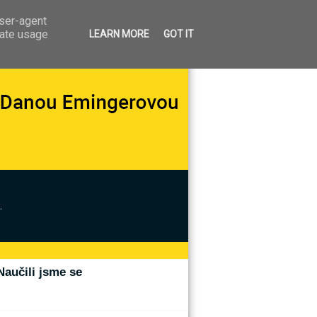
user-agent
rate usage
LEARN MORE
GOT IT
.
Naučili jsme se