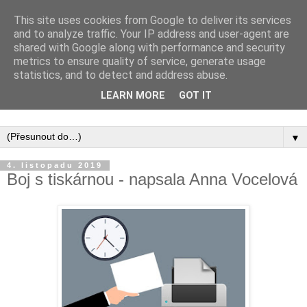
This site uses cookies from Google to deliver its services
and to analyze traffic. Your IP address and user-agent are
shared with Google along with performance and security
metrics to ensure quality of service, generate usage
statistics, and to detect and address abuse.
Inspirujte se tím, co píší posluchači kurzů a co se na nich
LEARN MORE
GOT IT
naučili.
▼
4. listopadu 2019
Boj s tiskárnou - napsala Anna Vocelová