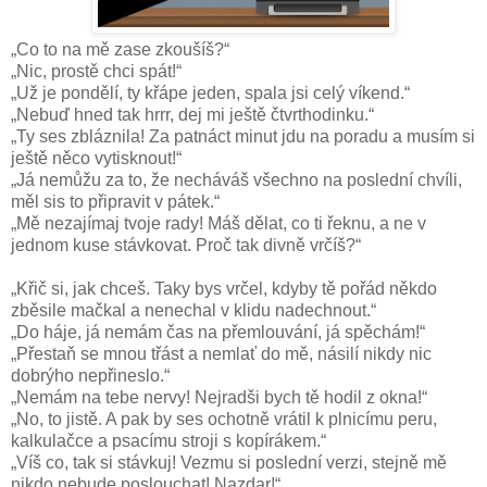
„Co to na mě zase zkoušíš?“
„Nic, prostě chci spát!“
„Už je pondělí, ty křápe jeden, spala jsi celý víkend.“
„Nebuď hned tak hrrr, dej mi ještě čtvrthodinku.“
„Ty ses zbláznila! Za patnáct minut jdu na poradu a musím si
ještě něco vytisknout!“
„Já nemůžu za to, že necháváš všechno na poslední chvíli,
měl sis to připravit v pátek.“
„Mě nezajímaj tvoje rady! Máš dělat, co ti řeknu, a ne v
jednom kuse stávkovat. Proč tak divně vrčíš?“
„Křič si, jak chceš. Taky bys vrčel, kdyby tě pořád někdo
zběsile mačkal a nenechal v klidu nadechnout.“
„Do háje, já nemám čas na přemlouvání, já spěchám!“
„Přestaň se mnou třást a nemlať do mě, násilí nikdy nic
dobrýho nepřineslo.“
„Nemám na tebe nervy! Nejradši bych tě hodil z okna!“
„No, to jistě. A pak by ses ochotně vrátil k plnicímu peru,
kalkulačce a psacímu stroji s kopírákem.“
„Víš co, tak si stávkuj! Vezmu si poslední verzi, stejně mě
nikdo nebude poslouchat! Nazdar!“