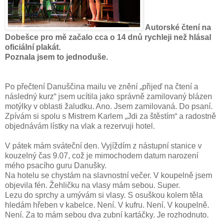
Autorské čtení na
Dobešce pro mě začalo cca o 14 dnů rychleji než hlásal
oficiální plakát.
Poznala jsem to jednoduše.
Po přečtení Danuščina mailu ve znění „přijeď na čtení a
následný kurz“ jsem ucítila jako správně zamilovaný blázen
motýlky v oblasti žaludku. Ano. Jsem zamilovaná. Do psaní.
Zpívám si spolu s Mistrem Karlem „Jdi za štěstím“ a radostně
objednávám lístky na vlak a rezervuji hotel.
V pátek mám sváteční den. Vyjíždím z nástupní stanice v
kouzelný čas 9.07, což je mimochodem datum narození
mého psacího guru Danušky.
Na hotelu se chystám na slavnostní večer. V koupelně jsem
objevila fén. Žehličku na vlasy mám sebou. Super.
Lezu do sprchy a umývám si vlasy. S osuškou kolem těla
hledám hřeben v kabelce. Není. V kufru. Není. V koupelně.
Není. Za to mám sebou dva zubní kartáčky. Je rozhodnuto.