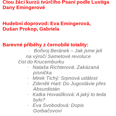
Čtou žáci kurzů tvůrčího Psaní podle Lustiga
Dany Emingerové
Hudební doprovod: Eva Emingerová,
Dušan Prokop, Gabriela
Barevné příběhy z černobílé totality:
·
Bořivoj Beránek – Jak jsme jeli
na výročí Sametové revoluce
číst do Krucemburku
·
Nataša Richterová: Zakázaná
písnička
·
Mirek Tichý: Srpnová událost
·
Zdeněk Hart: Do Jugoslávie přes
Absurdistán
·
Katka Hovadíková: A jaký to teda
bylo?
·
Eva Svobodová: Dopis
Gorbačovovi