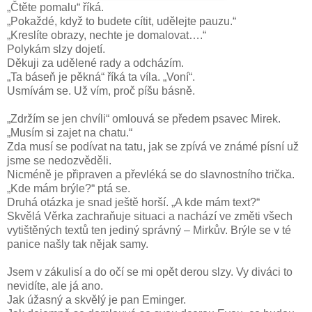
„Čtěte pomalu“ říká.
„Pokaždé, když to budete cítit, udělejte pauzu.“
„Kreslíte obrazy, nechte je domalovat….“
Polykám slzy dojetí.
Děkuji za udělené rady a odcházím.
„Ta báseň je pěkná“ říká ta víla. „Voní“.
Usmívám se. Už vím, proč píšu básně.
„Zdržím se jen chvíli“ omlouvá se předem psavec Mirek.
„Musím si zajet na chatu.“
Zda musí se podívat na tatu, jak se zpívá ve známé písní už
jsme se nedozvěděli.
Nicméně je připraven a převléká se do slavnostního trička.
„Kde mám brýle?“ ptá se.
Druhá otázka je snad ještě horší. „A kde mám text?“
Skvělá Věrka zachraňuje situaci a nachází ve změti všech
vytištěných textů ten jediný správný – Mirkův. Brýle se v té
panice našly tak nějak samy.
Jsem v zákulisí a do očí se mi opět derou slzy. Vy diváci to
nevidíte, ale já ano.
Jak úžasný a skvělý je pan Eminger.