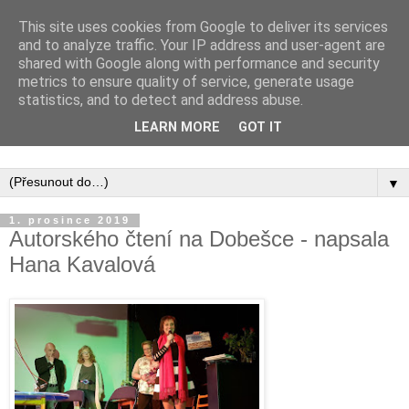
This site uses cookies from Google to deliver its services
and to analyze traffic. Your IP address and user-agent are
shared with Google along with performance and security
metrics to ensure quality of service, generate usage
statistics, and to detect and address abuse.
Inspirujte se tím, co píší posluchači kurzů a co se na nich
LEARN MORE
GOT IT
naučili.
▼
1. prosince 2019
Autorského čtení na Dobešce - napsala
Hana Kavalová