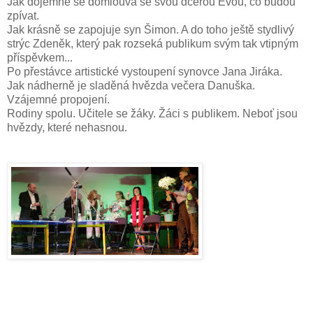
Jak dojemně se domlouvá se svou dcerou Evou, co budou
zpívat.
Jak krásně se zapojuje syn Šimon. A do toho ještě stydlivý
strýc Zdeněk, který pak rozseká publikum svým tak vtipným
příspěvkem...
Po přestávce artistické vystoupení synovce Jana Jiráka.
Jak nádherně je sladěná hvězda večera Danuška.
Vzájemné propojení.
Rodiny spolu. Učitele se žáky. Žáci s publikem. Neboť jsou
hvězdy, které nehasnou.