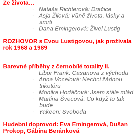
Ze života…
·
Nataša Richterová: Dračice
·
Asja Žilová:
Vůně života, lásky a
smrti
·
Dana Emingerová: Živel Lustig
ROZHOVOR s Evou Lustigovou, jak prožívala
rok 1968 a 1989
Barevné příběhy z černobílé totality II.
·
Libor Frank: Casanova z východu
·
Anna Vocelová: Nechci žádnou
trikotóru
·
Monika Hodáčová: Jsem stále mlád
·
Martina Švecová: Co když to tak
bude
·
Yakeen: Svoboda
Hudební doprovod: Eva Emingerová, Dušan
Prokop, Gábina Beránková