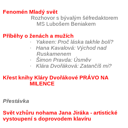
Fenomén Mladý svět
Rozhovor s bývalým šéfredaktorem
MS Lubošem Beniakem
Příběhy o ženách a mužích
·
Yakeen: Proč láska takhle bolí?
·
Hana Kavalová: Východ nad
Ruskamenem
·
Šimon Pravda: Úsměv
·
Klára Dvořáková: Zatančíš mi?
Křest knihy Kláry Dvořákové PRÁVO NA
MILENCE
Přestávka
Svět vzhůru nohama Jana Jiráka - artistické
vystoupení s doprovodem klavíru