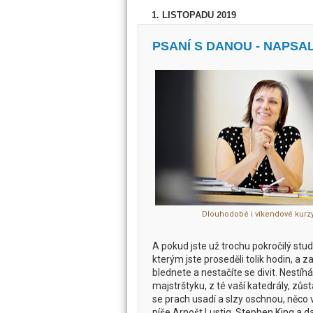
1. LISTOPADU 2019
PSANÍ S DANOU - NAPSA
Dlouhodobé i víkendové kurzy
A pokud jste už trochu pokročilý stu
kterým jste proseděli tolik hodin, a 
blednete a nestačíte se divit. Nestíh
majstrštyku, z té vaší katedrály, zů
se prach usadí a slzy oschnou, něco 
píše Arnošt Lustig, Stephen King a dal