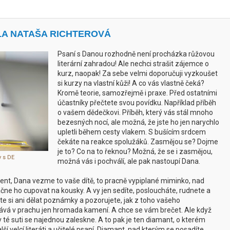
LA NATAŠA RICHTEROVÁ
Psaní s Danou rozhodně není procházka růžovou
literární zahradou! Ale nechci strašit zájemce o
kurz, naopak! Za sebe velmi doporučuji vyzkoušet
si kurzy na vlastní kůži! A co vás vlastně čeká?
Kromě teorie, samozřejmě i praxe. Před ostatními
účastníky přečtete svou povídku. Například příběh
o vašem dědečkovi. Příběh, který vás stál mnoho
bezesných nocí, ale možná, že jste ho jen narychlo
upletli během cesty vlakem. S bušícím srdcem
čekáte na reakce spolužáků. Zasmějou se? Dojme
je to? Co na to řeknou? Možná, že se i zasmějou,
 s DE
možná vás i pochválí, ale pak nastoupí Dana.
dent, Dana vezme to vaše dítě, to pracně vypiplané miminko, nad
začne ho cupovat na kousky. A vy jen sedíte, posloucháte, rudnete a
áte si ani dělat poznámky a pozorujete, jak z toho vašeho
stává v prachu jen hromada kamení. A chce se vám brečet. Ale když
v té suti se najednou zaleskne. A to pak je ten diamant, o kterém
ší velcí literáti a učitelé psaní. Diamant, nad kterým se posadíte,