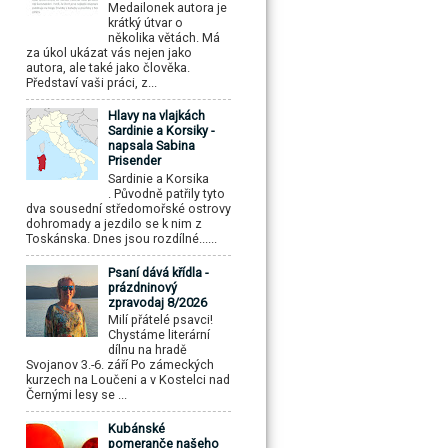
Medailonek autora je
krátký útvar o
několika větách. Má
za úkol ukázat vás nejen jako
autora, ale také jako člověka.
Představí vaši práci, z...
Hlavy na vlajkách
Sardinie a Korsiky -
napsala Sabina
Prisender
Sardinie a Korsika
. Původně patřily tyto
dva sousední středomořské ostrovy
dohromady a jezdilo se k nim z
Toskánska. Dnes jsou rozdílné......
Psaní dává křídla -
prázdninový
zpravodaj 8/2026
Milí přátelé psavci!
Chystáme literární
dílnu na hradě
Svojanov 3.-6. září Po zámeckých
kurzech na Loučeni a v Kostelci nad
Černými lesy se ...
Kubánské
pomeranče našeho