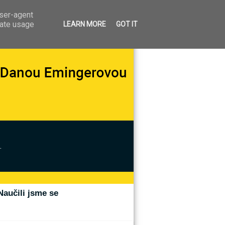
user-agent
rate usage
LEARN MORE
GOT IT
.
Naučili jsme se