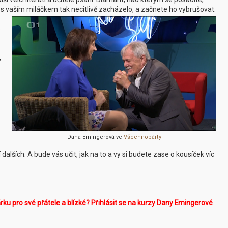
e s vaším miláčkem tak necitlivě zacházelo, a začnete ho vybrušovat.
o
,
Dana Emingerová ve
Všechnopárty
dalších. A bude vás učit, jak na to a vy si budete zase o kousíček víc
ku pro své přátele a blízké? Přihlásit se na kurzy Dany Emingerové