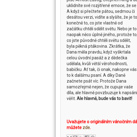
uklidníte své rozjitřené emoce, že s
A když si přečtete pátou, sedmou či
desátou verzi, vidíte a slyšíte, že je t
konečně to, co jste vlastně od
začátku chtěli sdělit světu. Nebo je to
naopak něco úplně jiného, protože to
co jste původně chtěli světu sdělit,
byla pěkná ptákovina. Zkrátka, že
Dana měla pravdu, když vyškrtala
celou úvodní pasáž a z dědečka
udělala, kvůli větší věrohodnosti,
babičku. Ať tak, či onak, nakopne vás
to k dalšímu psaní. A díky Daně
začnete psát víc. Protože Dana
samozřejmě nejen, že cupuje vaše
díla, ale hlavně povzbuzuje k napsání 
věřit.
Ale hlavně, bude vás to bavit!
Uvažujete o originálním vánočním dár
můžete
zde
.