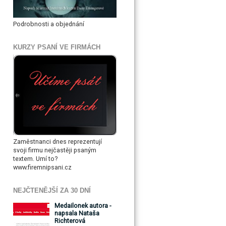
Podrobnosti a objednání
KURZY PSANÍ VE FIRMÁCH
Zaměstnanci dnes reprezentují
svoji firmu nejčastěji psaným
textem. Umí to?
www.firemnipsani.cz
NEJČTENĚJŠÍ ZA 30 DNÍ
Medailonek autora -
napsala Nataša
Richterová