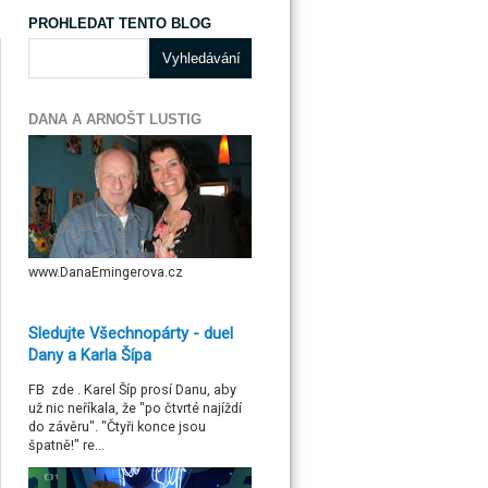
PROHLEDAT TENTO BLOG
DANA A ARNOŠT LUSTIG
www.DanaEmingerova.cz
Sledujte Všechnopárty - duel
Dany a Karla Šípa
FB zde . Karel Šíp prosí Danu, aby
už nic neříkala, že "po čtvrté najíždí
do závěru". "Čtyři konce jsou
špatně!" re...