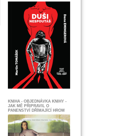
KNIHA - OBJEDNÁVKA KNIHY -
JAK MĚ PŘIPRAVIL O
PANENSTVÍ DŘÍMAJÍCÍ HROM