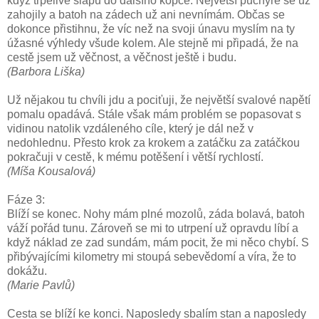
když trpělivě šlapu do dalšího kopce. Největší puchýře se už
zahojily a batoh na zádech už ani nevnímám. Občas se
dokonce přistihnu, že víc než na svoji únavu myslím na ty
úžasné výhledy všude kolem. Ale stejně mi připadá, že na
cestě jsem už věčnost, a věčnost ještě i budu.
(Barbora Liška)
Už nějakou tu chvíli jdu a pociťuji, že největší svalové napětí
pomalu opadává. Stále však mám problém se popasovat s
vidinou natolik vzdáleného cíle, který je dál než v
nedohlednu. Přesto krok za krokem a zatáčku za zatáčkou
pokračuji v cestě, k mému potěšení i větší rychlostí.
(Míša Kousalová)
Fáze 3:
Blíží se konec. Nohy mám plné mozolů, záda bolavá, batoh
váží pořád tunu. Zároveň se mi to utrpení už opravdu líbí a
když náklad ze zad sundám, mám pocit, že mi něco chybí. S
přibývajícími kilometry mi stoupá sebevědomí a víra, že to
dokážu.
(Marie Pavlů)
Cesta se blíží ke konci. Naposledy sbalím stan a naposledy