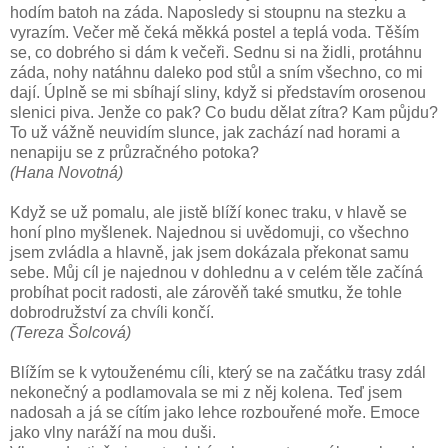
hodím batoh na záda. Naposledy si stoupnu na stezku a
vyrazím. Večer mě čeká měkká postel a teplá voda. Těším
se, co dobrého si dám k večeři. Sednu si na židli, protáhnu
záda, nohy natáhnu daleko pod stůl a sním všechno, co mi
dají. Úplně se mi sbíhají sliny, když si představím orosenou
slenici piva. Jenže co pak? Co budu dělat zítra? Kam půjdu?
To už vážně neuvidím slunce, jak zachází nad horami a
nenapiju se z průzračného potoka?
(Hana Novotná)
Když se už pomalu, ale jistě blíží konec traku, v hlavě se
honí plno myšlenek. Najednou si uvědomuji, co všechno
jsem zvládla a hlavně, jak jsem dokázala překonat samu
sebe. Můj cíl je najednou v dohlednu a v celém těle začíná
probíhat pocit radosti, ale zárověň také smutku, že tohle
dobrodružství za chvíli končí.
(Tereza Šolcová)
Blížím se k vytouženému cíli, který se na začátku trasy zdál
nekonečný a podlamovala se mi z něj kolena. Teď jsem
nadosah a já se cítím jako lehce rozbouřené moře. Emoce
jako vlny naráží na mou duši.