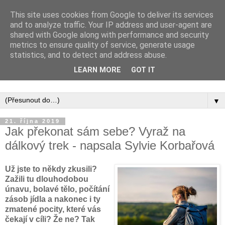
This site uses cookies from Google to deliver its services
and to analyze traffic. Your IP address and user-agent are
shared with Google along with performance and security
metrics to ensure quality of service, generate usage
statistics, and to detect and address abuse.
Inspirujte se tím, co píší posluchači kurzů a co se na nich
LEARN MORE
GOT IT
naučili.
▼
21. října 2019
Jak překonat sám sebe? Vyraž na
dálkový trek - napsala Sylvie Korbařová
Už jste to někdy zkusili?
Zažili tu dlouhodobou
únavu, bolavé tělo, počítání
zásob jídla a nakonec i ty
zmatené pocity, které vás
čekají v cíli? Že ne? Tak