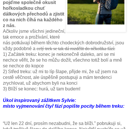
pojďme společně okusit
hořkosladkou chuť
dálkových přechodů a zjistit
co na nich číhá na každého
z nás.
Ačkoliv jsme všichni jedineční,
tak emoce a prožívání, které
nás potkávají během těchto chodeckých dobrodružství, jsou
vždy podobné a
celý trek se tak dá rozdělit do několika fází:
1) Začátek treku: konec je nekonečně daleko, ani se mi
nechce věřit, že se ho můžu dožít, všechno totiž bolí a mně
se nechce do kopce
2) Střed treku: už mi to líp šlape, přijde mi, že už jsem na
cestě věčnost, ale úspěšně postupuji a mám tendenci
zrychlovat, už abychom byli na konci
3) Blíží se konec: hurá, už tam budem!
Úkol inspirovaný zážitkem Sylvie:
místo vyjmenování čtyř fází popište pocity během treku:
“Už len 22 dní, prosím nezabudni, že sa blíži.” pobrukuji si,