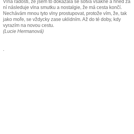
Vlna radosti, že jsem to dokázala se sotva vsákne a hned za
ní následuje vlna smutku a nostalgie, že má cesta končí.
Nechávám mnou tyto vlny prostupovat, protože vím, že, tak
jako moře, se vždycky zase uklidním. Až do té doby, kdy
vyrazím na novou cestu.
(Lucie Hermanová)
.