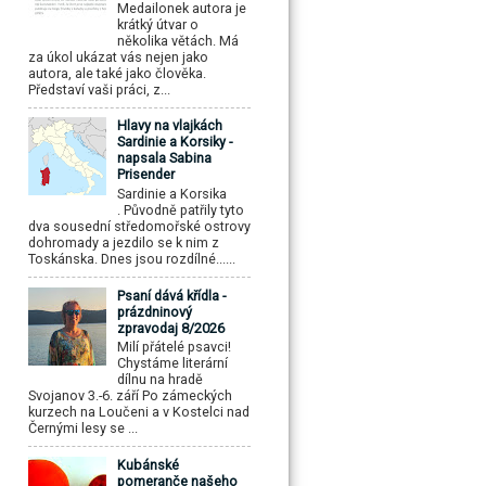
Medailonek autora je
krátký útvar o
několika větách. Má
za úkol ukázat vás nejen jako
autora, ale také jako člověka.
Představí vaši práci, z...
Hlavy na vlajkách
Sardinie a Korsiky -
napsala Sabina
Prisender
Sardinie a Korsika
. Původně patřily tyto
dva sousední středomořské ostrovy
dohromady a jezdilo se k nim z
Toskánska. Dnes jsou rozdílné......
Psaní dává křídla -
prázdninový
zpravodaj 8/2026
Milí přátelé psavci!
Chystáme literární
dílnu na hradě
Svojanov 3.-6. září Po zámeckých
kurzech na Loučeni a v Kostelci nad
Černými lesy se ...
Kubánské
pomeranče našeho