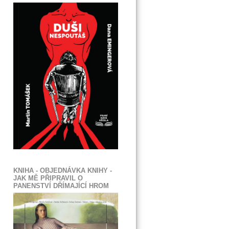
KNIHA - OBJEDNÁVKA KNIHY -
JAK MĚ PŘIPRAVIL O
PANENSTVÍ DŘÍMAJÍCÍ HROM