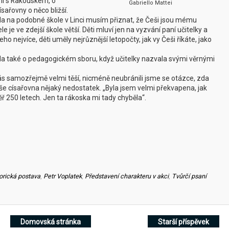
ní s Rakouskem, o
Gabriello Mattei
sařovny o něco bližší.
la na podobné škole v Linci musím přiznat, že Češi jsou mému
e je ve zdejší škole větší. Děti mluví jen na vyzvání paní učitelky a
o nejvíce, děti uměly nejrůznější letopočty, jak vy Češi říkáte, jako
ila také o pedagogickém sboru, když učitelky nazvala svými věrnými
nás samozřejmě velmi těší, nicméně neubránili jsme se otázce, zda
aše císařovna nějaký nedostatek. „Byla jsem velmi překvapena, jak
 250 letech. Jen ta rákoska mi tady chyběla“.
orická postava
,
Petr Voplatek
,
Představení charakteru v akci
,
Tvůrčí psaní
Domovská stránka
Starší příspěvek