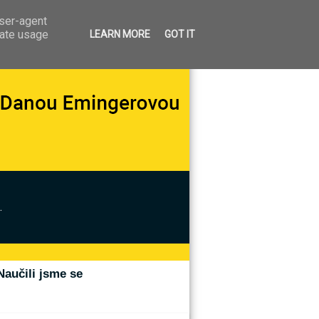
user-agent
rate usage
LEARN MORE
GOT IT
.
Naučili jsme se