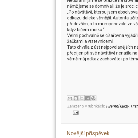
Neubránili jsme se otázce na srovná
němž jsme se domnívali, že je srdci cí
„Po návštěvě, kterou jsem absolvova
odkazu daleko věrnější. Autorita učitel
především, a to mi imponovalo ze všeh
když bičem mrská.“
Velmi pochvalně se císařovna vyjádř
žačkami a vrstevnicemi.
Tato chvála z úst nejpovolanějších 
přeci jen při své návštěvě nenašla n
věrně můj odkaz zachováte i po téměř
Zařazeno v rubrikách:
Firemní kurzy
,
Hist
Novější příspěvek