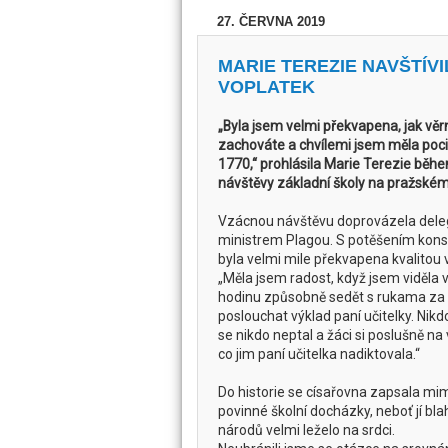
27. ČERVNA 2019
MARIE TEREZIE NAVŠTÍV
VOPLATEK
„Byla jsem velmi překvapena, jak vě
zachováte a chvílemi jsem měla pocit
1770,“ prohlásila Marie Terezie běh
návštěvy základní školy na pražské
Vzácnou návštěvu doprovázela dele
ministrem Plagou. S potěšením konst
byla velmi mile překvapena kvalitou v
„Měla jsem radost, když jsem viděla 
hodinu způsobně sedět s rukama za
poslouchat výklad paní učitelky. Nikdo
se nikdo neptal a žáci si poslušně na 
co jim paní učitelka nadiktovala.“
Do historie se císařovna zapsala mi
povinné školní docházky, neboť jí bla
národů velmi leželo na srdci.