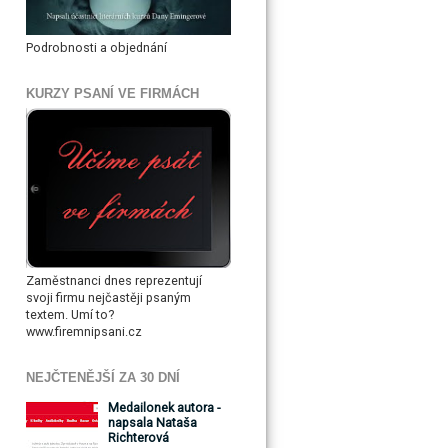
Podrobnosti a objednání
KURZY PSANÍ VE FIRMÁCH
Zaměstnanci dnes reprezentují
svoji firmu nejčastěji psaným
textem. Umí to?
www.firemnipsani.cz
NEJČTENĚJŠÍ ZA 30 DNÍ
Medailonek autora -
napsala Nataša
Richterová