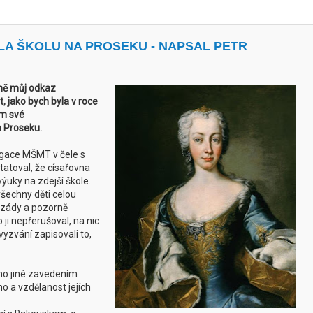
ILA ŠKOLU NA PROSEKU - NAPSAL PETR
rně můj odkaz
, jako bych byla v roce
em své
m Proseku.
gace MŠMT v čele s
atoval, že císařovna
ýuky na zdejší škole.
všechny děti celou
 zády a pozorně
 ji nepřerušoval, na nic
vyzvání zapisovali to,
mo jiné zavedením
ho a vzdělanost jejích