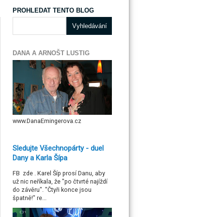
PROHLEDAT TENTO BLOG
DANA A ARNOŠT LUSTIG
www.DanaEmingerova.cz
Sledujte Všechnopárty - duel
Dany a Karla Šípa
FB zde . Karel Šíp prosí Danu, aby
už nic neříkala, že "po čtvrté najíždí
do závěru". "Čtyři konce jsou
špatně!" re...