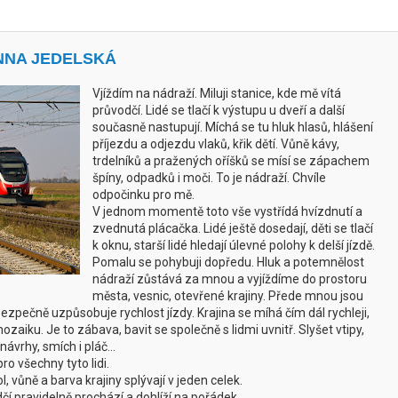
NNA JEDELSKÁ
Vjíždím na nádraží. Miluji stanice, kde mě vítá
průvodčí. Lidé se tlačí k výstupu u dveří a další
současně nastupují. Míchá se tu hluk hlasů, hlášení
příjezdu a odjezdu vlaků, křik dětí. Vůně kávy,
trdelníků a pražených oříšků se mísí se zápachem
špíny, odpadků i moči. To je nádraží. Chvíle
odpočinku pro mě.
V jednom momentě toto vše vystřídá hvízdnutí a
zvednutá plácačka. Lidé ještě dosedají, děti se tlačí
k oknu, starší lidé hledají úlevné polohy k delší jízdě.
Pomalu se pohybuji dopředu. Hluk a potemnělost
nádraží zůstává za mnou a vyjíždíme do prostoru
města, vesnic, otevřené krajiny. Přede mnou jsou
zpečně uzpůsobuje rychlost jízdy. Krajina se míhá čím dál rychleji,
aiku. Je to zábava, bavit se společně s lidmi uvnitř. Slyšet vtipy,
ávrhy, smích i pláč...
o všechny tyto lidi.
, vůně a barva krajiny splývají v jeden celek.
dčí pravidelně prochází a dohlíží na pořádek.