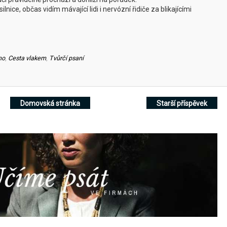
lnice, občas vidím mávající lidi i nervózní řidiče za blikajícími
no
,
Cesta vlakem
,
Tvůrčí psaní
Domovská stránka
Starší příspěvek