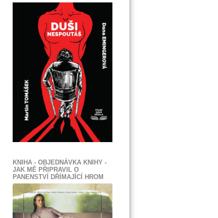
KNIHA - OBJEDNÁVKA KNIHY -
JAK MĚ PŘIPRAVIL O
PANENSTVÍ DŘÍMAJÍCÍ HROM