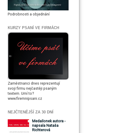
Podrobnosti a objednání
KURZY PSANÍ VE FIRMÁCH
Zaměstnanci dnes reprezentují
svoji firmu nejčastěji psaným
textem. Umí to?
www.firemnipsani.cz
NEJČTENĚJŠÍ ZA 30 DNÍ
Medailonek autora -
napsala Nataša
Richterová