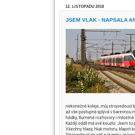
12. LISTOPADU 2018
JSEM VLAK - NAPSALA A
nekonečné koleje, můj strojvedoucí be
až vše postupně splývá v barevnou moz
hádky, tlumené rozhovory i milostné n
Každý oddíl má své kouzlo. Jsem tu pr
Všechny hlasy, hluk motoru, klapot kol
Strojvedoucí mi věří a já jemu; průvo