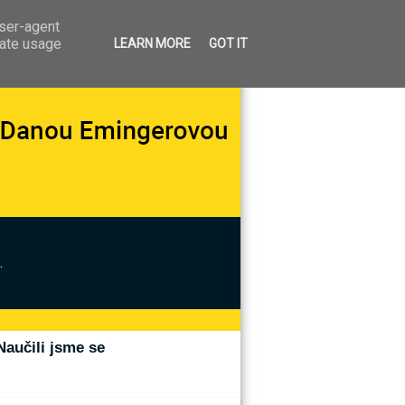
user-agent
rate usage
LEARN MORE
GOT IT
.
Naučili jsme se