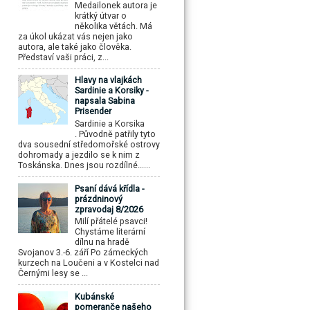
Medailonek autora je
krátký útvar o
několika větách. Má
za úkol ukázat vás nejen jako
autora, ale také jako člověka.
Představí vaši práci, z...
Hlavy na vlajkách
Sardinie a Korsiky -
napsala Sabina
Prisender
Sardinie a Korsika
. Původně patřily tyto
dva sousední středomořské ostrovy
dohromady a jezdilo se k nim z
Toskánska. Dnes jsou rozdílné......
Psaní dává křídla -
prázdninový
zpravodaj 8/2026
Milí přátelé psavci!
Chystáme literární
dílnu na hradě
Svojanov 3.-6. září Po zámeckých
kurzech na Loučeni a v Kostelci nad
Černými lesy se ...
Kubánské
pomeranče našeho