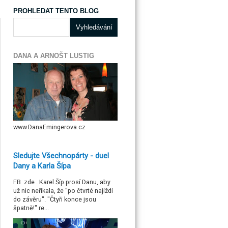
PROHLEDAT TENTO BLOG
DANA A ARNOŠT LUSTIG
www.DanaEmingerova.cz
Sledujte Všechnopárty - duel
Dany a Karla Šípa
FB zde . Karel Šíp prosí Danu, aby
už nic neříkala, že "po čtvrté najíždí
do závěru". "Čtyři konce jsou
špatně!" re...