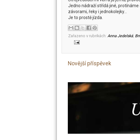
Jedno nádraží střídá jiné, protínáme si
závorami, řeky i jednokolejky...
Je to prostě jízda.
Zařazeno v rubrikách:
Anna Jedelská
,
Br
Novější příspěvek