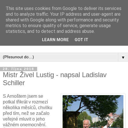
This site uses cookies from Google to deliver its services
and to analyze traffic. Your IP address and user-agent are
shared with Google along with performance and security
metrics to ensure quality of service, generate usage
statistics, and to detect and address abuse.
Inspirujte se tím, co píší posluchači kurzů a co se na nich
LEARN MORE
GOT IT
naučili.
▼
28. října 2018
Mistr Živel Lustig - napsal Ladislav
Schiller
S Arnoštem jsem se
potkal třikrát v rozmezí
několika měsíců, chvilku
před tím, než se začalo
veřejné mluvit o jeho
vážném onemocnění.