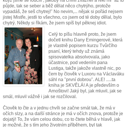
když jsme se loučili , jakoby na chvíli zvážněl a řekl mi "až to
půjde, tak se seber a běž dělat něco chytrýho, protože
vypadáš, že seš chytrej!" No nevim,... nějak si pořád nejsem
jistej Mistře, jestli to všechno, co jsem od té doby dělal, bylo
chytrý. Někdy si říkám, že jsem spíš byl pěknej idiot.
Celý to píšu hlavně proto, že jsem
dočetl knihu Dany Emingerové, která
je vlastně popisem kurzu Tvůrčího
psaní, který tehdy už známá
spisovatelka absolvovala, jako
účastnice, pod vedením pana
Lustiga, takže jakože vlastně nic, po
čem by člověk v Luxoru na Václaváku
sáhl na "první dobrou". ALE! .....ta
kniha je SKVĚLÁ! A je především o
Arnoštovi! Jaký byl, jak mluvil, jak se
smál, mluvil vážně i jak se rozčiloval.
Člověk to čte a v jednu chvíli se začne smát tak, že má v
očích slzy, a na další stránce je má v očích znova, protože je
dojatý! To, že vám celou dobu, co to čtete běhá v hlavě, jak
je možné, že s tím jeho životním příběhem, byl tak