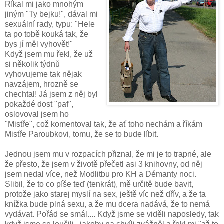
Říkal mi jako mnohým
jiným "Ty bejku!", dával mi
sexuální rady, typu: "Hele
ta po tobě kouká tak, že
bys jí měl vyhovět!"
Když jsem mu řekl, že už
si několik týdnů
vyhovujeme tak nějak
navzájem, hrozně se
chechtal! Já jsem z něj byl
pokaždé dost "paf",
oslovoval jsem ho
"Mistře", což komentoval tak, že ať toho nechám a říkám
Mistře Paroubkovi, tomu, že se to bude líbit.
Jednou jsem mu v rozpacích přiznal, že mi je to trapné, ale
že přesto, že jsem v životě přečetl asi 3 knihovny, od něj
jsem nedal více, než Modlitbu pro KH a Démanty noci.
Slibil, že to co píše teď (tenkrát), mě určitě bude bavit,
protože jako starej myslí na sex, ještě víc než dřív, a že ta
knížka bude plná sexu, a že mu dcera nadává, že to nemá
vydávat. Pořád se smál.... Když jsme se viděli naposledy, tak