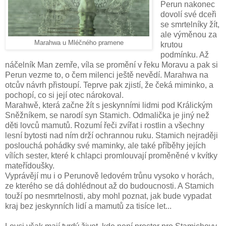
Perun nakonec
dovolí své dceři
se smrtelníky žít,
ale výměnou za
Marahwa u Mléčného pramene
krutou
podmínku. Až
náčelník Man zemře, víla se promění v řeku Moravu a pak si
Perun vezme to, o čem milenci ještě nevědí. Marahwa na
otcův návrh přistoupí. Teprve pak zjistí, že čeká miminko, a
pochopí, co si její otec nárokoval.
Marahwě, která začne žít s jeskynními lidmi pod Králickým
Sněžníkem, se narodí syn Stamich.
Odmalička je jiný než
děti lovců mamutů. Rozumí řeči zvířat i rostlin a všechny
lesní bytosti nad ním drží ochrannou ruku. Stamich nejraději
poslouchá pohádky své maminky, ale také příběhy jejích
vílích sester, které k chlapci promlouvají proměněné v kvítky
mateřídoušky.
Vyprávějí mu i o Perunově ledovém trůnu vysoko v horách,
ze kterého se dá dohlédnout až do budoucnosti. A Stamich
touží po nesmrtelnosti, aby mohl poznat, jak bude vypadat
kraj bez jeskynních lidí a mamutů za tisíce let...