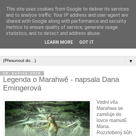
This site uses cookies from Google to deliver its services
and to analyze traffic. Your IP address and user-agent are
shared with Google along with performance and security
metrics to ensure quality of service, generate usage
statistics, and to detect and address abuse.
Inspirujte se tím, co píší posluchači kurzů a co se na nich
LEARN MORE
GOT IT
naučili.
▼
29. května 2018
Legenda o Marahwě - napsala Dana
Emingerová
Vodní víla
Marahwa se
zamiluje do
lovce mamutů
Mana.
Rozzlobený bůh