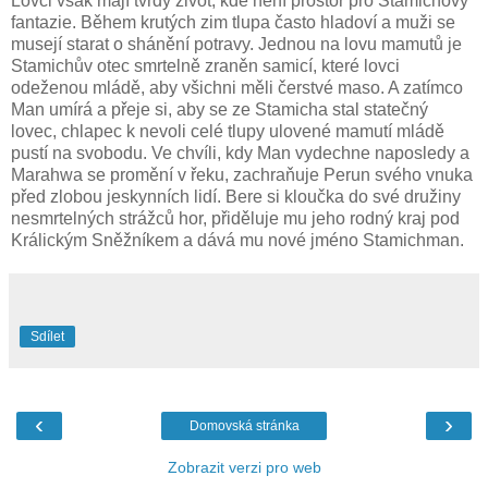
Lovci však mají tvrdý život, kde není prostor pro Stamichovy
fantazie. Během krutých zim tlupa často hladoví a muži se
musejí starat o shánění potravy. Jednou na lovu mamutů je
Stamichův otec smrtelně zraněn samicí, které lovci
odeženou mládě, aby všichni měli čerstvé maso. A zatímco
Man umírá a přeje si, aby se ze Stamicha stal statečný
lovec, chlapec k nevoli celé tlupy ulovené mamutí mládě
pustí na svobodu. Ve chvíli, kdy Man vydechne naposledy a
Marahwa se promění v řeku, zachraňuje Perun svého vnuka
před zlobou jeskynních lidí. Bere si kloučka do své družiny
nesmrtelných strážců hor, přiděluje mu jeho rodný kraj pod
Králickým Sněžníkem a dává mu nové jméno Stamichman.
Sdílet
‹
›
Domovská stránka
Zobrazit verzi pro web