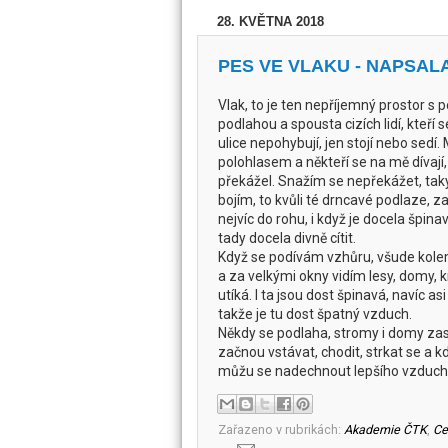
28. KVĚTNA 2018
PES VE VLAKU - NAPSAL
Vlak, to je ten nepříjemný prostor s p
podlahou a spousta cizích lidí, kteří s
ulice nepohybují, jen stojí nebo sedí. 
polohlasem a někteří se na mě dívají,
překážel. Snažím se nepřekážet, tak
bojím, to kvůli té drncavé podlaze, 
nejvíc do rohu, i když je docela špina
tady docela divně cítit.
Když se podívám vzhůru, všude kole
a za velkými okny vidím lesy, domy, k
utíká. I ta jsou dost špinavá, navíc asi
takže je tu dost špatný vzduch.
Někdy se podlaha, stromy i domy zast
začnou vstávat, chodit, strkat se a 
můžu se nadechnout lepšího vzduchu. T
Zařazeno v rubrikách:
Akademie ČTK
,
Ce