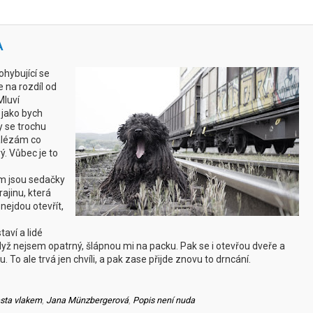
A
ohybující se
e na rozdíl od
Mluví
 jako bych
y se trochu
zalézám co
vý. Vůbec je to
m jsou sedačky
rajinu, která
 nejdou otevřít,
aví a lidé
když nejsem opatrný, šlápnou mi na packu. Pak se i otevřou dveře a
o ale trvá jen chvíli, a pak zase přijde znovu to drncání.
sta vlakem
,
Jana Münzbergerová
,
Popis není nuda