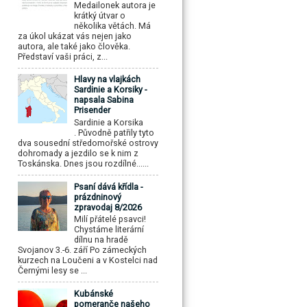
Medailonek autora je
krátký útvar o
několika větách. Má
za úkol ukázat vás nejen jako
autora, ale také jako člověka.
Představí vaši práci, z...
Hlavy na vlajkách
Sardinie a Korsiky -
napsala Sabina
Prisender
Sardinie a Korsika
. Původně patřily tyto
dva sousední středomořské ostrovy
dohromady a jezdilo se k nim z
Toskánska. Dnes jsou rozdílné......
Psaní dává křídla -
prázdninový
zpravodaj 8/2026
Milí přátelé psavci!
Chystáme literární
dílnu na hradě
Svojanov 3.-6. září Po zámeckých
kurzech na Loučeni a v Kostelci nad
Černými lesy se ...
Kubánské
pomeranče našeho