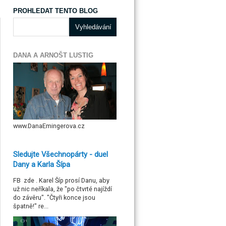
PROHLEDAT TENTO BLOG
DANA A ARNOŠT LUSTIG
www.DanaEmingerova.cz
Sledujte Všechnopárty - duel
Dany a Karla Šípa
FB zde . Karel Šíp prosí Danu, aby
už nic neříkala, že "po čtvrté najíždí
do závěru". "Čtyři konce jsou
špatně!" re...