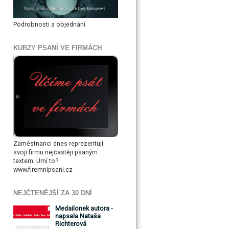
Podrobnosti a objednání
KURZY PSANÍ VE FIRMÁCH
Zaměstnanci dnes reprezentují
svoji firmu nejčastěji psaným
textem. Umí to?
www.firemnipsani.cz
NEJČTENĚJŠÍ ZA 30 DNÍ
Medailonek autora -
napsala Nataša
Richterová