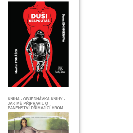
KNIHA - OBJEDNÁVKA KNIHY -
JAK MĚ PŘIPRAVIL O
PANENSTVÍ DŘÍMAJÍCÍ HROM