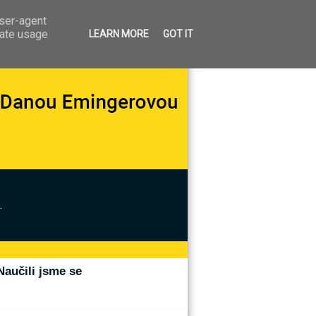
user-agent
rate usage
LEARN MORE
GOT IT
.
Naučili jsme se