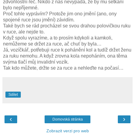
zdvořilostní řeč. Nikdo z nás nevypadá, že by mu setkání
bylo nepříjemné.
Proč tohle vyprávím? Protože jim ono jmění (ano, ony
spojené ruce jsou jmění) závidím.
Také bych se rád procházel se svou drahou polovičkou ruku
v ruce, ale nejde to.
Když spolu vyrazíme, a to prosím kdykoli a kamkoli,
nemůžeme se držet za ruce, ač chuť by byla…
Já, vozíčkář, potřebuji ruce k pohánění kol a tudíž držet ženu
za ruku nemohu. A když zrovna kola nepoháním, ona těma
svýma tlačí můj invalidní vozík.
Tak kdo můžete, držte se za ruce a nehleďte na počasí…
Sdílet
‹
›
Domovská stránka
Zobrazit verzi pro web