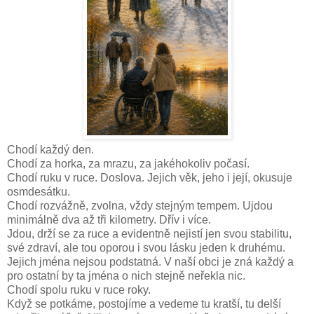
Chodí každý den.
Chodí za horka, za mrazu, za jakéhokoliv počasí.
Chodí ruku v ruce. Doslova. Jejich věk, jeho i její, okusuje
osmdesátku.
Chodí rozvážně, zvolna, vždy stejným tempem. Ujdou
minimálně dva až tři kilometry. Dřív i více.
Jdou, drží se za ruce a evidentně nejistí jen svou stabilitu,
své zdraví, ale tou oporou i svou lásku jeden k druhému.
Jejich jména nejsou podstatná. V naší obci je zná každý a
pro ostatní by ta jména o nich stejně neřekla nic.
Chodí spolu ruku v ruce roky.
Když se potkáme, postojíme a vedeme tu kratší, tu delší