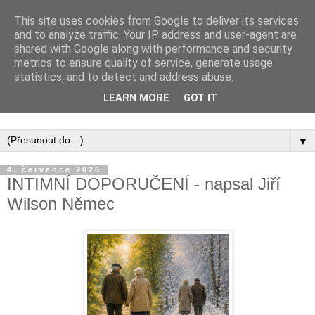
This site uses cookies from Google to deliver its services
and to analyze traffic. Your IP address and user-agent are
shared with Google along with performance and security
metrics to ensure quality of service, generate usage
statistics, and to detect and address abuse.
Inspirujte se tím, co píší posluchači kurzů a co se na nich
LEARN MORE
GOT IT
naučili.
▼
4. července 2026
INTIMNÍ DOPORUČENÍ - napsal Jiří
Wilson Němec