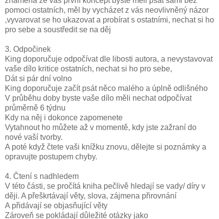
znamená že váš první koncept byste měli psát sami bez
pomoci ostatních, měl by vycházet z vás neovlivněný názor
,vyvarovat se ho ukazovat a probírat s ostatními, nechat si ho
pro sebe a soustředit se na děj
3. Odpočinek
King doporučuje odpočívat dle libosti autora, a nevystavovat
vaše dílo kritice ostatních, nechat si ho pro sebe,
Dát si pár dní volno
King doporučuje začít psát něco malého a úplně odlišného
V průběhu doby byste vaše dílo měli nechat odpočívat
průměrně 6 týdnu
Kdy na něj i dokonce zapomenete
Vytahnout ho můžete až v momentě, kdy jste zažraní do
nové vaší tvorby.
A poté když čtete vaši knížku znovu, dělejte si poznámky a
opravujte postupem chyby.
4. Čtení s nadhledem
V této části, se pročítá kniha pečlivě hledají se vady/ díry v
ději. A přeškrtávají věty, slova, zájmena přirovnání
A přidávají se objasňující věty
Zároveň se pokládají důležité otázky jako