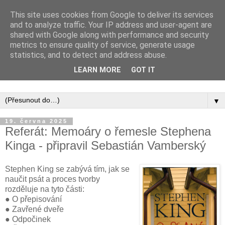
This site uses cookies from Google to deliver its services
and to analyze traffic. Your IP address and user-agent are
shared with Google along with performance and security
metrics to ensure quality of service, generate usage
statistics, and to detect and address abuse.
Inspirujte se tím, co píší posluchači kurzů a co se na nich
LEARN MORE
GOT IT
naučili.
▼
19. června 2025
Referát: Memoáry o řemesle Stephena
Kinga - připravil Sebastián Vamberský
Stephen King se zabývá tím, jak se
naučit psát a proces tvorby
rozděluje na tyto části:
● O přepisování
● Zavřené dveře
● Odpočinek