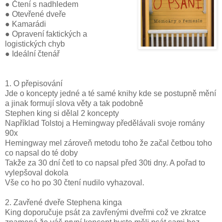
● Čtení s nadhledem
● Otevřené dveře
● Kamarádi
● Opravení faktických a
logistických chyb
● Ideální čtenář
1. O přepisování
Jde o koncepty jedné a té samé knihy kde se postupně mění
a jinak formují slova věty a tak podobně
Stephen king si dělal 2 koncepty
Například Tolstoj a Hemingway předělávali svoje romány
90x
Hemingway mel zároveň metodu toho že začal četbou toho
co napsal do té doby
Takže za 30 dní četl to co napsal před 30ti dny. A pořad to
vylepšoval dokola
Vše co ho po 30 čtení nudilo vyhazoval.
2. Zavřené dveře Stephena kinga
King doporučuje psát za zavřenými dveřmi což ve zkratce