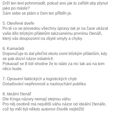
Drží ten text pohromadě, pokud ano jak to zařídit aby plynul
jako po másle?
Sám sebe se ptám o čem ten příběh je.
5. Otevřené dveře
Po té co se provedou všechny úpravy tak je na čase ukázat
vaše dílo blízkým přátelům takzvanému prvnímu čtenáři,
který vás doupozorní na zbylé omyly a chyby
6. Kamarádi
Doporučuje to dat přečíst okolo osmi blízkým přátelům, kdy
se pak dozví názor ostatních
Pokavaď se 8 lidí shodne že to stálo za nic tak asi na tom
něco bude.
7. Opravení faktických a logistických chyb
Dolaďování nepřesností a naslouchání publika
8. Ideální čtenář
Dle Kinga názory nemají stejnou váhu
Pro něj osobně má největší váhu názor od ideální čtenáře,
což by měl být někdo autorovi člověk nejbližší