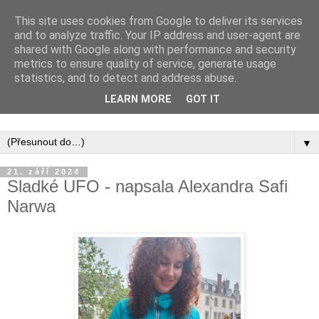
This site uses cookies from Google to deliver its services
and to analyze traffic. Your IP address and user-agent are
shared with Google along with performance and security
metrics to ensure quality of service, generate usage
statistics, and to detect and address abuse.
Inspirujte se tím, co píší posluchači kurzů a co se na nich
LEARN MORE
GOT IT
naučili.
▼
21. září 2024
Sladké UFO - napsala Alexandra Safi
Narwa