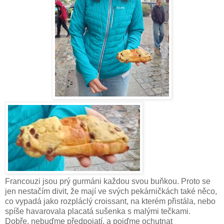
Francouzi jsou prý gurmáni každou svou buňkou. Proto se
jen nestačím divit, že mají ve svých pekárničkách také něco,
co vypadá jako rozpláclý croissant, na kterém přistála, nebo
spíše havarovala placatá sušenka s malými tečkami.
Dobře, nebuďme předpojatí, a pojďme ochutnat