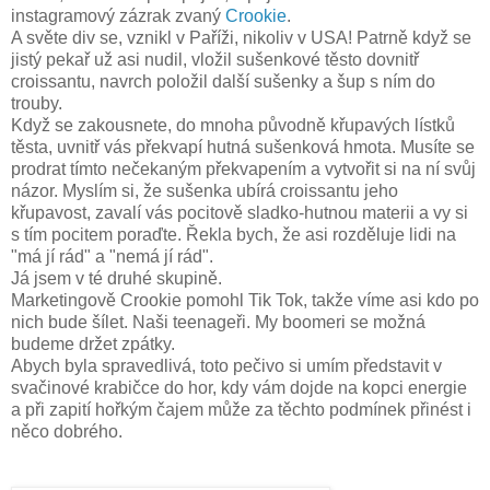
instagramový zázrak zvaný
Crookie
.
A světe div se, vznikl v Paříži, nikoliv v USA! Patrně když se
jistý pekař už asi nudil, vložil sušenkové těsto dovnitř
croissantu, navrch položil další sušenky a šup s ním do
trouby.
Když se zakousnete, do mnoha původně křupavých lístků
těsta, uvnitř vás překvapí hutná sušenková hmota. Musíte se
prodrat tímto nečekaným překvapením a vytvořit si na ní svůj
názor. Myslím si, že sušenka ubírá croissantu jeho
křupavost, zavalí vás pocitově sladko-hutnou materii a vy si
s tím pocitem poraďte. Řekla bych, že asi rozděluje lidi na
"má jí rád" a "nemá jí rád".
Já jsem v té druhé skupině.
Marketingově Crookie pomohl Tik Tok, takže víme asi kdo po
nich bude šílet. Naši teenageři. My boomeri se možná
budeme držet zpátky.
Abych byla spravedlivá, toto pečivo si umím představit v
svačinové krabičce do hor, kdy vám dojde na kopci energie
a při zapití hořkým čajem může za těchto podmínek přinést i
něco dobrého.