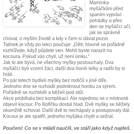
Maminka
myšáčkům před
spaním vypráví
pohádky a přes
den se myšáčci učí,
jak se správně
chovat, o myším životě a kdy v čem si dávat pozor.
Tatínek je vždy po lekci poučuje: „Děti, hlavně se pořádně
rozhlížejte, když půjdete ven. Mohli byste narazit na
kocoura. Pokud vás chytí, už není úniku.“
Jak to ale bývá, ne všechny myšky poslouchaly. Dva
myšáčci byli vzorní žáci, další dva honili lelky a radši by si
hráli.
Po pár letech bydleli myšky bez rodičů v jiné díře.
Jednoho dne se rozhodli podniknout honbu za sýrem.
Pořádně se rozhlédli a běželi pod stůl.
Akce probíhala bez komplikací. Ale najednou se v místnosti
objevil kocour. Po šlofíčku dostal hlad. Dvě myšky se běžely
okamžitě schovat. Další dvě to nechápaly a postupovaly dál.
Kocour je ale spatřil, jednoho myšáka chytil a sežral.
Poučení: Co se v mládí naučíš, ve stáří jako když najdeš.