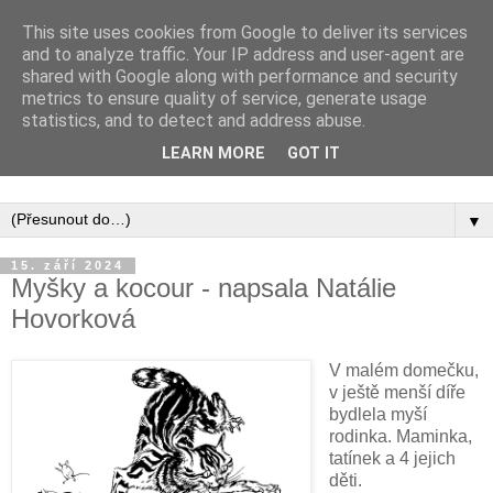
This site uses cookies from Google to deliver its services
and to analyze traffic. Your IP address and user-agent are
shared with Google along with performance and security
metrics to ensure quality of service, generate usage
statistics, and to detect and address abuse.
Inspirujte se tím, co píší posluchači kurzů a co se na nich
LEARN MORE
GOT IT
naučili.
▼
15. září 2024
Myšky a kocour - napsala Natálie
Hovorková
V malém domečku,
v ještě menší díře
bydlela myší
rodinka. Maminka,
tatínek a 4 jejich
děti.