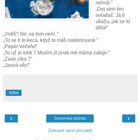
nehrál.“
„Dej sem ten
ovladač. Já ti
ukážu, jak se to
dělá!”
„Vidíš? Nic na tom není. “
„To se ti to kecá, když to máš natrénované.”
„Pepo! Večeře!”
„To už je tolik ? Musím jít jinak mě máma zabije.“
„Zase zítra ?”
„Jasná věc!”
Sdílet
‹
›
Domovská stránka
Zobrazit verzi pro web