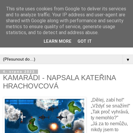
This site uses cookies from Google to deliver its services
and to analyze traffic. Your IP address and user-agent are
shared with Google along with performance and security
metrics to ensure quality of service, generate usage
statistics, and to detect and address abuse.
Inspirujte se tím, co píší posluchači kurzů a co se na nich
LEARN MORE
GOT IT
naučili.
▼
4. srpna 2023
KAMARÁDI - NAPSALA KATEŘINA
HRACHOVCOVÁ
„Dělej, zabí ho!“
„Vždyť se snažím!“
„Tak proč vyhrává,
ty nemohlo?”
„Já za to nemůžu,
nikdy jsem to