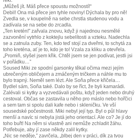
řekl.
„Můžeš jít. Máš přece spoustu možností!“
Debil! Ona má přece jen tyhle noviny! Dýchala by pro ně!
Zvedla se, v koupelně na sebe chrstla studenou vodu a
zadívala se na sebe do zrcadla.
„Ten kretén!” zařvala znovu, když ji najednou nesmělé
zazvonění vytrhlo z koktejlu sebelítosti a vzteku. Nadechla
se a zatnula zuby. Ten, kdo teď stojí za dveřmi, to schytá za
toho kreténa, ať je to, kdo je to! Vzala za kliku a otevřela.
„Promiň, slyšel jsem křik. Chtěl jsem se jen podívat, jestli jsi
v pořádku…”
Soused Miki ze spodní garsonky těkal očima mezi jejím
ubrečeným obličejem a zmáčeným tričkem a náhle mu to
bylo trapný. Neměl sem lézt. Ale Soňa přece křičela…
Bydlel sám, Soňa také. Dalo by se říct, že byli kamarádi.
Zalévali si kytky a vyzvedávali poštu, když jeden nebo druhý
cestoval. Občas se zastavila u něho pro máslo nebo hořčici
a sem tam si spolu dali kafe nebo i skleničku. Ve vší
sousedské počestnosti. Miki nebyl její typ. Byl o půl hlavy
menší a navíc si nebyla jistá jeho orientací. Ale co? Je jí do
toho buřt! Na něm si vlastně ani nemůže zchladit žáhu.
Potřebuje, aby jí zase někdy zalil kytky.
„Nic se neděje,” zavrčela, „blbej den v práci, dík za tvou