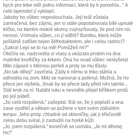
bych pro tebe měl jednu informaci, která by ti pomohla...“ A
celé tajemství jí vyklopil.
Jakoby ho vůbec neposlouchala. Její tvář zůstala
zamračená, bez zájmu, jen si stále popotahovala bílé upnuté
tričko, na kterém mokré skvrny zvýrazňovaly, že pod ním nic
nenosí. Vnímala vůbec, co jí sdělil? Bombu, která může
pořádně zatřást nejen šéfredaktorem, ale i celou radnicí?
„Sakra! Lepí se to na mě! Pomůžeš mi?”
Otočila se, nadzvedla si vlasy a ukázala prstem na dva
malinké knoflíčky za krkem. Ona ho snad vůbec neslyšela!
Miki zápasil s titěrnou perletí a prsty se mu třásly.
„No tak dělej!“ zavrčela. Zády k němu si triko stáhla a
odhodila na zem. Miki se narovnal a polknul. Možná, že ho
přece jen slyšela. Jinak by se přece tady před ním takhle...
Stál krok za ní. Natáhl ruku a nesměle přejel bříškem prstů
po její páteři.
„Jsi celá rozpálená,” zašeptal. Bál se, že ji poplaší a ona
zase vystřelí a někam se požene v tom svém zběsilém
tempu. Jeho prsty, chladné od skleničky, jak ji křečovitě
celou dobu svíral, jí zastudili na horké kůži.
„Jo, jsem rozpálená,“ konečně se usmála. „Je mi děsnej
hic!“