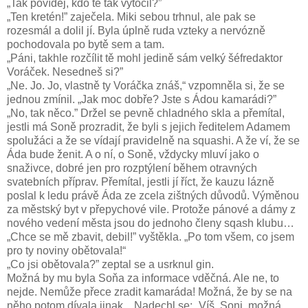
„Tak povídej, kdo tě tak vytočil?”
„Ten kretén!” zaječela. Miki sebou trhnul, ale pak se
rozesmál a dolil jí. Byla úplně ruda vzteky a nervózně
pochodovala po bytě sem a tam.
„Páni, takhle rozčílit tě mohl jedině sám velký šéfredaktor
Voráček. Nesedneš si?”
„Ne. Jo. Jo, vlastně ty Voráčka znáš,“ vzpomněla si, že se
jednou zmínil. „Jak moc dobře? Jste s Ádou kamarádi?”
„No, tak něco.” Držel se pevně chladného skla a přemítal,
jestli má Soně prozradit, že byli s jejich ředitelem Adamem
spolužáci a že se vídají pravidelně na squashi. A že ví, že se
Áda bude ženit. A o ní, o Soně, vždycky mluví jako o
snaživce, dobré jen pro rozptýlení během otravných
svatebních příprav. Přemítal, jestli jí říct, že kauzu lázně
poslal k ledu právě Áda ze zcela zištných důvodů. Výměnou
za městský byt v přepychové vile. Protože pánové a dámy z
nového vedení města jsou do jednoho členy sqash klubu…
„Chce se mě zbavit, debil!” vyštěkla. „Po tom všem, co jsem
pro ty noviny obětovala!“
„Co jsi obětovala?” zeptal se a usrknul gin.
Možná by mu byla Soňa za informace vděčná. Ale ne, to
nejde. Nemůže přece zradit kamaráda! Možná, že by se na
něho potom dívala jinak... Nadechl se: „Víš, Soni, možná