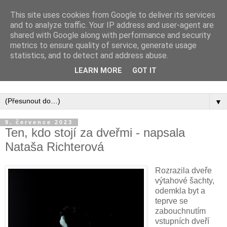
This site uses cookies from Google to deliver its services
and to analyze traffic. Your IP address and user-agent are
shared with Google along with performance and security
metrics to ensure quality of service, generate usage
statistics, and to detect and address abuse.
Inspirujte se tím, co píší posluchači kurzů a co se na nich
LEARN MORE
GOT IT
naučili.
▼
9. července 2023
Ten, kdo stojí za dveřmi - napsala
Nataša Richterová
Rozrazila dveře
výtahové šachty,
odemkla byt a
teprve se
zabouchnutím
vstupních dveří