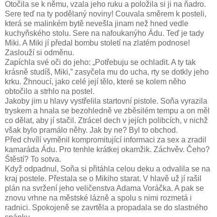
Otočila se k němu, vzala jeho ruku a položila si ji na ňadro.
Sere teď na ty podělaný noviny! Couvala směrem k posteli,
která se malinkém bytě nevešla jinam než hned vedle
kuchyňského stolu. Sere na nafoukanýho Ádu. Teď je tady
Miki. A Miki jí předal bombu století na zlatém podnose!
Zaslouží si odměnu.
Zapíchla své oči do jeho: „Potřebuju se ochladit. A ty tak
krásně studíš, Miki,” zasyčela mu do ucha, rty se dotkly jeho
krku. Žhnoucí, jako celé její tělo, které se kolem něho
obtočilo a strhlo na postel.
Jakoby jim u hlavy vystřelila startovní pistole. Soňa vyrazila
tryskem a hnala se bezohledně ve zběsilém tempu a on měl
co dělat, aby jí stačil. Ztrácel dech v jejích polibcích, v nichž
však bylo pramálo něhy. Jak by ne? Byl to obchod.
Před chvílí vyměnil kompromitující informaci za sex a zradil
kamaráda Ádu. Pro tenhle krátkej okamžik. Záchvěv. Čeho?
Štěstí? To sotva.
Když odpadnul, Soňa si přitáhla celou deku a odvalila se na
kraj postele. Přestala se o Mikiho starat. V hlavě už jí rašil
plán na svržení jeho veličenstva Adama Voráčka. A pak se
znovu vrhne na městské lázně a spolu s nimi rozmetá i
radnici. Spokojeně se zavrtěla a propadala se do slastného