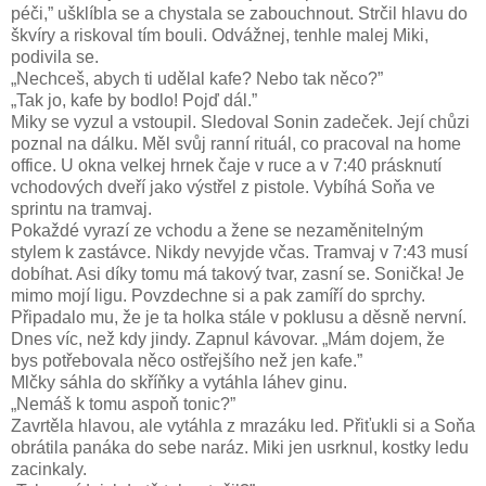
péči,” ušklíbla se a chystala se zabouchnout. Strčil hlavu do
škvíry a riskoval tím bouli. Odvážnej, tenhle malej Miki,
podivila se.
„Nechceš, abych ti udělal kafe? Nebo tak něco?”
„Tak jo, kafe by bodlo! Pojď dál.”
Miky se vyzul a vstoupil. Sledoval Sonin zadeček. Její chůzi
poznal na dálku. Měl svůj ranní rituál, co pracoval na home
office. U okna velkej hrnek čaje v ruce a v 7:40 prásknutí
vchodových dveří jako výstřel z pistole. Vybíhá Soňa ve
sprintu na tramvaj.
Pokaždé vyrazí ze vchodu a žene se nezaměnitelným
stylem k zastávce. Nikdy nevyjde včas. Tramvaj v 7:43 musí
dobíhat. Asi díky tomu má takový tvar, zasní se. Sonička! Je
mimo mojí ligu. Povzdechne si a pak zamíří do sprchy.
Připadalo mu, že je ta holka stále v poklusu a děsně nervní.
Dnes víc, než kdy jindy. Zapnul kávovar. „Mám dojem, že
bys potřebovala něco ostřejšího než jen kafe.”
Mlčky sáhla do skříňky a vytáhla láhev ginu.
„Nemáš k tomu aspoň tonic?”
Zavrtěla hlavou, ale vytáhla z mrazáku led. Přiťukli si a Soňa
obrátila panáka do sebe naráz. Miki jen usrknul, kostky ledu
zacinkaly.