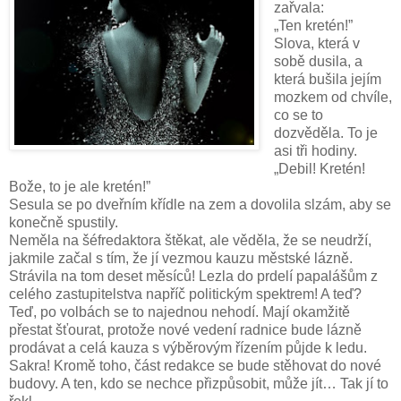
zařvala:
„Ten kretén!”
Slova, která v
sobě dusila, a
která bušila jejím
mozkem od chvíle,
co se to
dozvěděla. To je
asi tři hodiny.
„Debil! Kretén!
Bože, to je ale kretén!”
Sesula se po dveřním křídle na zem a dovolila slzám, aby se
konečně spustily.
Neměla na šéfredaktora štěkat, ale věděla, že se neudrží,
jakmile začal s tím, že jí vezmou kauzu městské lázně.
Strávila na tom deset měsíců! Lezla do prdelí papalášům z
celého zastupitelstva napříč politickým spektrem! A teď?
Teď, po volbách se to najednou nehodí.
Mají okamžitě
přestat šťourat, protože nové vedení radnice bude lázně
prodávat a celá kauza s výběrovým řízením půjde k ledu.
Sakra! Kromě toho, část redakce se bude stěhovat do nové
budovy. A ten, kdo se nechce přizpůsobit, může jít… Tak jí to