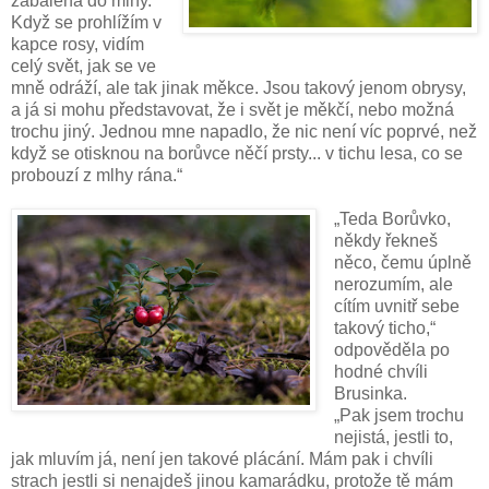
zabalená do mlhy.
Když se prohlížím v
kapce rosy, vidím
celý svět, jak se ve
mně odráží, ale tak jinak měkce. Jsou takový jenom obrysy,
a já si mohu představovat, že i svět je měkčí, nebo možná
trochu jiný. Jednou mne napadlo, že nic není víc poprvé, než
když se otisknou na borůvce něčí prsty... v tichu lesa, co se
probouzí z mlhy rána.“
„Teda Borůvko,
někdy řekneš
něco, čemu úplně
nerozumím, ale
cítím uvnitř sebe
takový ticho,“
odpověděla po
hodné chvíli
Brusinka.
„Pak jsem trochu
nejistá, jestli to,
jak mluvím já, není jen takové plácání. Mám pak i chvíli
strach jestli si nenajdeš jinou kamarádku, protože tě mám