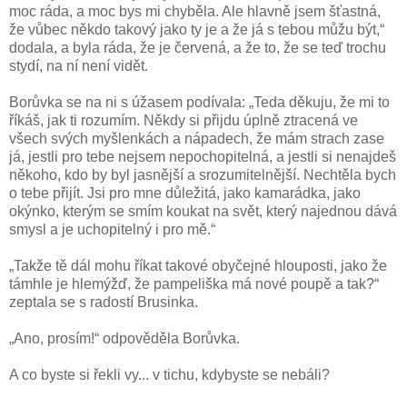
moc ráda, a moc bys mi chyběla. Ale hlavně jsem šťastná,
že vůbec někdo takový jako ty je a že já s tebou můžu být,“
dodala, a byla ráda, že je červená, a že to, že se teď trochu
stydí, na ní není vidět.
Borůvka se na ni s úžasem podívala: „Teda děkuju, že mi to
říkáš, jak ti rozumím. Někdy si přijdu úplně ztracená ve
všech svých myšlenkách a nápadech, že mám strach zase
já, jestli pro tebe nejsem nepochopitelná, a jestli si nenajdeš
někoho, kdo by byl jasnější a srozumitelnější. Nechtěla bych
o tebe přijít. Jsi pro mne důležitá, jako kamarádka, jako
okýnko, kterým se smím koukat na svět, který najednou dává
smysl a je uchopitelný i pro mě.“
„Takže tě dál mohu říkat takové obyčejné hlouposti, jako že
támhle je hlemýžď, že pampeliška má nové poupě a tak?“
zeptala se s radostí Brusinka.
„Ano, prosím!“ odpověděla Borůvka.
A co byste si řekli vy... v tichu, kdybyste se nebáli?