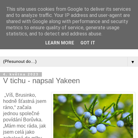
This site uses cookies from Google to deliver its services
and to analyze traffic. Your IP address and user-agent are
shared with Google along with performance and security
metrics to ensure quality of service, generate usage
statistics, and to detect and address abuse.
Inspirujte se tím, co píší posluchači kurzů a co se na nich
LEARN MORE
GOT IT
naučili.
▼
4. května 2023
V tichu - napsal Yakeen
„Víš, Brusinko,
hodně šťastná jsem
ráno,“ začala
jednou společné
povídání Borůvka.
„Mám moc ráda, jak
jsem celá jako