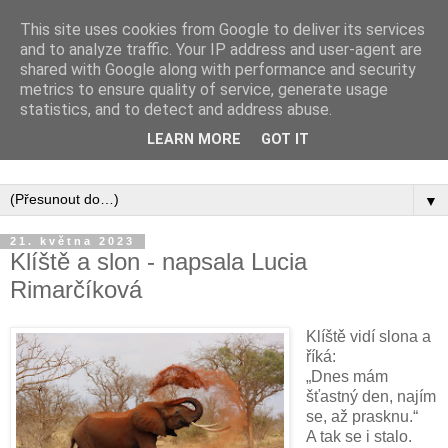
This site uses cookies from Google to deliver its services
and to analyze traffic. Your IP address and user-agent are
shared with Google along with performance and security
metrics to ensure quality of service, generate usage
statistics, and to detect and address abuse.
Inspirujte se tím, co píší posluchači kurzů a co se na nich
LEARN MORE
GOT IT
naučili.
▼
21. května 2023
Klíště a slon - napsala Lucia
Rimarčíková
Klíště vidí slona a
říká:
„Dnes mám
šťastný den, najím
se, až prasknu.“
A tak se i stalo.